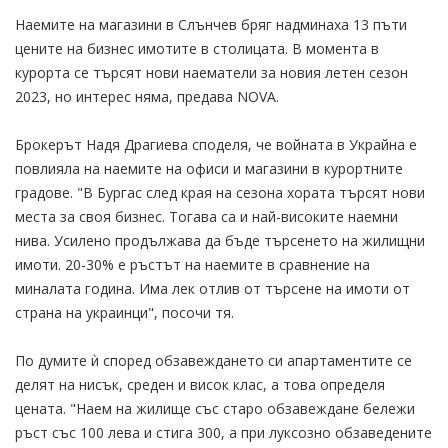
Наемите на магазини в Слънчев бряг надминаха 13 пъти
цените на бизнес имотите в столицата. В момента в
курорта се търсят нови наематели за новия летен сезон
2023, но интерес няма, предава NOVA.
Брокерът Надя Драгиева споделя, че войната в Украйна е
повлияла на наемите на офиси и магазини в курортните
градове. "В Бургас след края на сезона хората търсят нови
места за своя бизнес. Тогава са и най-високите наемни
нива. Усилено продължава да бъде търсенето на жилищни
имоти. 20-30% е ръстът на наемите в сравнение на
миналата година. Има лек отлив от търсене на имоти от
страна на украинци", посочи тя.
По думите ѝ според обзавеждането си апартаментите се
делят на нисък, среден и висок клас, а това определя
цената. "Наем на жилище със старо обзавеждане бележи
ръст със 100 лева и стига 300, а при луксозно обзаведените