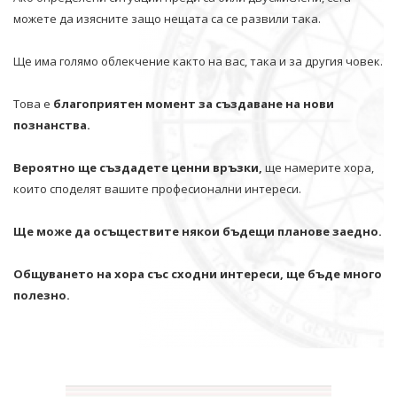
можете да изясните защо нещата са се развили така.
Ще има голямо облекчение както на вас, така и за другия човек.
Това е
благоприятен момент за създаване на нови
познанства.
Вероятно ще създадете ценни връзки,
ще намерите хора,
които споделят вашите професионални интереси.
Ще може да осъществите някои бъдещи планове заедно.
Общуването на хора със сходни интереси, ще бъде много
полезно.