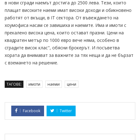
в нови сгради наемът достига до 2500 лева. Тези, които
плащат високите наеми имат високи доходи и обикновено
работят от вкъщи, в IT сектора. От въвеждането на
хоумофиса насам се завишиха и наемите. Има и имоти с
прекалено висока цена, които остават празни. Цени на
квадратен метър по 1000 евро вече няма, особено в
сградите висок клас", обясни брокерът. И посъветва
хората да внимават за важните за тях неща и да не бързат
с вземането на решение.
ТАГОВЕ:
имоти
наеми
цени
Facebook
Twitter