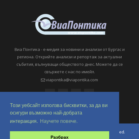
Виа Понтика - е-медия за новини и анализи от Бургас и
региона. Открийте анализи и репортаж за актуални
събития, вълнуващи обществото днес. Можете да се
свържете с нас по имейл.
viapontika@viapontika.com
Този уебсайт използва бисквитки, за да ви
осигури възможно най-добрата
интеракция.
Научете повече.
Copyright © 2018-2024 ViaPontika.com. All Rights Reserved.
Разбрах