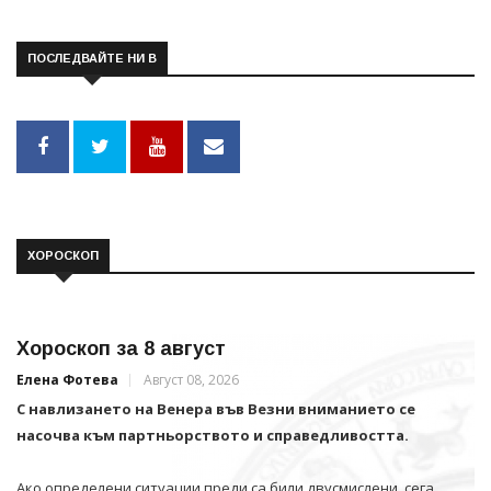
ПОСЛЕДВАЙТЕ НИ В
ХОРОСКОП
Хороскоп за 8 август
Елена Фотева
Август 08, 2026
С навлизането на Венера във Везни вниманието се
насочва към партньорството и справедливостта.
Ако определени ситуации преди са били двусмислени, сега