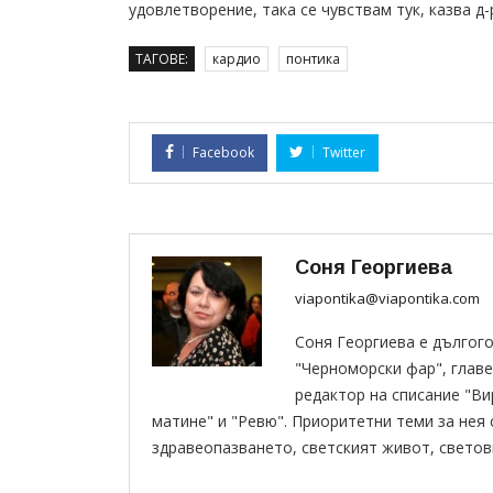
удовлетворение, така се чувствам тук, казва д
ТАГОВЕ:
кардио
понтика
Facebook
Twitter
Соня Георгиева
viapontika@viapontika.com
Соня Георгиева е дългог
"Черноморски фар", главе
редактор на списание "В
матине" и "Ревю". Приоритетни теми за нея
здравеопазването, светският живот, светов