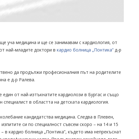
 ще уча медицина и ще се занимавам с кардиология, от
 от най-младите доктори в
кардио болница „Понтика”
д-р
ствено да продължи професионалния път на родителите
чна е д-р Ралева.
 е един от най-изтъкнатите кардиолози в Бургас и също
н специалист в областта на детската кардиология.
колебание кандидатства медицина. Следва в Плевен,
изпитите си по специалност съвсем скоро – на 14 и 15
” – в кардио болница „Понтика”, където има непрекъснат