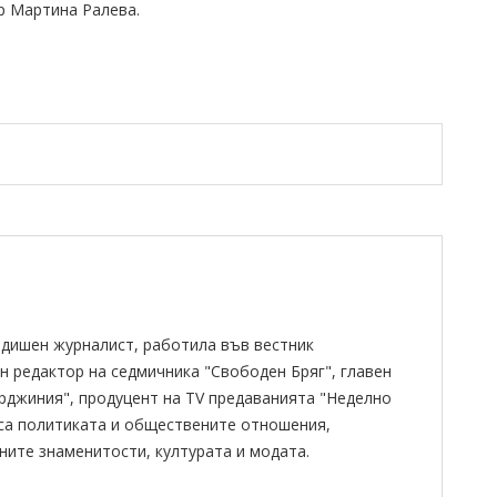
-р Мартина Ралева.
одишен журналист, работила във вестник
н редактор на седмичника "Свободен Бряг", главен
ирджиния", продуцент на TV предаванията "Неделно
 са политиката и обществените отношения,
ните знаменитости, културата и модата.