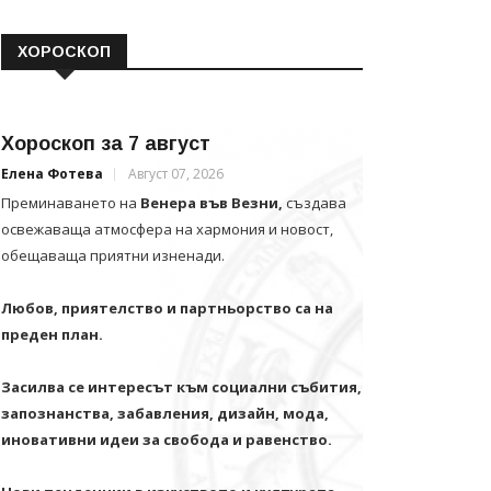
ХОРОСКОП
Хороскоп за 7 август
Елена Фотева
Август 07, 2026
Преминаването на
Венера във Везни,
създава
освежаваща атмосфера на хармония и новост,
обещаваща приятни изненади.
Любов, приятелство и партньорство са на
преден план.
Засилва се интересът към социални събития,
запознанства, забавления, дизайн, мода,
иновативни идеи за свобода и равенство.