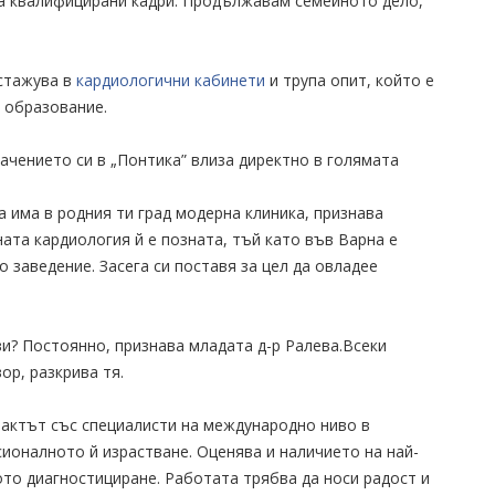
а квалифицирани кадри. Продължавам семейното дело,
 стажува в
кардиологични кабинети
и трупа опит, който е
 образование.
начението си в „Понтика” влиза директно в голямата
а има в родния ти град модерна клиника, признава
ата кардиология й е позната, тъй като във Варна е
 заведение. Засега си поставя за цел да овладее
и? Постоянно, признава младата д-р Ралева.Всеки
ор, разкрива тя.
тактът със специалисти на международно ниво в
ионалното й израстване. Оценява и наличието на най-
то диагностициране. Работата трябва да носи радост и