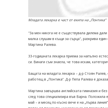
Младата лекарка е част от екипа на „Понтика”
"За мен никога не е съществувала дилема дали
малка слушам в къщи за сърца", разкрива един
Мартина Ралева.
33-годишната лекарка приема за напълно есте
си. Винаги съм знаела, че това искам, категори
Бащата на младата лекарка – д-р Стоян Ралев,
работещ в „Понтика”. Д-р Пепа Ралева е доказа
Мартина завършва английската гимназия и без 
след това специализира във Варна. Положила е 
май – и месец по-късно вече е на „първа линия