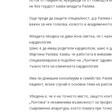
поток от пациенти, нуждаещи се от помощта н
не без гордост казва младата Ралева.
Още преди да защити специалност, д-р Ралева
важен за нея толкова, колкото и академичното
Младата лекарка си дава ясна сметка, че с наз
кардиология.
Шанс е да имаш родители кардиолози, шанс е д
Мартина Ралева. Казва, че работата в инвазивн
специализирала в подобно на „Понтика” здравно
тънкостите на клиничната кардиология.
Има ли домашни консилиуми в семейство Ралев
пациент, всеки случай е основна тема на разгов
Убедена е, че е на точното място, защото кон
„Понтика” е незаменима възможност за профес
съвременна апаратура, което помага при точно