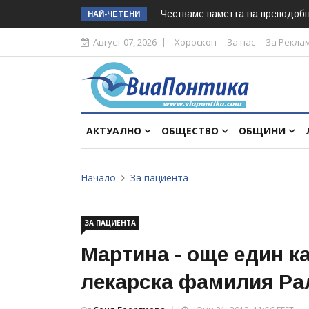
Честваме паметта на преподоб
НАЙ-ЧЕТЕНИ
Август 07, 2026
Хороскоп
За нас
За Рекла
АКТУАЛНО
ОБЩЕСТВО
ОБЩИНИ
Начало
За пациента
ЗА ПАЦИЕНТА
Мартина - още един к
лекарска фамилия Ра