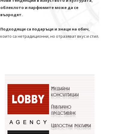
Нови тенденции в изкуството и културата,
облеклото и парфюмите може да се
възродят.
Подходящи са подаръци и знаци на обич,
които са нетрадиционни, но отразяват вкус и стил.