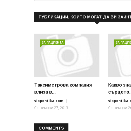
ПУБЛИКАЦИИ, КОИТО МОГАТ ДА ВИ ЗАИН
ЗА ПАЦИЕНТА
ЗА ПАЦИ
Таксиметрова компания
Какво зн
влиза в...
сърцето..
viapontika.com
viapontika
Септември 27, 2013
Септември 20
COMMENTS