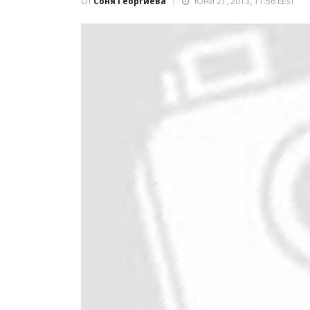
От
Соня Георгиева
Юни 21, 2013, 11:56 EEST