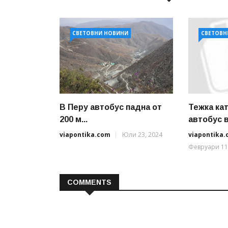
СВЕТОВНИ НОВИНИ
СВЕТОВН
В Перу автобус падна от
Тежка ка
200 м...
автобус в 
viapontika.com
Юли 23, 2024
viapontika
Февруари 11
COMMENTS