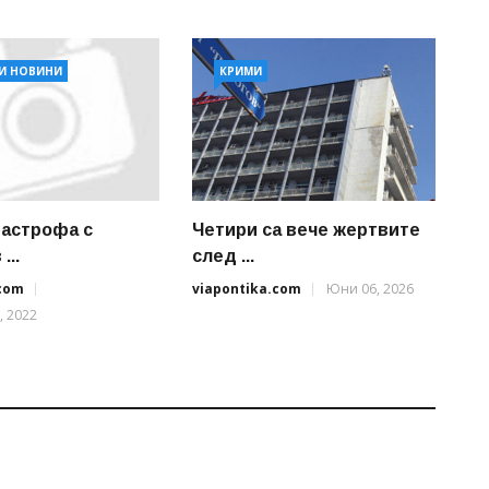
И НОВИНИ
КРИМИ
тастрофа с
Четири са вече жертвите
...
след ...
.com
viapontika.com
Юни 06, 2026
, 2022