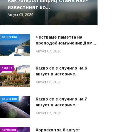
Как Аперол шприц стана най-
известният ко...
Август 05, 2026
Честваме паметта на
ОБЩЕСТВО
преподобномъченик Дом...
Август 07, 2026
Какво се е случило на 6
АКЦЕНТ
август в историче...
Август 06, 2026
Какво се е случило на 7
ОБЩЕСТВО
август в историче...
Август 07, 2026
Хороскоп за 8 август
ХОРОСКОП