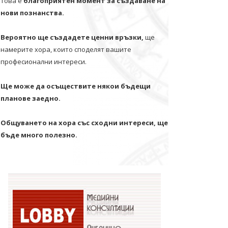
Това е
благоприятен момент за създаване на
нови познанства.
Вероятно ще създадете ценни връзки,
ще
намерите хора, които споделят вашите
професионални интереси.
Ще може да осъществите някои бъдещи
планове заедно.
Общуването на хора със сходни интереси, ще
бъде много полезно.