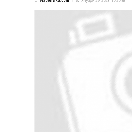
От
viapontika.com
Януари 29, 2023, 10:20 EET