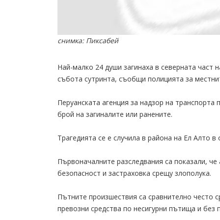
снимка: Пиксабей
Най-малко 24 души загинаха в северната част н
събота сутринта, съобщи полицията за местнит
Перуанската агенция за надзор на транспорта 
брой на загиналите или ранените.
Трагедията се е случила в района на Ел Алто в
Първоначалните разследвания са показали, че 
безопасност и застраховка срещу злополука.
Пътните произшествия са сравнително често с
превозни средства по несигурни пътища и без 