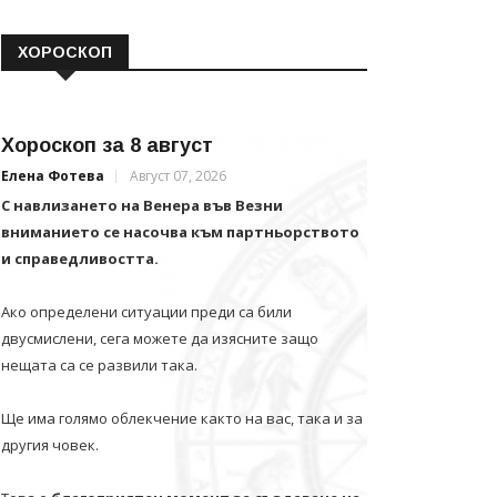
ХОРОСКОП
Хороскоп за 8 август
Елена Фотева
Август 07, 2026
С навлизането на Венера във Везни
вниманието се насочва към партньорството
и справедливостта.
Ако определени ситуации преди са били
двусмислени, сега можете да изясните защо
нещата са се развили така.
Ще има голямо облекчение както на вас, така и за
другия човек.