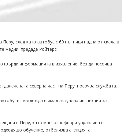
а Перу, след като автобус с 60 пътници падна от скала в
е медии, предаде Ройтерс.
потвърди информацията в изявление, без да посочва
 отдалечената северна част на Перу, посочва службата.
автобусът изглежда е имал актуална инспекция за
рещани в Перу, като много шофьори управляват
подходящо обучение, отбелязва агенцията.