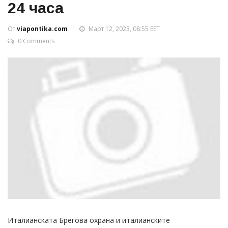
24 часа
От
viapontika.com
Март 12, 2023, 08:55 EET
0 Comments
Италианската Брегова охрана и италианските