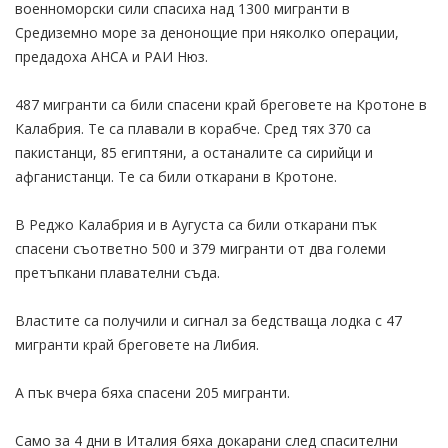
военноморски сили спасиха над 1300 мигранти в
Средиземно море за денонощие при няколко операции,
предадоха АНСА и РАИ Нюз.
487 мигранти са били спасени край бреговете на Кротоне в
Калабрия. Те са плавали в корабче. Сред тях 370 са
пакистанци, 85 египтяни, а останалите са сирийци и
афганистанци. Те са били откарани в Кротоне.
В Реджо Калабрия и в Аугуста са били откарани пък
спасени съответно 500 и 379 мигранти от два големи
претъпкани плавателни съда.
Властите са получили и сигнал за бедстваща лодка с 47
мигранти край бреговете на Либия.
А пък вчера бяха спасени 205 мигранти.
Само за 4 дни в Италия бяха докарани след спасителни