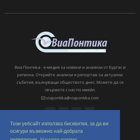
Виа Понтика - е-медия за новини и анализи от Бургас и
региона. Открийте анализи и репортаж за актуални
събития, вълнуващи обществото днес. Можете да се
свържете с нас по имейл.
viapontika@viapontika.com
Този уебсайт използва бисквитки, за да ви
осигури възможно най-добрата
интеракция.
Научете повече.