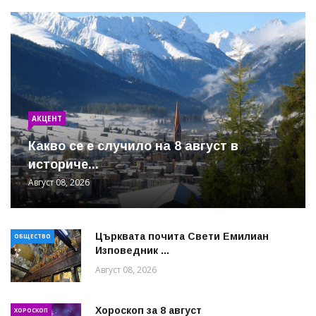
АКЦЕНТ
Какво се е случило на 8 август в
историче...
Август 08, 2026
Църквата почита Свeти Емилиан
ОБЩЕСТВО
Изповедник ...
Август 08, 2026
Хороскоп за 8 август
ХОРОСКОП