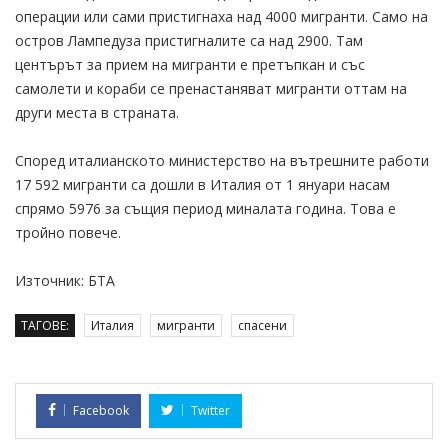
операции или сами пристигнаха над 4000 мигранти. Само на
остров Лампедуза пристигналите са над 2900. Там
центърът за прием на мигранти е претъпкан и със
самолети и кораби се пренастаняват мигранти оттам на
други места в страната.
Според италианското министерство на вътрешните работи
17 592 мигранти са дошли в Италия от 1 януари насам
спрямо 5976 за същия период миналата година. Това е
тройно повече.
Източник: БТА
ТАГОВЕ:
Италия
мигранти
спасени
Facebook
Twitter