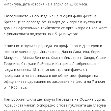
интригуващата история на 1 април от 20:00 часа.
Тазгодишното 21-во издание на "София филм фест на
брега" ще се проведе от 30 март до 7 април в Културнея
дом на нефтохомика. Събитието се организира от Арт Фест
с финансовата подкрепа на Община Бургас.
9-членното жури с председател проф. Георги Дюлгеров и
членове Александра Ингилизова, Диана Саватева, Лорис
Мануелян, Мария Бенчева, Христо Димитров - Хиндо, Слави
Георгиев, Стефани Райчева и Катерина Ламбринова ще
гледа и оценява 18-те пълнометражни филма от
програмата на фестивала и ще обяви своя фаворит на
официалната церемония по закриване на феста на 7 април
от 19:00 часа.
Най-добрият филм ще получи Наградата на Община Бургас
"Сребриста чайка". Успоредно с това публиката ще гласува