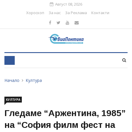
Август 08, 2026
Хороскоп
За нас
За Реклама
Контакти
Начало
Култура
КУЛТУРА
Гледаме “Аржентина, 1985”
на “София филм фест на