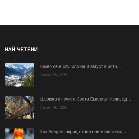
НАЙ-ЧЕТЕНИ
Какво се е случило на 8 август в исто...
Август 08, 2026
Църквата почита Свeти Емилиан Изповед...
Август 08, 2026
Как Аперол шприц стана най-известния...