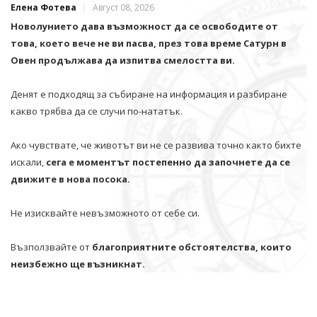
Елена Фотева
Август 08, 2026
Новолунието дава възможност да се освободите от
това, което вече не ви пасва, през това време Сатурн в
Овен продължава да изпитва смелостта ви.
Денят е подходящ за събиране на информация и разбиране
какво трябва да се случи по-нататък.
Ако чувствате, че животът ви не се развива точно както бихте
искали,
сега е моментът постепенно да започнете да се
движите в нова посока.
Не изисквайте невъзможното от себе си.
Възползвайте от
благоприятните обстоятелства, които
неизбежно ще възникнат.