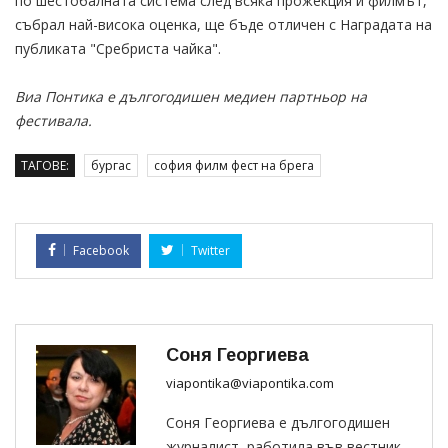
по шестобалната система след всяка прожекция и филмът,
събрал най-висока оценка, ще бъде отличен с Наградата на
публиката "Сребриста чайка".
Виа Понтика е дългогодишен медиен партньор на
фестивала.
ТАГОВЕ:
бургас
софия филм фест на брега
Facebook
Twitter
Соня Георгиева
viapontika@viapontika.com
Соня Георгиева е дългогодишен
журналист, работила във вестник