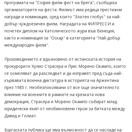
програмата на "София филм фест на брега", съобщиха
организаторите на феста. Филмът има редица престижни
награди и номинации, сред които "Златен глобус" за най-
добър чуждоезичен филм, Наградата на ФИПРЕССИ и
почетен диплом на Католическото жури във Венеция,
както и номинация за "Оскар" в категорията "Най-добър
международен филм".
Произведението е вдъхновено от истинската история на
прокурорите Хулио Страсера и Луис Морено Окампо, които
се осмеляват да разследват и да изправят пред съда най-
кървавата военна диктатура в историята на Аржентина
през 1985 г. Необезпокоявани от все още значителното
влияние на военните в рамките на крехката нова
демокрация, Страсера и Морено Окампо събират млад
юридически екип от необикновени герои за битката между
Давид и Голиат.
Бургаската публика ще има възможност да се наслади на