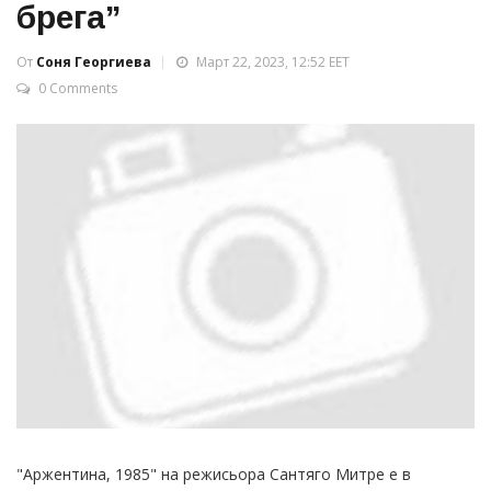
брега”
От
Соня Георгиева
Март 22, 2023, 12:52 EET
0 Comments
"Аржентина, 1985" на режисьора Сантяго Митре е в