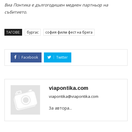
Виа Понтика е дългогодишен медиен партньор на
събитието.
ТАГОВЕ:
бургас
софия филм фест на брега
Facebook
Twitter
viapontika.com
viapontika@viapontika.com
За автора...