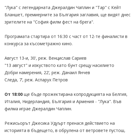
"Лука" с легендарната Джералдин Чаплин и "Тар" с Кейт
Бланшет, премиерните за България заглавия, ще видят днес
зрителите на "София филм фест на брега".
Програмата стартира от 16:30 с част от 12-те финалисти в
конкурса за късометражно кино.
Август 13-и, 30’, реж. Венцислав Сариев
"13 август" и изкуството като бунт срещу насилието
Добри намерения, 22’, реж. Данаил Янчев
Cледа, 7’, реж. Аспарух Петров
От 18:00
ще бъде прожектирана копродукцията на Белгия,
Италия, Нидерландия, България и Армения - "Лука". Във
филма играе Джералдин Чаплин.
Режисьорът Джесика Удуърт пренася действието на
историята в бъдещето, в обрулена от ветровете пустош,