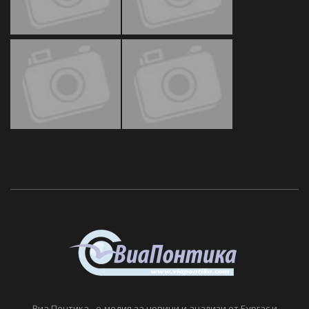
Виа Понтика - е-медия за новини и анализи от Бургас и