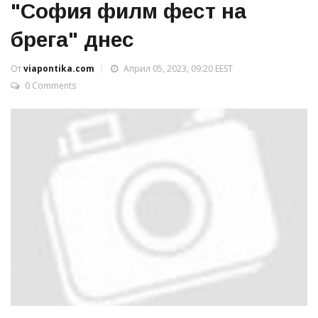
"София филм фест на
брега" днес
От
viapontika.com
Април 05, 2023, 09:20 EEST
0 Comments