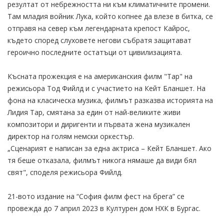
резултат от небрежността ни към климатичните промени.
Там младия войник Лука, който копнее да влезе в битка, се
отправя на север към легендарната крепост Кайрос,
където според слуховете негови събратя защитават
героично последните остатъци от цивилизацията.
Късната прожекция е на американския филм "Тар" на
режисьора Тод Фийлд и с участието на Кейт Бланшет. На
фона на класическа музика, филмът разказва историята на
Лидия Тар, смятана за един от най-великите живи
композитори и диригенти и първата жена музикален
директор на голям немски оркестър.
„Сценарият е написан за една актриса – Кейт Бланшет. Ако
тя беше отказала, филмът никога нямаше да види бял
свят", споделя режисьора Фийлд.
21-вото издание на “София филм фест на брега” се
провежда до 7 април 2023 в Културен дом НХК в Бургас.