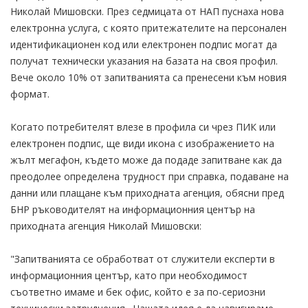
Николай Мишовски. През седмицата от НАП пуснаха нова
електронна услуга, с която притежателите на персонален
идентификационен код или електронен подпис могат да
получат технически указания на базата на своя профил.
Вече около 10% от запитванията са пренесени към новия
формат.
Когато потребителят влезе в профила си чрез ПИК или
електронен подпис, ще види икона с изображението на
жълт мегафон, където може да подаде запитване как да
преодолее определена трудност при справка, подаване на
данни или плащане към приходната агенция, обясни пред
БНР ръководителят на информационния център на
приходната агенция Николай Мишовски:
"Запитванията се обработват от служители експерти в
информационния център, като при необходимост
съответно имаме и бек офис, който е за по-сериозни