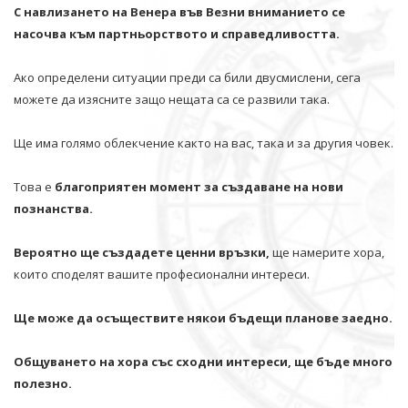
С навлизането на Венера във Везни вниманието се
насочва към партньорството и справедливостта.
Ако определени ситуации преди са били двусмислени, сега
можете да изясните защо нещата са се развили така.
Ще има голямо облекчение както на вас, така и за другия човек.
Това е
благоприятен момент за създаване на нови
познанства.
Вероятно ще създадете ценни връзки,
ще намерите хора,
които споделят вашите професионални интереси.
Ще може да осъществите някои бъдещи планове заедно.
Общуването на хора със сходни интереси, ще бъде много
полезно.