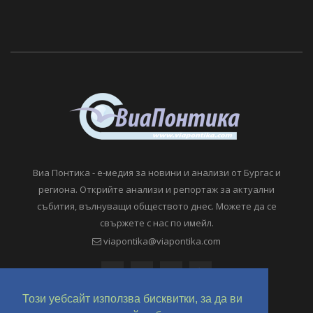
Виа Понтика - е-медия за новини и анализи от Бургас и
региона. Открийте анализи и репортаж за актуални
събития, вълнуващи обществото днес. Можете да се
свържете с нас по имейл.
viapontika@viapontika.com
Този уебсайт използва бисквитки, за да ви