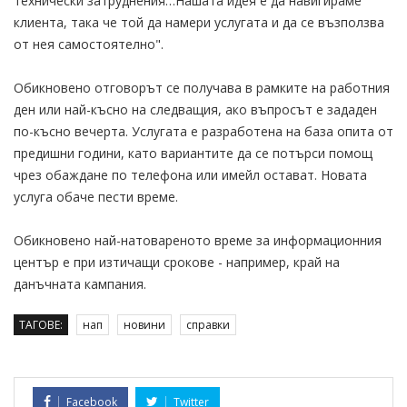
технически затруднения…Нашата идея е да навигираме
клиента, така че той да намери услугата и да се възползва
от нея самостоятелно".
Обикновено отговорът се получава в рамките на работния
ден или най-късно на следващия, ако въпросът е зададен
по-късно вечерта. Услугата е разработена на база опита от
предишни години, като вариантите да се потърси помощ
чрез обаждане по телефона или имейл остават. Новата
услуга обаче пести време.
Обикновено най-натовареното време за информационния
център е при изтичащи срокове - например, край на
данъчната кампания.
ТАГОВЕ:
нап
новини
справки
Facebook
Twitter