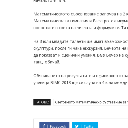
началото е 18 ч.
Математическото съревнование започва на 2 ю
Математическата гимназия и Електротехникума
новостите в света на числата и формулите. Тя
На 3 юли младите таланти ще имат възможност
скулптури, после ги чака екскурзия. Вечерта н
да показват и сценични умения. Във Вечер на к
танц, обичай.
Обявяването на резултатите и официалното за
ученици BIMC 2013 ще се случи на 4 юли между 1
ТАГОВЕ:
Световното математическо състезание за
Facebook
Twitter