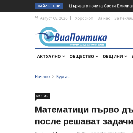
Църквата почита Свeти Емилиа
НАЙ-ЧЕТЕНИ
Август 08, 2026
Хороскоп
За нас
За Рекла
АКТУАЛНО
ОБЩЕСТВО
ОБЩИНИ
Начало
Бургас
БУРГАС
Математици първо дъ
после решават задач