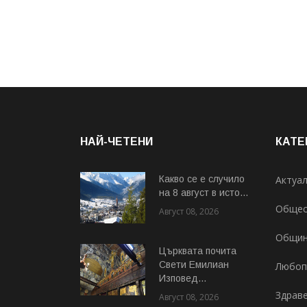
НАЙ-ЧЕТЕНИ
КАТЕ
Какво се е случило
Актуа
на 8 август в исто...
Общес
Август 08, 2026
Общи
Църквата почита
Свeти Емилиан
Любоп
Изповед...
Здрав
Август 08, 2026