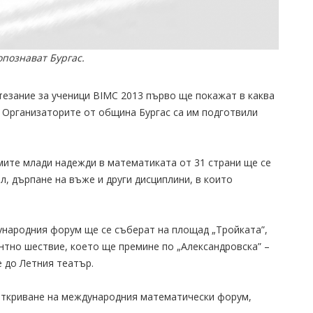
опознават Бургас.
езание за ученици BIMC 2013 първо ще покажат в каква
. Организаторите от община Бургас са им подготвили
емите млади надежди в математиката от 31 страни ще се
, дърпане на въже и други дисциплини, в които
дународния форум ще се съберат на площад „Тройката”,
нтно шествие, което ще премине по „Александровска” –
е до Летния театър.
откриване на международния математически форум,