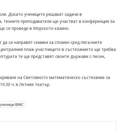
ли. Докато учениците решават задачи в
, техните преподаватели ще участват в конференция за
 ще се проведе в Морското казино.
 да си направят снимки за спомен сред пясъчните
а централния плаж участниците в състезанието ще трябва
ултурата те ще представят своите държави с песен,
криване на Световното математическо състезание за
9.30 ч. в Летния театър.
 ученици BIMC