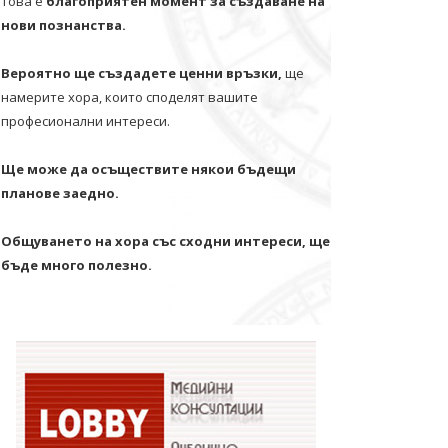
Това е
благоприятен момент за създаване на
нови познанства.
Вероятно ще създадете ценни връзки,
ще
намерите хора, които споделят вашите
професионални интереси.
Ще може да осъществите някои бъдещи
планове заедно.
Общуването на хора със сходни интереси, ще
бъде много полезно.