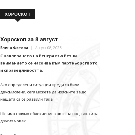
ХОРОСКОП
Хороскоп за 8 август
Елена Фотева
Август 08, 2026
С навлизането на Венера във Везни
вниманието се насочва към партньорството
и справедливостта.
Ако определени ситуации преди са били
двусмислени, сега можете да изясните защо
нещата са се развили така.
Ще има голямо облекчение както на вас, така и за
другия човек.