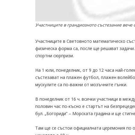
Участниците в грандиозното състезание вече 
Участниците в Световното математическо съст
физическа форма са, после ще решават задачи
спортни сюрпризи.
На 1 юли, понеделник, от 9 до 12 часа най-гол
състезават на плажен футбол, плажен волейбол
мускулите са по-важни от мозъчните гънки.
В понеделник от 16 ч. всички участници в меж
половин час по-късно е стартът на безпрецеде
бул. „Богориди” – Морската градина и ще стигн
Там ще се състои официалната церемония по 