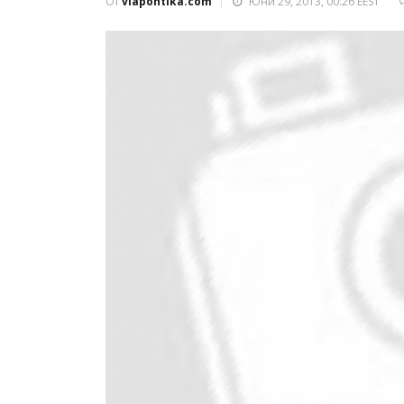
От
viapontika.com
Юни 29, 2013, 00:26 EEST