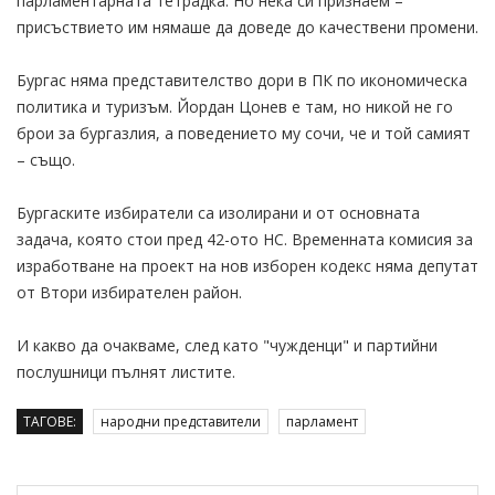
парламентарната тетрадка. Но нека си признаем –
присъствието им нямаше да доведе до качествени промени.
Бургас няма представителство дори в ПК по икономическа
политика и туризъм. Йордан Цонев е там, но никой не го
брои за бургазлия, а поведението му сочи, че и той самият
– също.
Бургаските избиратели са изолирани и от основната
задача, която стои пред 42-ото НС. Временната комисия за
изработване на проект на нов изборен кодекс няма депутат
от Втори избирателен район.
И какво да очакваме, след като "чужденци" и партийни
послушници пълнят листите.
ТАГОВЕ:
народни представители
парламент