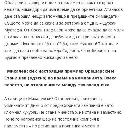
Областният лидер е новак в парламента, както вървят
нещата, няма дори да има време да се ориентира. Атанасов
да е свършил нещо запомнящо в предишните си мандати?
Същото може да се каже и за ветерана от ДПС – Дурхан
Мустафа. От Хюсеин Хафъзов може да се очаква да се моли
на Аллах на по-високи децибели и да открие накоя нова
джамия. Чуколов от "Атака"? Ах, този Чуколов! Толкова е
зает да пази гърба на вожда Сидеров, че лобирането за
Бургас е прекалено ниска цел за него.
Михалевски с настоящия премиер Орешарски и
Станишев (вдясно) по време на кампанията. Взеха
властта, но отношенията между тях охладняха.
А слънцето Михалевски? Отвореният, гъвкавият,
усмихнатият Димчо от предизборната кампания е като
клюмнал кукуряк. Не стана министър, не стана и заместник.
Поне го направиха шеф на постоянна комисия в
парламента – по регионална политика и местно