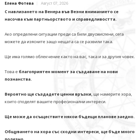
Елена Фотева
Август 07, 2026
С навлизането на Венера във Везни вниманието се
насочва към партньорството и справедливостта.
Ако определени ситуации преди са били двусмислени, сега
можете да изясните защо нещата са се развили така.
Ще има голямо облекчение както на вас, така и за другия човек.
Това е
благоприятен момент за създаване на нови
познанства.
Вероятно ще създадете ценни връзки,
ще намерите хора,
които споделят вашите професионални интереси.
Ще може да осъществите някои бъдещи планове заедно.
Общуването на хора със сходни интереси, ще бъде много
полезно.