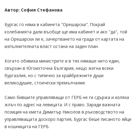
Автор: София Стефанова
Бургас го няма в кабинета "Орешарски". Покрай
колебанията дали въобще ще има кабинет и ако "да", той
на Орешарски ли е, зачертването на града от картата на
изпълнителната власт остана на заден план.
Когато обявиха министрите и в тях нямаше нито един,
свързан в Югоизточна България, нещо жегна всеки
бургазлия, но с типично за крайбрежните души
великодушие, стоически премълчахме.
Само бившите управляващи от ГЕРБ не ги сдържа и изляха
жлъч по адрес на левицата. И с право. Заради важната
позиция на кмета Димитър Николов в ръководството на
управляващата доскоро партия, Бургас беше писаното яйце
в кошницата на ГЕРБ.