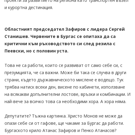
проекти за развитието на региона като транспортен възел
и курортна дестинация.
Областният председател Зафиров с лидера Сергей
Станишев. Червените в Бургас се опитаха да са
критични към ръководството си след резила с
Пеевски, но с половин уста.
Това не са работи, които се развиват от само себе си, с
презумцията, че са важни. Може би така се случва в други
страни, където държавническото мислене е водещо. Тук
трябва натиск всеки ден, висене по кабинети, използване
на всякакви допълнителни лостове, връзки и комбинации. И
най-вече за всичко това са необходими хора. А хора няма.
Депутатите? Тъжна картинка. Христо Монов не може да
опази себе си от гафове, ще чакаме за Бургас да работи.
Бургаското крило Атанас Зафиров и Пенко Атанасов?