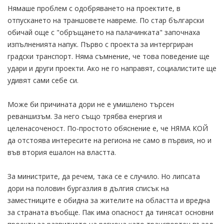
Нямаше проблем с одобряването на проектите, в
отпускането на траншовете навреме. По стар български
обичай още с "обръщането на палачинката" започнаха
изпълненията напук. Първо с проекта за интергриран
градски транспорт. Няма съмнение, че това поведение ще
удари и други проекти. Ако не го направят, социалистите ще
удивят сами себе си.
Може би причината дори не е умишлено търсен
реваншизъм. За него също трябва енергия и
целенасоченост. По-простото обяснение е, че НЯМА КОЙ
да отстоява интересите на региона не само в първия, но и
във втория ешалон на властта.
За министрите, да речем, така се е случило. Но липсата
дори на половин бургазлия в дългия списък на
заместниците е обидна за жителите на областта и вредна
за страната въобще. Пак има опасност да тинясат основни