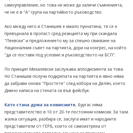
самоуправление, но това не може да заличи съмненията,
че не е в "А" група на партийното ръководство.
Ако между него и Станишев е имало пукнатина, тя се е
превърнала в пропаст сред реакцията му при скандала
"Пеевски" и предложението му за спешно свикване на
Националния съвет на партията, дори на конгрес, на който
"да се постави под условие и ръководството на БСП".
По принцип Михалевски заслужава аплодисменти за това.
Но Станишев получи подкрепата на партията и явно няма
да забрави онова "Простете" след избора на Делян, което
Димчо написа на стената си във фейсбук.
Като стана дума за комисиите
, Бургас няма
представителство в 10 от 20-те постоянни комисии. За тази
жалка ситуация, разбира се, заслуга имат и народните
представители от ГЕРБ, които се самоизтриха от