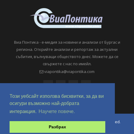
Виа Понтика - е-медия за новини и анализи от Бургас и
региона. Открийте анализи и репортаж за актуални
събития, вълнуващи обществото днес. Можете да се
свържете с нас по имейл.
viapontika@viapontika.com
Този уебсайт използва бисквитки, за да ви
осигури възможно най-добрата
интеракция.
Научете повече.
Copyright © 2018-2024 ViaPontika.com. All Rights Reserved.
Разбрах
Development @ OverHertz Ltd
Ω