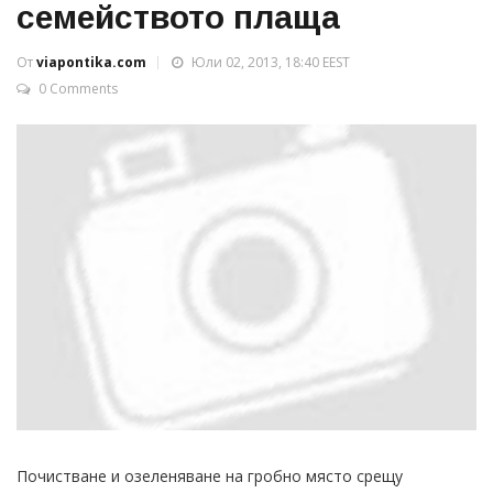
семейството плаща
От
viapontika.com
Юли 02, 2013, 18:40 EEST
0 Comments
Почистване и озеленяване на гробно място срещу