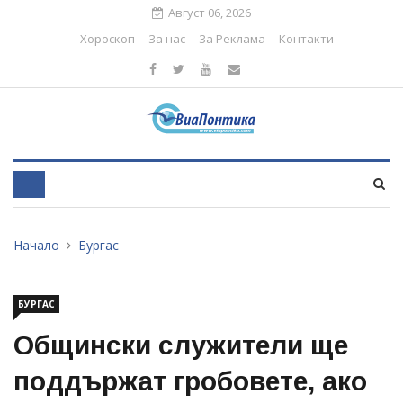
Август 06, 2026
Хороскоп
За нас
За Реклама
Контакти
Начало
Бургас
БУРГАС
Общински служители ще
поддържат гробовете, ако