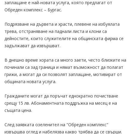
заплащане е най-новата услуга, която предлагат от
Обреден комплекс – Бургас.
Подрязване на дървета и храсти, плевене на избуялата
трева, отстраняване на паднали листа и клони са
дейностите, които служителите на общинската фирма се
задължават да извършват.
В днешно време хората са много заети, често близките на
починали са зад граница и нямат възможност да полагат
грижи, а могат да си позволят заплащане, мотивират от
общината новата услуга.
Гражданите могат да поръчат еднократно почистване
срещу 15 лв. Абонаментната поддръжка на месец е на
същата цена.
След заявката озеленител на "Обреден комплекс"
извършва оглед и набелязва какво трябва да се свърши.