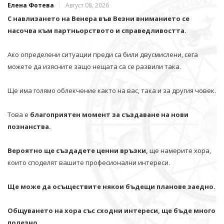
Елена Фотева
Август 08, 2026
С навлизането на Венера във Везни вниманието се
насочва към партньорството и справедливостта.
Ако определени ситуации преди са били двусмислени, сега
можете да изясните защо нещата са се развили така.
Ще има голямо облекчение както на вас, така и за другия човек.
Това е
благоприятен момент за създаване на нови
познанства.
Вероятно ще създадете ценни връзки,
ще намерите хора,
които споделят вашите професионални интереси.
Ще може да осъществите някои бъдещи планове заедно.
Общуването на хора със сходни интереси, ще бъде много
полезно.