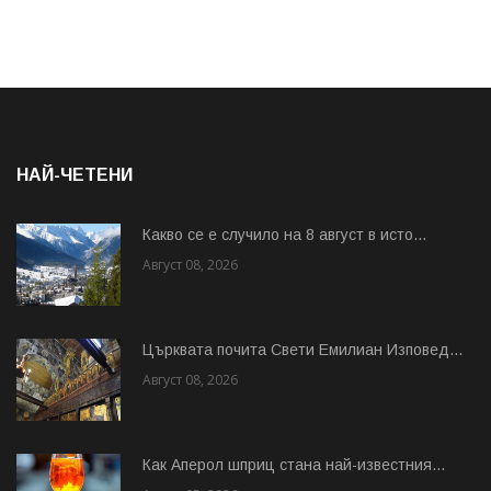
НАЙ-ЧЕТЕНИ
Какво се е случило на 8 август в исто...
Август 08, 2026
Църквата почита Свeти Емилиан Изповед...
Август 08, 2026
Как Аперол шприц стана най-известния...