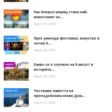
Как Аперол шприц стана най-
ПРЕДСТАВЯНЕ
известният ко...
Август 05, 2026
През уикенда фестивал, изкуство и
СЪБИТИЯ
летни б...
Август 08, 2026
Какво се е случило на 6 август в
АКЦЕНТ
историче...
Август 06, 2026
Честваме паметта на
ОБЩЕСТВО
преподобномъченик Дом...
Август 07, 2026