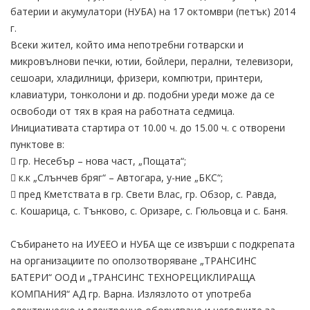
батерии и акумулатори (НУБА) на 17 октомври (петък) 2014
г.
Всеки жител, който има непотребни готварски и
микровълнови печки, ютии, бойлери, перални, телевизори,
сешоари, хладилници, фризери, компютри, принтери,
клавиатури, тонколони и др. подобни уреди може да се
освободи от тях в края на работната седмица.
Инициативата стартира от 10.00 ч. до 15.00 ч. с отворени
пунктове в:
 гр. Несебър – нова част, „Пощата“;
 к.к „Слънчев бряг“ – Автогара, у-ние „БКС“;
 пред Кметствата в гр. Свети Влас, гр. Обзор, с. Равда,
с. Кошарица, с. Тънково, с. Оризаре, с. Гюльовца и с. Баня.
Събирането на ИУЕЕО и НУБА ще се извърши с подкрепата
на организациите по оползотворяване „ТРАНСИНС
БАТЕРИ“ ООД и „ТРАНСИНС ТЕХНОРЕЦИКЛИРАЩА
КОМПАНИЯ“ АД гр. Варна. Излязлото от употреба