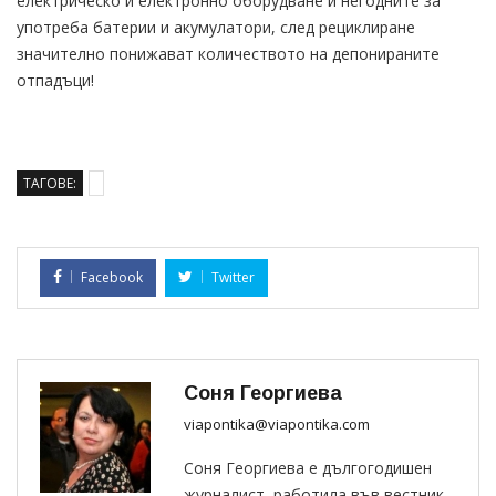
електрическо и електронно оборудване и негодните за
употреба батерии и акумулатори, след рециклиране
значително понижават количеството на депонираните
отпадъци!
ТАГОВЕ:
Facebook
Twitter
Соня Георгиева
viapontika@viapontika.com
Соня Георгиева е дългогодишен
журналист, работила във вестник