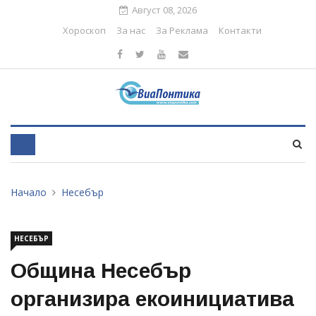
Август 08, 2026
Хороскоп
За нас
За Реклама
Контакти
Начало
Несебър
НЕСЕБЪР
Община Несебър
организира екоинициатива