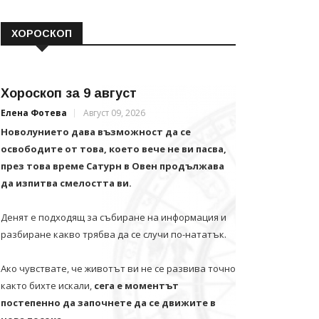
ХОРОСКОП
Хороскоп за 9 август
Елена Фотева
Август 09, 2026
Новолунието дава възможност да се
освободите от това, което вече не ви пасва,
през това време Сатурн в Овен продължава
да изпитва смелостта ви.
Денят е подходящ за събиране на информация и
разбиране какво трябва да се случи по-нататък.
Ако чувствате, че животът ви не се развива точно
както бихте искали,
сега е моментът
постепенно да започнете да се движите в