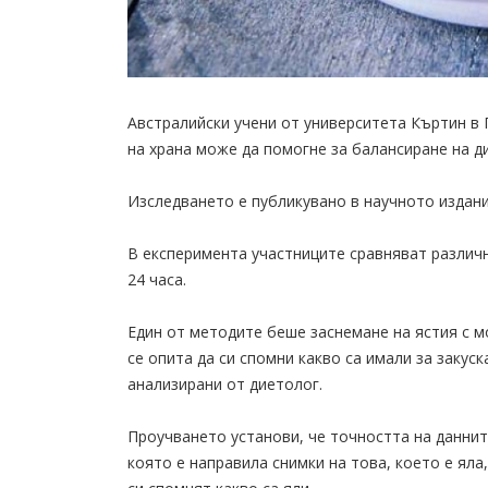
Австралийски учени от университета Къртин в
на храна може да помогне за балансиране на д
Изследването е публикувано в научното издание Am
В експеримента участниците сравняват различн
24 часа.
Един от методите беше заснемане на ястия с м
се опита да си спомни какво са имали за закуск
анализирани от диетолог.
Проучването установи, че точността на данните
която е направила снимки на това, което е яла