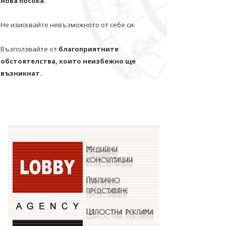
нова посока.
Не изисквайте невъзможното от себе си.
Възползвайте от
благоприятните
обстоятелства, които неизбежно ще
възникнат.