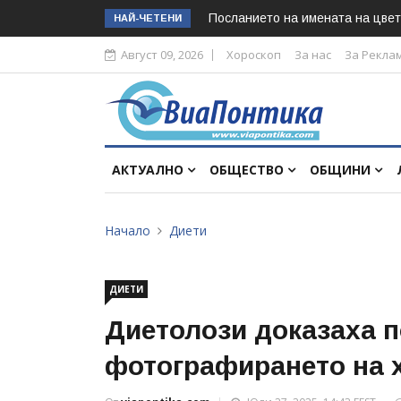
Посланието на имената на цвет
НАЙ-ЧЕТЕНИ
Август 09, 2026
Хороскоп
За нас
За Рекла
АКТУАЛНО
ОБЩЕСТВО
ОБЩИНИ
Начало
Диети
ДИЕТИ
Диетолози доказаха п
фотографирането на 