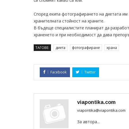
си спомнят какво са яли.
Според екипа фотографирането на диетата им 
хранителната стойност на храните.
В бъдеще специалистите планират да разработи
храненето и при необходимост да дава препор
ТАГОВЕ:
диета
фотографиране
храна
Facebook
Twitter
viapontika.com
viapontika@viapontika.com
За автора...