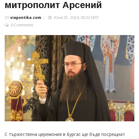
митрополит Арсений
От
viapontika.com
Юни 01, 2024, 00:22 EEST
0 Comments
С тържествена церемония в Бургас ще бъде посрещнат