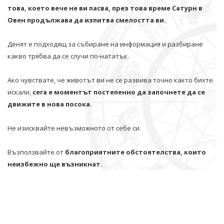
това, което вече не ви пасва, през това време Сатурн в
Овен продължава да изпитва смелостта ви.
Денят е подходящ за събиране на информация и разбиране
какво трябва да се случи по-нататък.
Ако чувствате, че животът ви не се развива точно както бихте
искали,
сега е моментът постепенно да започнете да се
движите в нова посока.
Не изисквайте невъзможното от себе си.
Възползвайте от
благоприятните обстоятелства, които
неизбежно ще възникнат.