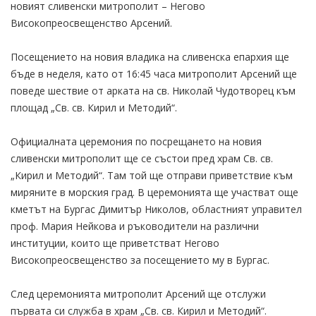
новият сливенски митрополит – Негово
Високопреосвещенство Арсений.
Посещението на новия владика на сливенска епархия ще
бъде в неделя, като от 16:45 часа митрополит Арсений ще
поведе шествие от арката на св. Николай Чудотворец към
площад „Св. св. Кирил и Методий“.
Официалната церемония по посрещането на новия
сливенски митрополит ще се състои пред храм Св. св.
„Кирил и Методий“. Там той ще отправи приветствие към
миряните в морския град. В церемонията ще участват още
кметът на Бургас Димитър Николов, областният управител
проф. Мария Нейкова и ръководители на различни
институции, които ще приветстват Негово
Високопреосвещенство за посещението му в Бургас.
След церемонията митрополит Арсений ще отслужи
първата си служба в храм „Св. св. Кирил и Методий“.