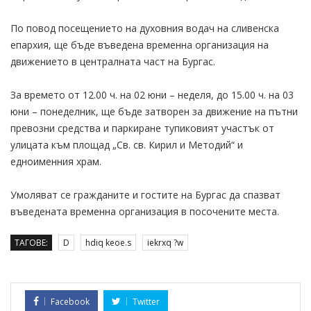
По повод посещението на духовния водач на сливенска
епархия, ще бъде въведена временна организация на
движението в централната част на Бургас.
За времето от 12.00 ч. на 02 юни – неделя, до 15.00 ч. на 03
юни – понеделник, ще бъде затворен за движение на пътни
превозни средства и паркиране тупиковият участък от
улицата към площад „Св. св. Кирил и Методий“ и
едноименния храм.
Умоляват се гражданите и гостите на Бургас да спазват
въведената временна организация в посочените места.
ТАГОВЕ:
D
hdiq keoe.s
iekrxq ?w
Facebook
Twitter