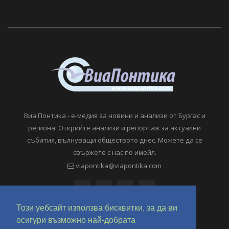
Виа Понтика - е-медия за новини и анализи от Бургас и
региона. Открийте анализи и репортаж за актуални
събития, вълнуващи обществото днес. Можете да се
свържете с нас по имейл.
viapontika@viapontika.com
Този уебсайт използва бисквитки, за да ви
осигури възможно най-добрата