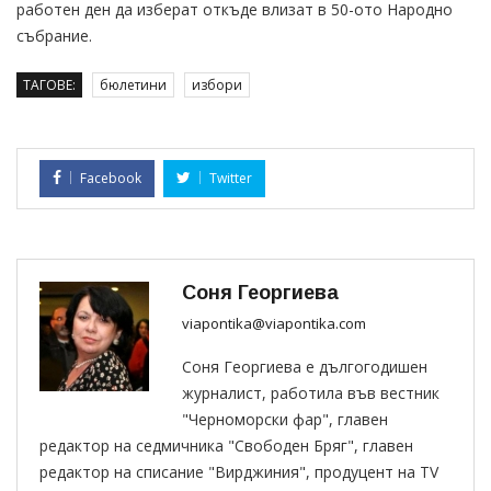
работен ден да изберат откъде влизат в 50-ото Народно
събрание.
ТАГОВЕ:
бюлетини
избори
Facebook
Twitter
Соня Георгиева
viapontika@viapontika.com
Соня Георгиева е дългогодишен
журналист, работила във вестник
"Черноморски фар", главен
редактор на седмичника "Свободен Бряг", главен
редактор на списание "Вирджиния", продуцент на TV