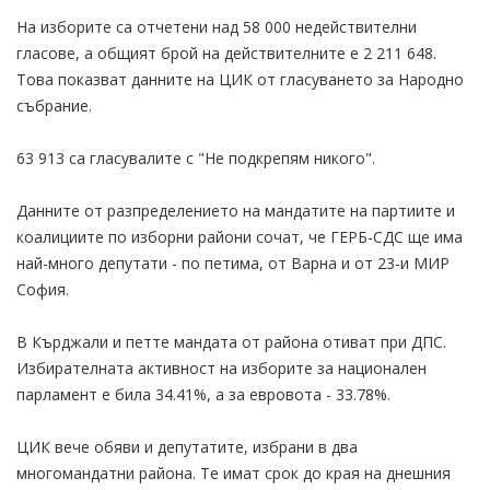
На изборите са отчетени над 58 000 недействителни
гласове, а общият брой на действителните е 2 211 648.
Това показват данните на ЦИК от гласуването за Народно
събрание.
63 913 са гласувалите с "Не подкрепям никого".
Данните от разпределението на мандатите на партиите и
коалициите по изборни райони сочат, че ГЕРБ-СДС ще има
най-много депутати - по петима, от Варна и от 23-и МИР
София.
В Кърджали и петте мандата от района отиват при ДПС.
Избирателната активност на изборите за национален
парламент е била 34.41%, а за евровота - 33.78%.
ЦИК вече обяви и депутатите, избрани в два
многомандатни района. Те имат срок до края на днешния