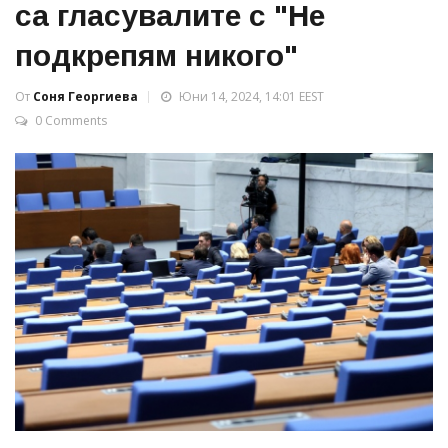
са гласувалите с "Не
подкрепям никого"
От
Соня Георгиева
Юни 14, 2024, 14:01 EEST
0 Comments