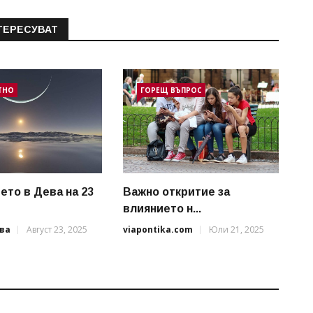
ТЕРЕСУВАТ
ТНО
ГОРЕЩ ВЪПРОС
ето в Дева на 23
Важно откритие за
влиянието н...
ва
Август 23, 2025
viapontika.com
Юли 21, 2025