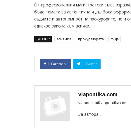
От професионалния магистратски съюз изразяв
бъде темата за автентична и дълбока реформа
съдиите и автономност на прокурорите, но и о
еднакво закона към всички.
ТАГОВЕ:
влияние
прокуратурата
съда
Facebook
Twitter
viapontika.com
viapontika@viapontika.com
За автора...