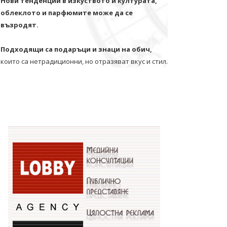
Нови тенденции в изкуството и културата,
облеклото и парфюмите може да се
възродят.
Подходящи са подаръци и знаци на обич,
които са нетрадиционни, но отразяват вкус и стил.