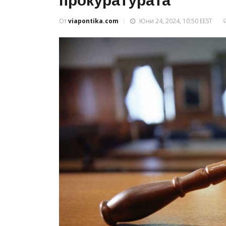
прокуратурата
От
viapontika.com
Юни 24, 2024, 10:50 EEST