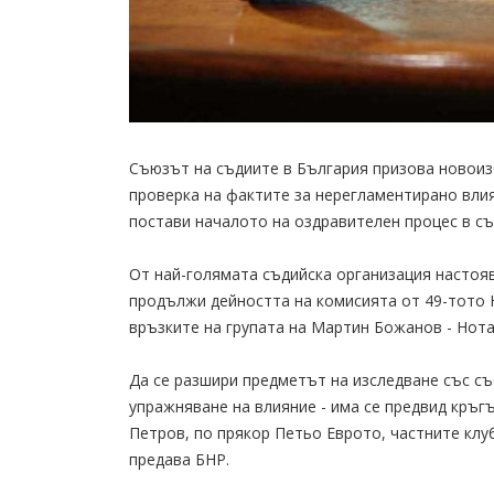
Съюзът на съдиите в България призова новоиз
проверка на фактите за нерегламентирано влия
постави началото на оздравителен процес в съ
От най-голямата съдийска организация настояв
продължи дейността на комисията от 49-тото 
връзките на групата на Мартин Божанов - Нота
Да се разшири предметът на изследване със съ
упражняване на влияние - има се предвид кръ
Петров, по прякор Петьо Еврото, частните клу
предава БНР.