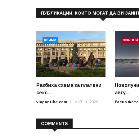
ПУБЛИКАЦИИ, КОИТО МОГАТ ДА ВИ ЗАИН
КРИМИ
ЛЮБОПИ
Разбиха схема за платени
Новолуни
секс...
авгу...
viapontika.com
Май 11, 2026
Елена Фоте
COMMENTS