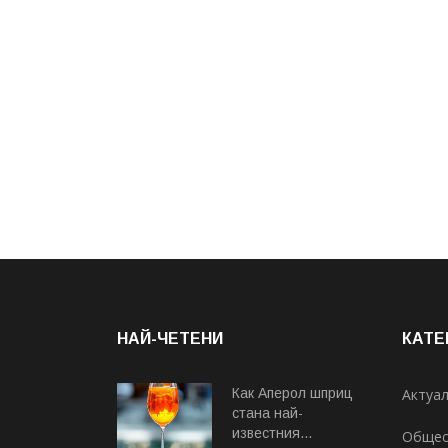
НАЙ-ЧЕТЕНИ
КАТЕ
Как Аперол шприц
Актуа
стана най-
известния...
Общес