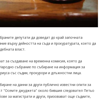
браните депутати да доведат до край започната
ние върху дейността на съда и прокуратурата, което да
дебната власт.
ат за създаване на временна комисия, която да
Народно събрание по събиране на информация за
риуса със съдии, прокурори и длъжностни лица.
биране на данни за други публично известни опити за
гът "Осемте джуджета" около бившия следовател Петьо
бове за магистрати и други, призовават още съдиите,