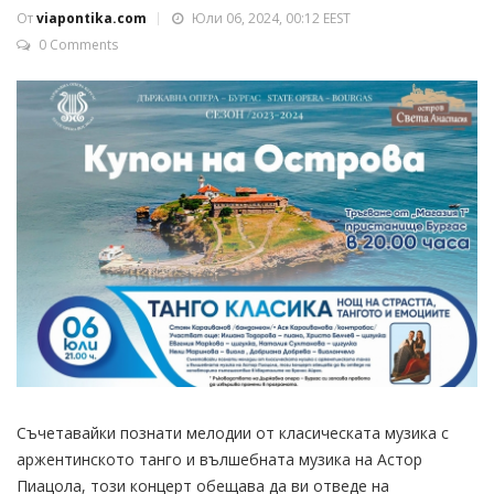
От
viapontika.com
Юли 06, 2024, 00:12 EEST
0 Comments
Съчетавайки познати мелодии от класическата музика с
аржентинското танго и вълшебната музика на Астор
Пиацола, този концерт обещава да ви отведе на