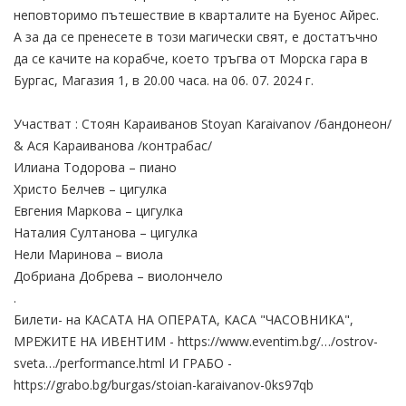
неповторимо пътешествие в кварталите на Буенос Айрес.
А за да се пренесете в този магически свят, е достатъчно
да се качите на корабче, което тръгва от Морска гара в
Бургас, Магазия 1, в 20.00 часа. на 06. 07. 2024 г.
Участват : Стоян Караиванов Stoyan Karaivanov /бандонеон/
& Ася Караиванова /контрабас/
Илиана Тодорова – пиано
Христо Белчев – цигулка
Евгения Маркова – цигулка
Наталия Султанова – цигулка
Нели Маринова – виола
Добриана Добрева – виолончело
.
Билети- на КАСАТА НА ОПЕРАТА, КАСА "ЧАСОВНИКА",
МРЕЖИТЕ НА ИВЕНТИМ - https://www.eventim.bg/…/ostrov-
sveta…/performance.html И ГРАБО -
https://grabo.bg/burgas/stoian-karaivanov-0ks97qb