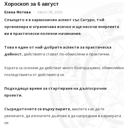
Хороскоп за 6 август
Елена Фотева
Август 06, 2026
Слънцето е в хармоничен аспект със Сатурн, той
организира и ограничава всичко и щe насочи енергията
ви в практически полезни начинания.
Това е един от най-добрите аспекти за практическа
дейност,
действията стават по-обмислени и практични.
Хората са склонни да действат много благоразумно, обмисляйки
последствията от действията си.
Подходящо време за стартиране на дългосрочни
проекти.
Съсредоточете се върху парите,
мислете как да ги
увеличите, да изплатите дългове и да напреднем в кариерата
си.