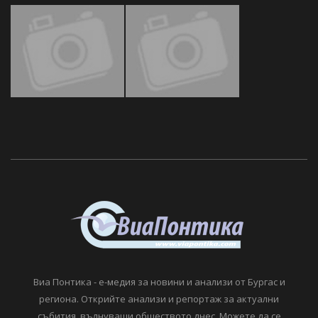
Виа Понтика - е-медия за новини и анализи от Бургас и
региона. Открийте анализи и репортаж за актуални
събития, вълнуващи обществото днес. Можете да се