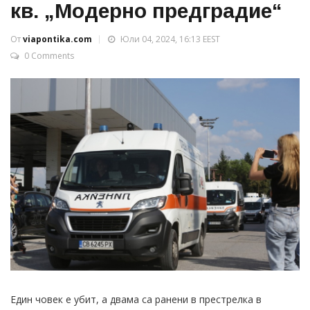
кв. „Модерно предградие“
От
viapontika.com
Юли 04, 2024, 16:13 EEST
0 Comments
Един човек е убит, а двама са ранени в престрелка в