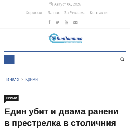
Август 06, 2026
Хороскоп
За нас
За Реклама
Контакти
Начало
Крими
КРИМИ
Един убит и двама ранени
в престрелка в столичния