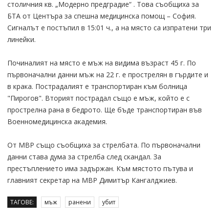
столичния кв. „Модерно предградие“ . Това съобщиха за
БТА от Центъра за спешна медицинска помощ – София.
Сигналът е постъпил в 15:01 ч., а на място са изпратени три
линейки.
Починалият на място е мъж на видима възраст 45 г. По
първоначални данни мъж на 22 г. е прострелян в гърдите и
в крака. Пострадалият е транспортиран към болница
"Пирогов". Вторият пострадал също е мъж, който е с
прострелна рана в бедрото. Ще бъде транспортиран във
Военномедицинска академия.
От МВР също съобщиха за стрелбата. По първоначални
данни става дума за стрелба след скандал. За
престъплението има задържан. Към мястото пътува и
главният секретар на МВР Димитър Кангалджиев.
ТАГОВЕ:
мъж
ранени
убит