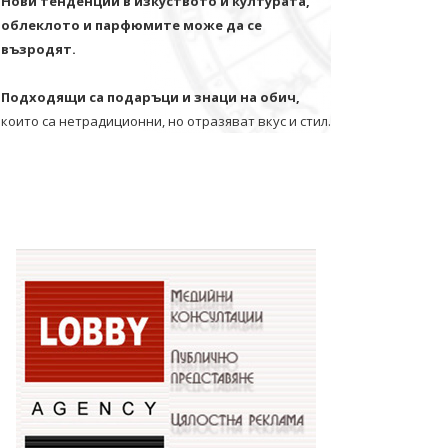
Нови тенденции в изкуството и културата,
облеклото и парфюмите може да се
възродят.
Подходящи са подаръци и знаци на обич,
които са нетрадиционни, но отразяват вкус и стил.