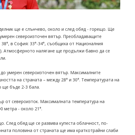
делник ще е слънчево, около и след обяд - горещо. Ще
о умерен североизточен вятър. Преобладаващите
38°, в София: 33°-34°, съобщиха от Националния
). Атмосферното налягане ще продължи бавно да се
ли.
 до умерен североизточен вятър. Максималните
остта на страната – между 28° и 30°. Температурата на
 ще бъде 2-3 бала.
ър от североизток. Максималната температура на
0 метра - около 21°.
о. След обяд ще се развива купеста облачност, по-
очната половина от страната ще има краткотрайни слаби