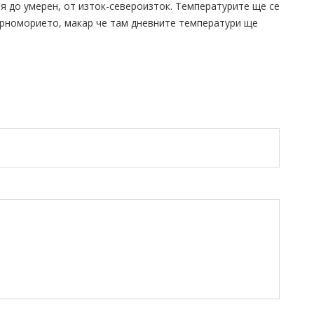
я до умерен, от изток-североизток. Температурите ще се
ерноморието, макар че там дневните температури ще