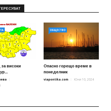
ТЕРЕСУВАТ
АТА
ОБЩЕСТВО
 за високи
Опасно горещо време в
р...
понеделник
иева
viapontika.com
Юни 10, 2024
4