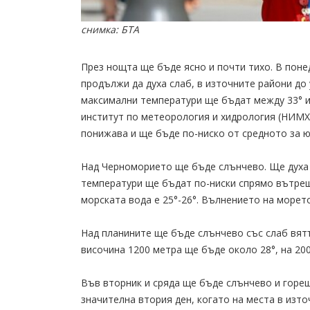
снимка: БТА
През нощта ще бъде ясно и почти тихо. В поне
продължи да духа слаб, в източните райони д
максимални температури ще бъдат между 33° и 
институт по метеорология и хидрология (НИМХ
понижава и ще бъде по-ниско от средното за ю
Над Черноморието ще бъде слънчево. Ще духа
температури ще бъдат по-ниски спрямо вътрешн
морската вода е 25°-26°. Вълнението на морето
Над планините ще бъде слънчево със слаб вят
височина 1200 метра ще бъде около 28°, на 200
Във вторник и сряда ще бъде слънчево и горещ
значителна втория ден, когато на места в изт