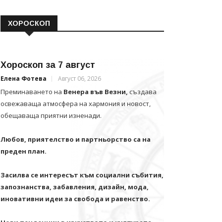
ХОРОСКОП
Хороскоп за 7 август
Елена Фотева
Август 06, 2026
Преминаването на
Венера във Везни,
създава
освежаваща атмосфера на хармония и новост,
обещаваща приятни изненади.
Любов, приятелство и партньорство са на
преден план.
Засилва се интересът към социални събития,
запознанства, забавления, дизайн, мода,
иновативни идеи за свобода и равенство.