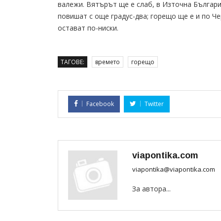
валежи. Вятърът ще е слаб, в Източна Българи
повишат с още градус-два; горещо ще е и по Ч
остават по-ниски.
ТАГОВЕ:
времето
горещо
Facebook
Twitter
viapontika.com
viapontika@viapontika.com
За автора...