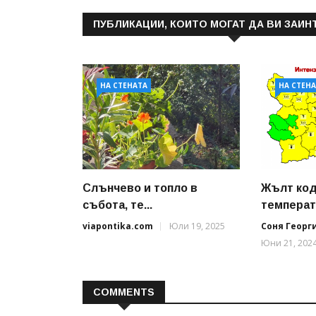
ПУБЛИКАЦИИ, КОИТО МОГАТ ДА ВИ ЗАИН
НА СТЕНАТА
НА СТЕН
Слънчево и топло в
Жълт код
събота, те...
температу
viapontika.com
Юли 19, 2025
Соня Георг
Юни 21, 202
COMMENTS