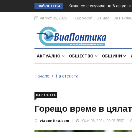
Какво се е случило на 6 август 
НАЙ-ЧЕТЕНИ
Август 06, 2026
Хороскоп
За нас
За Рекла
АКТУАЛНО
ОБЩЕСТВО
ОБЩИНИ
Начало
На стената
НА СТЕНАТА
Горещо време в цялат
От
viapontika.com
Юли 08, 2024, 00:05 EEST