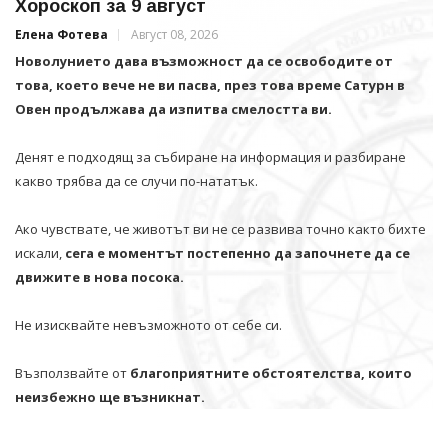
Хороскоп за 9 август
Елена Фотева
Август 08, 2026
Новолунието дава възможност да се освободите от
това, което вече не ви пасва, през това време Сатурн в
Овен продължава да изпитва смелостта ви.
Денят е подходящ за събиране на информация и разбиране
какво трябва да се случи по-нататък.
Ако чувствате, че животът ви не се развива точно както бихте
искали,
сега е моментът постепенно да започнете да се
движите в нова посока.
Не изисквайте невъзможното от себе си.
Възползвайте от
благоприятните обстоятелства, които
неизбежно ще възникнат.