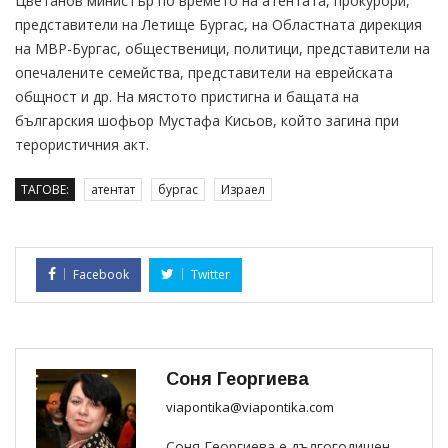
Цветанов министър по времето на атентата, прокурори,
представители на Летище Бургас, на Областната дирекция
на МВР-Бургас, общественици, политици, представители на
опечалените семейства, представители на еврейската
общност и др. На мястото пристигна и бащата на
българския шофьор Мустафа Кисьов, който загина при
терористичния акт.
ТАГОВЕ:
атентат
бургас
Израел
Facebook
Twitter
Соня Георгиева
viapontika@viapontika.com
Соня Георгиева е дългогодишен