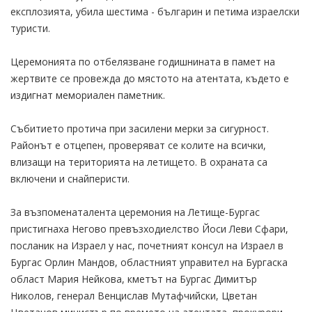
експлозията, убила шестима - българин и петима израелски
туристи.
Церемонията по отбелязване годишнината в памет на
жертвите се провежда до мястото на атентата, където е
издигнат мемориален паметник.
Събитието протича при засилени мерки за сигурност.
Районът е отцепен, проверяват се колите на всички,
влизащи на територията на летището. В охраната са
включени и снайперисти.
За възпоменаталента церемония на Летище-Бургас
пристигнаха Негово превъзходиелство Йоси Леви Сфари,
посланик на Израел у нас, почетният консул на Израел в
Бургас Орлин Мандов, областният управител на Бургаска
област Мария Нейкова, кметът на Бургас Димитър
Николов, генерал Венцислав Мутафчийски, Цветан