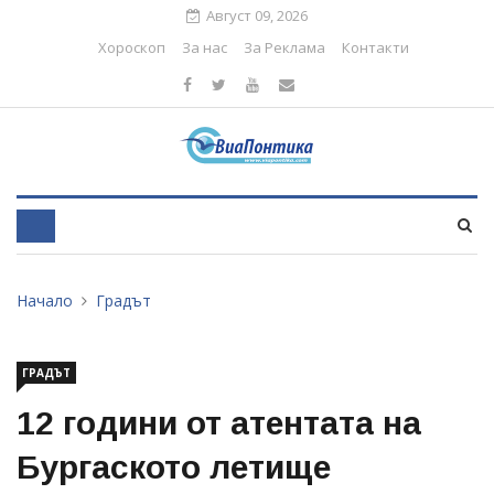
Август 09, 2026
Хороскоп
За нас
За Реклама
Контакти
Начало
Градът
ГРАДЪТ
12 години от атентата на
Бургаското летище