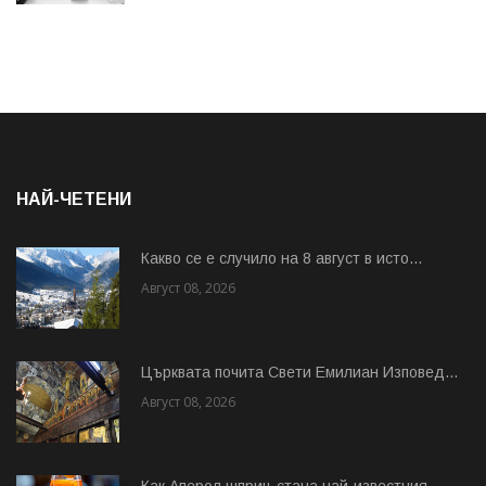
НАЙ-ЧЕТЕНИ
Какво се е случило на 8 август в исто...
Август 08, 2026
Църквата почита Свeти Емилиан Изповед...
Август 08, 2026
Как Аперол шприц стана най-известния...