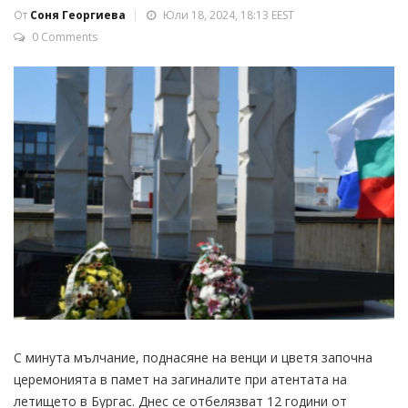
От
Соня Георгиева
Юли 18, 2024, 18:13 EEST
0 Comments
С минута мълчание, поднасяне на венци и цветя започна
церемонията в памет на загиналите при атентата на
летището в Бургас. Днес се отбелязват 12 години от