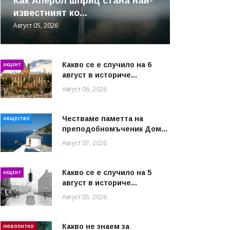
Как Аперол шприц стана най-
известният ко...
Август 05, 2026
Какво се е случило на 6
АКЦЕНТ
август в историче...
Август 06, 2026
Честваме паметта на
ОБЩЕСТВО
преподобномъченик Дом...
Август 07, 2026
Какво се е случило на 5
АКЦЕНТ
август в историче...
Август 05, 2026
Какво не знаем за
ЛЮБОПИТНО