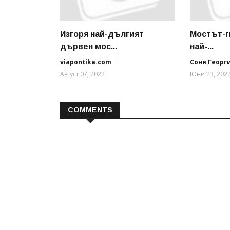
Изгоря най-дългият
Мостът-г
дървен мос...
най-...
viapontika.com
Соня Георг
Август 07, 2022
Юни 23, 202
COMMENTS