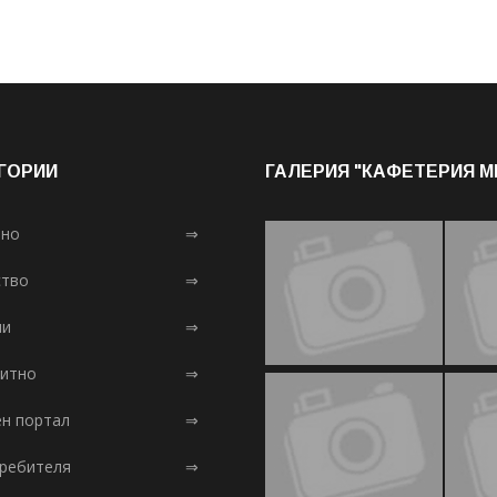
ГОРИИ
ГАЛЕРИЯ "КАФЕТЕРИЯ 
лно
⇒
тво
⇒
ни
⇒
итно
⇒
ен портал
⇒
требителя
⇒