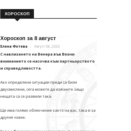
ХОРОСКОП
Хороскоп за 8 август
Елена Фотева
Август 08, 2026
С навлизането на Венера във Везни
вниманието се насочва към партньорството
и справедливостта.
Ако определени ситуации преди са били
двусмислени, сега можете да изясните защо
нещата са се развили така.
Ще има голямо облекчение както на вас, така и за
другия човек.