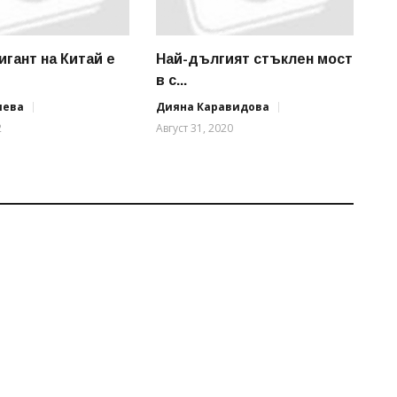
игант на Китай е
Най-дългият стъклен мост
в с...
иева
Дияна Каравидова
2
Август 31, 2020