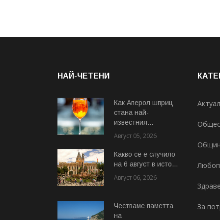
НАЙ-ЧЕТЕНИ
КАТЕ
Как Аперол шприц
Актуа
стана най-
известния...
Общес
Август 05, 2026
Общи
Какво се е случило
на 6 август в исто...
Любоп
Август 06, 2026
Здрав
Честваме паметта
За по
на