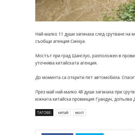
Най-малко 11 души загинаха след срутване на м
съобщи агенция Синхуа.
Мостът при град Шанглуо, разположен в прови
уточнява китайската агенция.
До момента са открити пет автомобила. Спаси
През май най-малко 48 души загинаха при срут
южната китайска провинция Гуандун, допълва 
ТАГОВЕ:
китай
мост