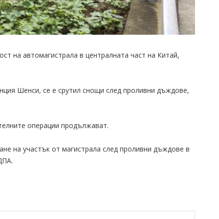
ост на автомагистрала в централната част на Китай,
нция Шенси, се е срутил снощи след проливни дъждове,
телните операции продължават.
ване на участък от магистрала след проливни дъждове в
ДПА.