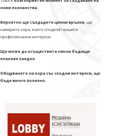
Това е
благоприятен момент за създаване на
нови познанства.
Вероятно ще създадете ценни връзки,
ще
намерите хора, които споделят вашите
професионални интереси.
Ще може да осъществите някои бъдещи
планове заедно.
Общуването на хора със сходни интереси, ще
бъде много полезно.