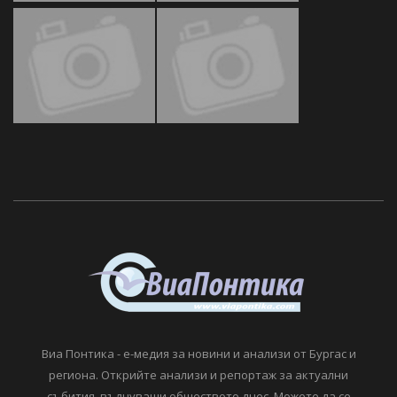
Виа Понтика - е-медия за новини и анализи от Бургас и
региона. Открийте анализи и репортаж за актуални
събития, вълнуващи обществото днес. Можете да се