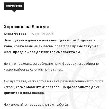
ХОРОСКОП
Хороскоп за 9 август
Елена Фотева
Август 09, 2026
Новолунието дава възможност да се освободите от
това, което вече не ви пасва, през това време Сатурн в
Овен продължава да изпитва смелостта ви.
Денят е подходящ за събиране на информация и разбиране
какво трябва да се случи по-нататък.
Ако чувствате, че животът ви не се развива точно както бихте
искали,
сега е моментът постепенно да започнете да се
движите в нова посока.
Не изисквайте невъзможното от себе си.