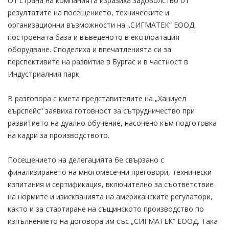
От страна на компанията изразиха задоволство от
резултатите на посещението, техническите и
организационни възможности на „СИГМАТЕК“ ЕООД,
построената база и въведеното в експлоатация
оборудване. Споделиха и впечатленията си за
перспективите на развитие в Бургас и в частност в
Индустриалния парк.
В разговора с кмета представителите на „Ханиуел
еърспейс“ заявиха готовност за сътрудничество при
развитието на дуално обучение, насочено към подготовка
на кадри за производството.
Посещението на делегацията бе свързано с
финализирането на многомесечни преговори, технически
изпитания и сертификация, включително за съответствие
на нормите и изискванията на американските регулатори,
както и за стартиране на същинското производство по
изпълнението на договора им със „СИГМАТЕК“ ЕООД. Така