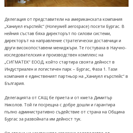
Делегация от представители на американската компания
„Ханиуел еърспейс“ (Honeywell aerospace) посети Бургас. В
нейния състав бяха директорът по силови системи,
директорът на направление стратегически доставчици и
други високопоставени мениджъри. Те гостуваха в Научно-
изследователския и производствен комплекс на
„СИГМАТЕК“ ЕООД, който стартира своята дейност в
Индустриален и логистичен парк – Бургас, Фаза 1. Тази
компания е единственият партньор на „Ханиуел еърспейс“ в
България.
Делегацията от САЩ бе приета и от кмета Димитър
Николов. Той ги посрещна с добре дошли и гарантира
пълно административно съдействие от страна на Община
Бургас за развойната им дейност тук.