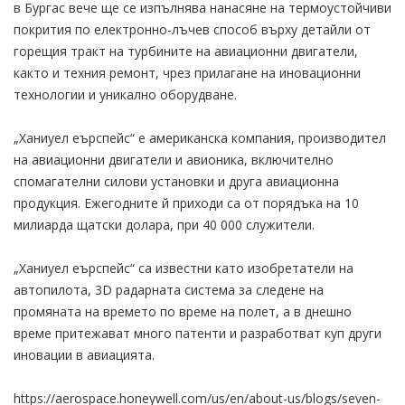
в Бургас вече ще се изпълнява нанасяне на термоустойчиви
покрития по електронно-лъчев способ върху детайли от
горещия тракт на турбините на авиационни двигатели,
както и техния ремонт, чрез прилагане на иновационни
технологии и уникално оборудване.
„Ханиуел еърспейс“ е американска компания, производител
на авиационни двигатели и авионика, включително
спомагателни силови установки и друга авиационна
продукция. Ежегодните й приходи са от порядъка на 10
милиарда щатски долара, при 40 000 служители.
„Ханиуел еърспейс“ са известни като изобретатели на
автопилота, 3D радарната система за следене на
промяната на времето по време на полет, а в днешно
време притежават много патенти и разработват куп други
иновации в авиацията.
https://aerospace.honeywell.com/us/en/about-us/blogs/seven-