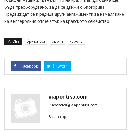
годишни машини. "Бентли"-то на краля пък догодина ще
бъде преоборудвано, за да се движи с биогорива.
Предвиждат се и редица други ангажименти за намаляване
на въглеродния отпечатък на кралското семейство.
ТАГОВЕ:
британска
имоти
корона
Facebook
Twitter
viapontika.com
viapontika@viapontika.com
За автора...