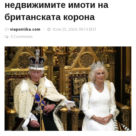
недвижимите имоти на
британската корона
От
viapontika.com
Юли 25, 2024, 09:13 EEST
0 Comments