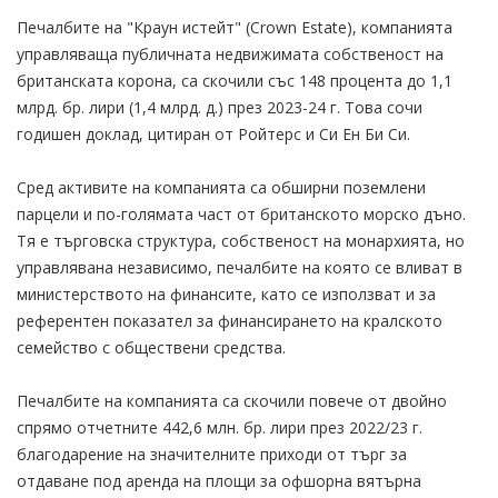
Печалбите на "Краун истейт" (Crown Estate), компанията
управляваща публичната недвижимата собственост на
британската корона, са скочили със 148 процента до 1,1
млрд. бр. лири (1,4 млрд. д.) през 2023-24 г. Това сочи
годишен доклад, цитиран от Ройтерс и Си Ен Би Си.
Сред активите на компанията са обширни поземлени
парцели и по-голямата част от британското морско дъно.
Тя е търговска структура, собственост на монархията, но
управлявана независимо, печалбите на която се вливат в
министерството на финансите, като се използват и за
референтен показател за финансирането на кралското
семейство с обществени средства.
Печалбите на компанията са скочили повече от двойно
спрямо отчетните 442,6 млн. бр. лири през 2022/23 г.
благодарение на значителните приходи от търг за
отдаване под аренда на площи за офшорна вятърна