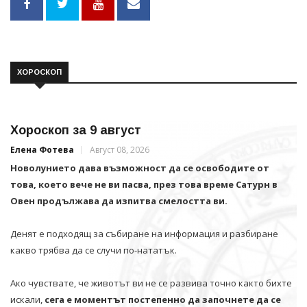
ХОРОСКОП
Хороскоп за 9 август
Елена Фотева
Август 08, 2026
Новолунието дава възможност да се освободите от
това, което вече не ви пасва, през това време Сатурн в
Овен продължава да изпитва смелостта ви.
Денят е подходящ за събиране на информация и разбиране
какво трябва да се случи по-нататък.
Ако чувствате, че животът ви не се развива точно както бихте
искали,
сега е моментът постепенно да започнете да се