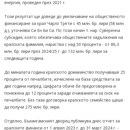
енергия, проведен през 2021 г.
Този резултат ще доведе до увеличаване на общественото
финансиране за крал Чарлз Трети с 45 млн. бр. лири (58 млн.
д.), уточнява Си Ен Би Си. По този начин т. нар. Суверенна
субсидия, която обезпечава обществените задължения на
кралската фамилия, нараства с над 50 процента - от 86,3
млн. бр. лири през 2024/25 г. до 132 млн. бр. лири за
следващата година.
До миналата година кралското домакинство получаваше 25
процента от печалбите, изчислени на база средствата за
две години напред. Цифрата обаче бе предоговорена и
понижена до 12 процента заради очакванията за скок на
печалбите. Без тази договорка кралското семейство щеше
да получи 275 млн. бр. лири.
Отделно, Бъкингамският дворец публикува днес отчет за
кралските финанси от 1 април 2023 г. до 31 март 2024 г. -