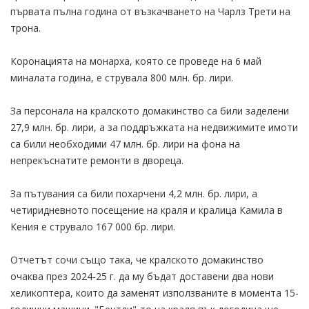
първата пълна година от възкачването на Чарлз Трети на
трона.
Коронацията на монарха, която се проведе на 6 май
миналата година, е струвала 800 млн. бр. лири.
За персонала на кралското домакинство са били заделени
27,9 млн. бр. лири, а за поддръжката на недвижимите имоти
са били необходими 47 млн. бр. лири на фона на
непрекъснатите ремонти в двореца.
За пътувания са били похарчени 4,2 млн. бр. лири, а
четиридневното посещение на краля и кралица Камила в
Кения е струвало 167 000 бр. лири.
Отчетът сочи също така, че кралското домакинство
очаква през 2024-25 г. да му бъдат доставени два нови
хеликоптера, които да заменят използваните в момента 15-