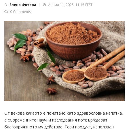
От
Елена Фотева
Април 11, 2025, 11:15 EEST
0 Comments
От векове какаото е почитано като здравословна напитка,
а съвременните научни изследвания потвърждават
благоприятното му действие. Този продукт, използван