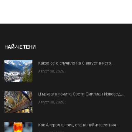
НАЙ-ЧЕТЕНИ
Какво се е случило на 8 август в исто...
Август 08, 2026
Църквата почита Свeти Емилиан Изповед...
Август 08, 2026
Как Аперол шприц стана най-известния...