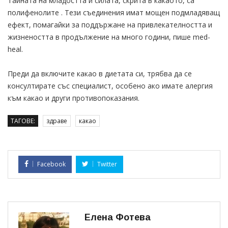
Тайната на младостта и силата, скрита в какаото, са
полифенолите . Тези съединения имат мощен подмладяващ
ефект, помагайки за поддържане на привлекателността и
жизнеността в продължение на много години, пише med-
heal.
Преди да включите какао в диетата си, трябва да се
консултирате със специалист, особено ако имате алергия
към какао и други противопоказания.
ТАГОВЕ:
здраве
какао
Facebook
Twitter
Елена Фотева