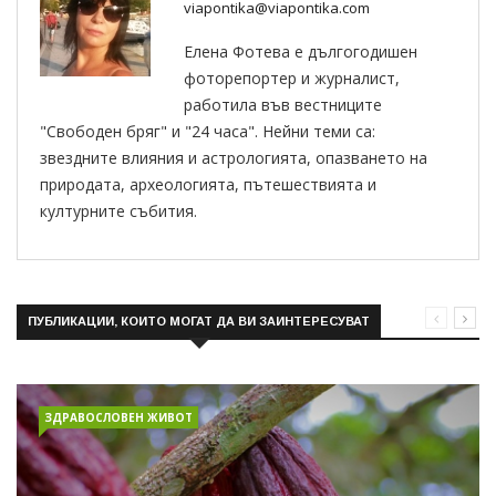
viapontika@viapontika.com
Елена Фотева е дългогодишен
фоторепортер и журналист,
работила във вестниците
"Свободен бряг" и "24 часа". Нейни теми са:
звездните влияния и астрологията, опазването на
природата, археологията, пътешествията и
културните събития.
ПУБЛИКАЦИИ, КОИТО МОГАТ ДА ВИ ЗАИНТЕРЕСУВАТ
ЗДРАВОСЛОВЕН ЖИВОТ