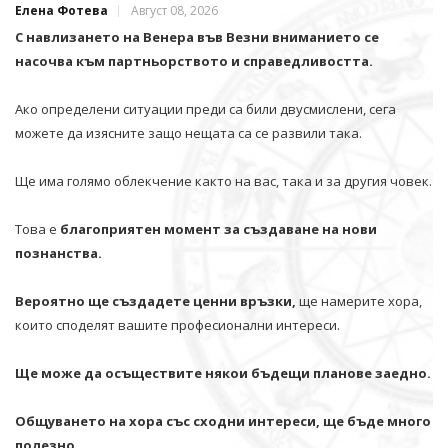
Елена Фотева
Август 08, 2026
С навлизането на Венера във Везни вниманието се
насочва към партньорството и справедливостта.
Ако определени ситуации преди са били двусмислени, сега
можете да изясните защо нещата са се развили така.
Ще има голямо облекчение както на вас, така и за другия човек.
Това е
благоприятен момент за създаване на нови
познанства.
Вероятно ще създадете ценни връзки,
ще намерите хора,
които споделят вашите професионални интереси.
Ще може да осъществите някои бъдещи планове заедно.
Общуването на хора със сходни интереси, ще бъде много
полезно.