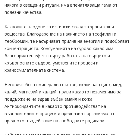
някога в свещени ритуали, има впечатляваща гама от
полезни качества.
Какаовите плодове са истински склад за хранителни
вещества. Благодарение на наличието на теофилин и
теобромин, те насърчават прилив на енергия и подобряват
концентрацията. Консумацията на сурово какао има
благоприятен ефект върху работата на сърцето и
кръвоносните съдове, умствените процеси и
храносмилателната система.
Неговият богат минерален състав, включващ цинк, мед,
калий, магнезий и калций, прави какаото незаменимо за
поддържане на здрав зъбен емайл и кожа.
Антиоксидантите в какаото противодействат на
възпалителните процеси и предпазват организма от
вредното въздействие на свободните радикали.