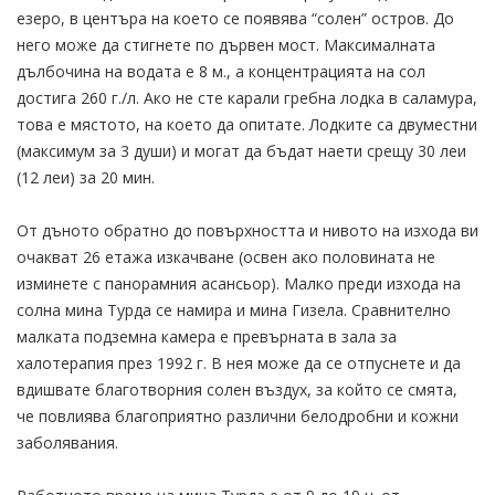
езеро, в центъра на което се появява “солен” остров. До
него може да стигнете по дървен мост. Максималната
дълбочина на водата е 8 м., а концентрацията на сол
достига 260 г./л. Ако не сте карали гребна лодка в саламура,
това е мястото, на което да опитате. Лодките са двуместни
(максимум за 3 души) и могат да бъдат наети срещу 30 леи
(12 леи) за 20 мин.
От дъното обратно до повърхността и нивото на изхода ви
очакват 26 етажа изкачване (освен ако половината не
изминете с панорамния асансьор). Малко преди изхода на
солна мина Турда се намира и мина Гизела. Сравнително
малката подземна камера е превърната в зала за
халотерапия през 1992 г. В нея може да се отпуснете и да
вдишвате благотворния солен въздух, за който се смята,
че повлиява благоприятно различни белодробни и кожни
заболявания.