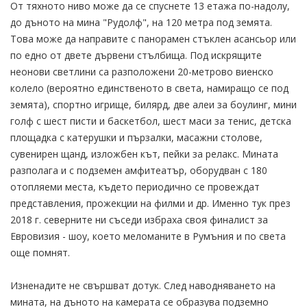
От тяхното ниво може да се спуснете 13 етажа по-надолу,
до дъното на мина "Рудолф", на 120 метра под земята.
Това може да направите с панорамен стъклен асансьор или
по едно от двете дървени стълбища. Под искрящите
неонови светлини са разположени 20-метрово виенско
колело (вероятно единственото в света, намиращо се под
земята), спортно игрище, билярд, две алеи за боулинг, мини
голф с шест писти и баскетбол, шест маси за тенис, детска
площадка с катерушки и пързалки, масажни столове,
сувенирен щанд, изложбен кът, пейки за релакс. Мината
разполага и с подземен амфитеатър, оборудван с 180
отопляеми места, където периодично се провеждат
представления, прожекции на филми и др. Именно тук през
2018 г. северните ни съседи избраха своя финалист за
Евровизия - шоу, което меломаните в Румъния и по света
още помнят.
Изненадите не свършват дотук. След наводняването на
мината, на дъното на камерата се образува подземно