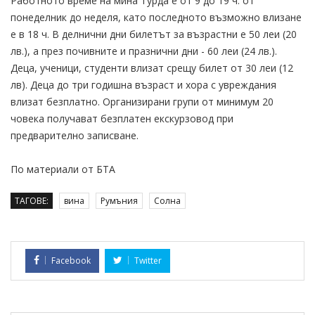
Работното време на мина Турда е от 9 до 19 ч. от
понеделник до неделя, като последното възможно влизане
е в 18 ч. В делнични дни билетът за възрастни е 50 леи (20
лв.), а през почивните и празнични дни - 60 леи (24 лв.).
Деца, ученици, студенти влизат срещу билет от 30 леи (12
лв). Деца до три годишна възраст и хора с увреждания
влизат безплатно. Организирани групи от минимум 20
човека получават безплатен екскурзовод при
предварително записване.
По материали от БТА
ТАГОВЕ:
вина
Румъния
Солна
Facebook
Twitter