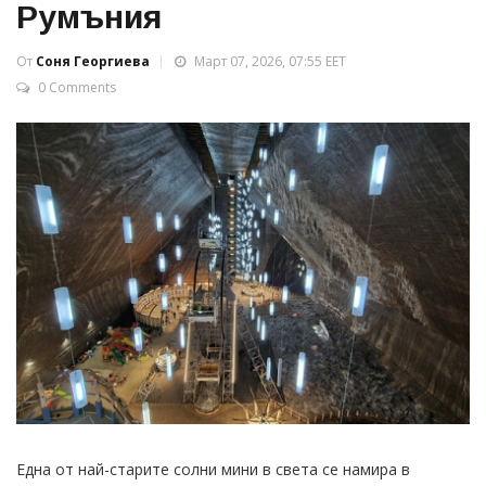
Румъния
От
Соня Георгиева
Март 07, 2026, 07:55 EET
0 Comments
Една от най-старите солни мини в света се намира в