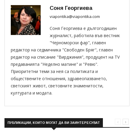
Соня Георгиева
viapontika@viapontika.com
Соня Георгиева е дългогодишен
журналист, работила във вестник
"Черноморски фар", главен
редактор на седмичника "Свободен Бряг", главен
редактор на списание "Вирджиния", продуцент на TV
предаванията "Неделно матине" и "Ревю".
Приоритетни теми за нея са политиката и
обществените отношения, здравеопазването,
светският живот, световните знаменитости,
културата и модата.
ПУБЛИКАЦИИ, КОИТО МОГАТ ДА ВИ ЗАИНТЕРЕСУВАТ