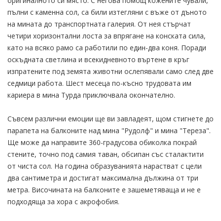
оригиналното си място. С негова помощ кожените чували,
пълни с каменна сол, са били изтегляни с въже от дъното
на мината до транспортната галерия. От нея стърчат
четири хоризонтални лоста за впрягане на конската сила,
като на всяко рамо са работили по един-два коня. Поради
оскъдната светлина и всекидневното въртене в кръг
изпратените под земята животни ослепявали само след две
седмици работа. Шест месеца по-късно трудовата им
кариера в мина Турда приключвала окончателно.
Съвсем различни емоции ще ви завладеят, щом стигнете до
парапета на балконите над мина "Рудолф" и мина "Тереза".
Ще може да направите 360-градусова обиколка покрай
стените, точно под самия таван, обсипан със сталактити
от чиста сол. На година образуванията нарастват с цели
два сантиметра и достигат максимална дължина от три
метра. Височината на балконите е зашеметяваща и не е
подходяща за хора с акрофобия.