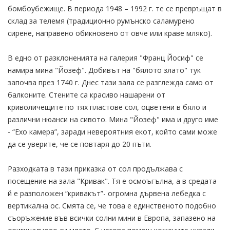
бомбоубежище. В периода 1948 – 1992 г. те се превръщат в
склад за телемя (традиционно румънско саламурено
сирене, направено обикновено от овче или краве мляко).
В едно от разклоненията на галерия "Франц Йосиф" се
намира мина "Йозеф". Добивът на "бялото злато" тук
започва през 1740 г. Днес тази зала се разглежда само от
балконите. Стените са красиво нашарени от
криволичещите по тях пластове сол, оцветени в бяло и
различни нюанси на сивото. Мина "Йозеф" има и друго име
- “Ехо камера”, заради невероятния екот, който сами може
да се уверите, че се повтаря до 20 пъти.
Разходката в тази приказка от сол продължава с
посещение на зала "Кривак". Тя е осмоъгълна, а в средата
й е разположен “кривакът”- огромна дървена лебедка с
вертикална ос. Смята се, че това е единственото подобно
съоръжение във всички солни мини в Европа, запазено на