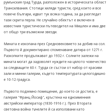
румънския град Турда, разположен в историческата област
Трансилвания. Стотици хиляди туристи, сред които и все
повече българи, идват тук всяка година, за да разгледат
тази скрита перла. Не случайно обектът е включен в
известния туристически пътеводител на Мишлен и има две
от общо три възможни звезди.
Мината е изкопана през Средновековието за добив на сол.
Първото й документирано споменаване датира от 1271 г.
Разкопките продължават до 1932 г. Солните залежи на
мината могат да задоволят нуждите на цялото човечество
за следващите 60 г. Турда се състои от набор от красиви
зали и минни галерии, където температурата целогодишно
е 10-12 градуса.
Първото подземно помещение, до което се достига, е
галерия "Франц Йосиф", кръстена на едноименния
австрийски император (1830-1916 г.). През Втората
световна война тунелите й са използвани като