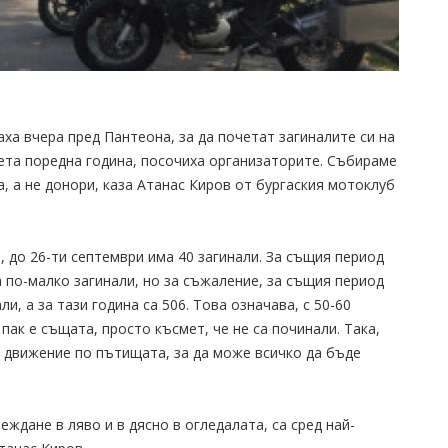
ха вчера пред Пантеона, за да почетат загиналите си на
ета поредна година, посочиха организаторите. Събираме
ра, а не донори, каза Атанас Киров от бургаския мотоклуб
и, до 26-ти септември има 40 загинали. За същия период
ека по-малко загинали, но за съжаление, за същия период
, а за тази година са 506. Това означава, с 50-60
пак е същата, просто късмет, че не са починали. Така,
за движение по пътищата, за да може всичко да бъде
еждане в ляво и в дясно в огледалата, са сред най-