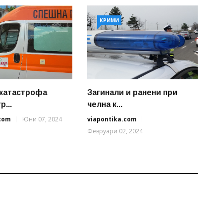
КРИМИ
катастрофа
Загинали и ранени при
р...
челна к...
.com
Юни 07, 2024
viapontika.com
Февруари 02, 2024