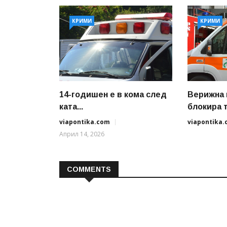
КРИМИ
КРИМИ
14-годишен е в кома след
Верижна 
ката...
блокира т
viapontika.com
viapontika
Април 14, 2026
COMMENTS