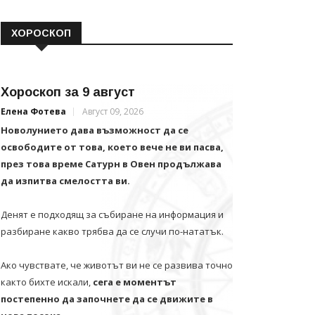
ХОРОСКОП
Хороскоп за 9 август
Елена Фотева
Август 09, 2026
Новолунието дава възможност да се
освободите от това, което вече не ви пасва,
през това време Сатурн в Овен продължава
да изпитва смелостта ви.
Денят е подходящ за събиране на информация и
разбиране какво трябва да се случи по-нататък.
Ако чувствате, че животът ви не се развива точно
както бихте искали,
сега е моментът
постепенно да започнете да се движите в