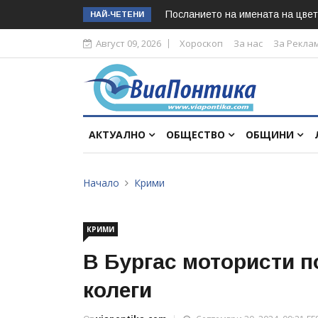
Посланието на имената на цвет
НАЙ-ЧЕТЕНИ
Август 09, 2026
Хороскоп
За нас
За Рекла
АКТУАЛНО
ОБЩЕСТВО
ОБЩИНИ
Начало
Крими
КРИМИ
В Бургас мотористи п
колеги