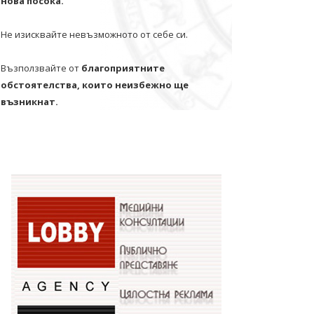
нова посока.
Не изисквайте невъзможното от себе си.
Възползвайте от
благоприятните
обстоятелства, които неизбежно ще
възникнат.