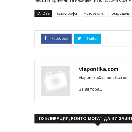
честите причини за инцидентите, посочи още А
ТАГОВЕ:
катастрофа
мотористи
пострадали
Facebook
Twitter
viapontika.com
viapontika@viapontika.com
За автора...
ПУБЛИКАЦИИ, КОИТО МОГАТ ДА ВИ ЗАИН