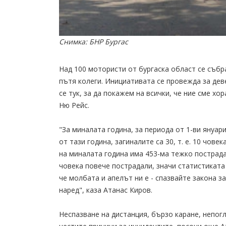
Снимка: БНР Бургас
Над 100 мотористи от бургаска област се събра
пътя колеги. Инициативата се провежда за дев
се тук, за да покажем на всички, че ние сме хо
Ню Рейс.
"За миналата година, за периода от 1-ви януар
от тази година, загиналите са 30, т. е. 10 чов
на миналата година има 453-ма тежко пострадали
човека повече пострадали, значи статистиката 
че молбата и апелът ни е - спазвайте закона 
наред", каза Атанас Киров.
Неспазване на дистанция, бързо каране, непогл