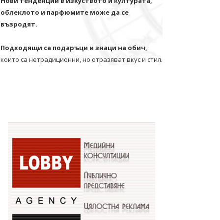
Нови тенденции в изкуството и културата,
облеклото и парфюмите може да се
възродят.
Подходящи са подаръци и знаци на обич,
които са нетрадиционни, но отразяват вкус и стил.