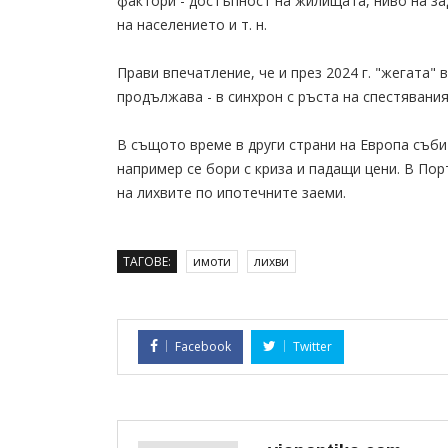
фактори - достъпност на жилищата, ниво на з
на населението и т. н.
Прави впечатление, че и през 2024 г. "жегата" 
продължава - в синхрон с ръста на спестяваният
В същото време в други страни на Европа съби
например се бори с криза и падащи цени. В Пор
на лихвите по ипотечните заеми.
ТАГОВЕ:
имоти
лихви
Facebook
Twitter