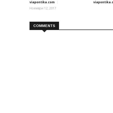
viapontika.com
viapontika
Ноември 12, 2017
COMMENTS