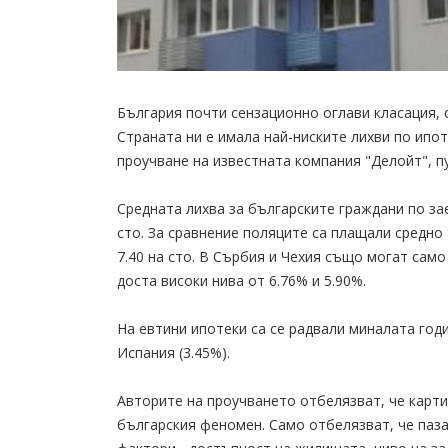
България почти сензационно оглави класация, 
Страната ни е имала най-ниските лихви по ипот
проучване на известната компания "Делойт", пу
Средната лихва за българските граждани по зае
сто. За сравнение поляците са плащали средно 
7.40 на сто. В Сърбия и Чехия също могат само
доста високи нива от 6.76% и 5.90%.
На евтини ипотеки са се радвали миналата годин
Испания (3.45%).
Авторите на проучването отбелязват, че карти
българския феномен. Само отбелязват, че паза