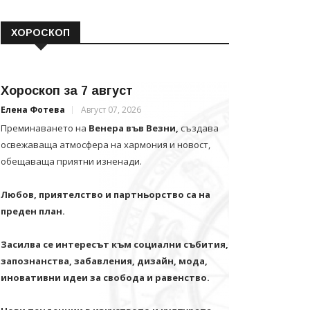
ХОРОСКОП
Хороскоп за 7 август
Елена Фотева
Август 07, 2026
Преминаването на
Венера във Везни,
създава
освежаваща атмосфера на хармония и новост,
обещаваща приятни изненади.
Любов, приятелство и партньорство са на
преден план.
Засилва се интересът към социални събития,
запознанства, забавления, дизайн, мода,
иновативни идеи за свобода и равенство.