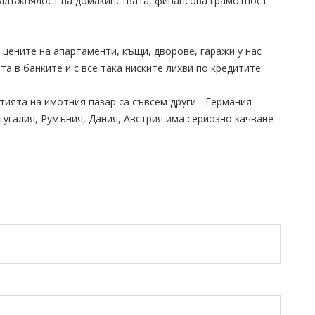
адлъжнялост на домакинствата, финансова грамотност
в цените на апартаменти, къщи, дворове, гаражи у нас
а в банките и с все така ниските лихви по кредитите.
тията на имотния пазар са съвсем други - Германия
тугалия, Румъния, Дания, Австрия има сериозно качване