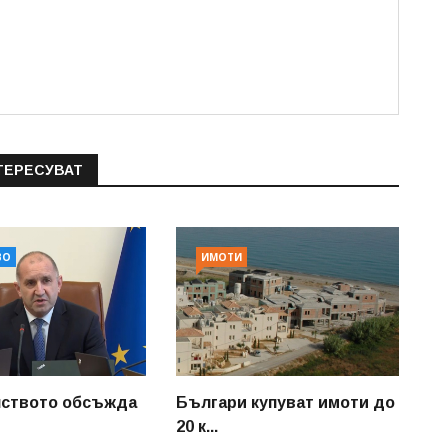
ТЕРЕСУВАТ
ВО
ИМОТИ
лството обсъжда
Българи купуват имоти до
20 к...