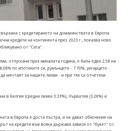
свързана с кредитирането на домакинствата в Европа.
ечни кредити на континента през 2023 г., показва ново
бликувано от "Сега".
ми, отпускани през миналата година, е била едва 2.58 на
8.08% по ипотеките си, румънците - 7.70%, унгарците -
 да мечтаят за нашите лихви - и при тях са отчетени
а в Белгия (средна лихва 3.33%), Хърватия (3.26%) и
ната в Европа е доста пъстра, и не дават обяснение на
рът на кредити във всяка държава зависи от "букет" от