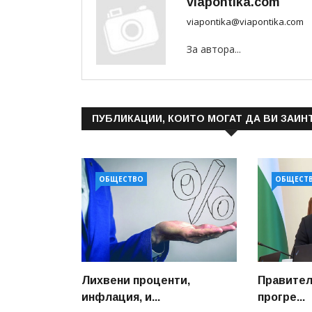
viapontika.com
viapontika@viapontika.com
За автора...
ПУБЛИКАЦИИ, КОИТО МОГАТ ДА ВИ ЗАИН
ОБЩЕСТВО
ОБЩЕСТ
Лихвени проценти,
Правите
инфлация, и...
прогре...