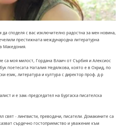
м да споделя с вас изключително радостна за мен новина,
спечелили престижната международна литературна
на Македония.
е са моя милост, Гордана Влаич от Сърбия и Алексиос
бук поетесата Наталия Недялкова, която е в Охрид, по
и език, литература и култура с директор проф. д-р
лист и е зам.-председател на Бургаска писателска
ял свят - лингвисти, преводачи, писатели. Домакините са
казват сърдечно гостоприемство и уважение към