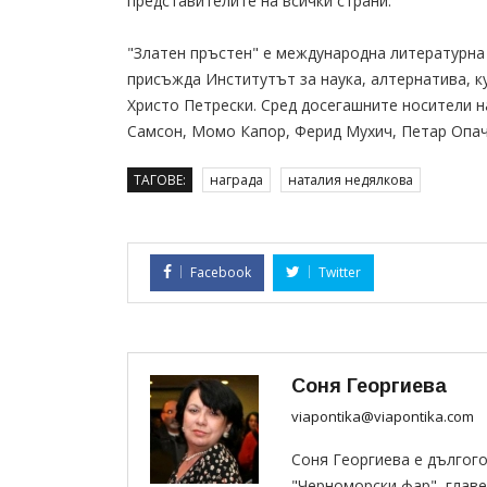
представителите на всички страни.
"Златен пръстен" е международна литературна 
присъжда Институтът за наука, алтернатива, к
Христо Петрески. Сред досегашните носители н
Самсон, Момо Капор, Ферид Мухич, Петар Опачи
ТАГОВЕ:
награда
наталия недялкова
Facebook
Twitter
Соня Георгиева
viapontika@viapontika.com
Соня Георгиева е дългог
"Черноморски фар", главе