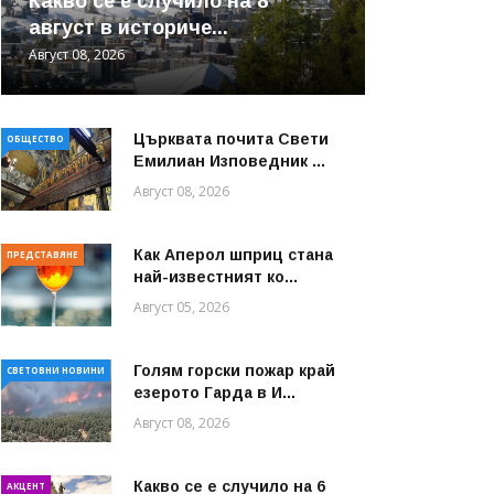
Какво се е случило на 8
август в историче...
Август 08, 2026
Църквата почита Свeти
ОБЩЕСТВО
Емилиан Изповедник ...
Август 08, 2026
Как Аперол шприц стана
ПРЕДСТАВЯНЕ
най-известният ко...
Август 05, 2026
Голям горски пожар край
СВЕТОВНИ НОВИНИ
езерото Гарда в И...
Август 08, 2026
Какво се е случило на 6
АКЦЕНТ