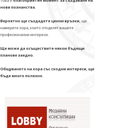
Това е
благоприятен момент за създаване на
нови познанства.
Вероятно ще създадете ценни връзки,
ще
намерите хора, които споделят вашите
професионални интереси.
Ще може да осъществите някои бъдещи
планове заедно.
Общуването на хора със сходни интереси, ще
бъде много полезно.