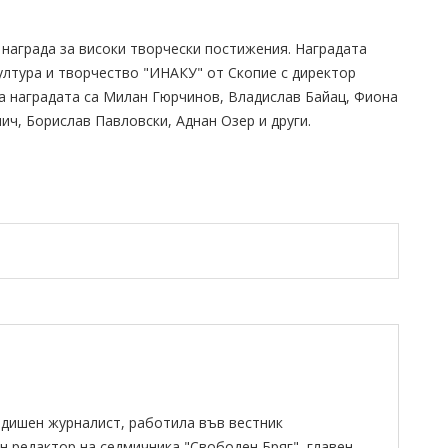
награда за високи творчески постижения. Наградата
ултура и творчество "ИНАКУ" от Скопие с директор
а наградата са Милан Гюрчинов, Владислав Байац, Фиона
ч, Борислав Павловски, Аднан Озер и други.
одишен журналист, работила във вестник
н редактор на седмичника "Свободен Бряг", главен