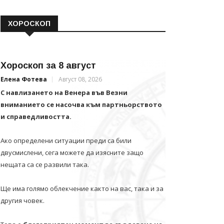
ХОРОСКОП
Хороскоп за 8 август
Елена Фотева
Август 08, 2026
С навлизането на Венера във Везни
вниманието се насочва към партньорството
и справедливостта.
Ако определени ситуации преди са били
двусмислени, сега можете да изясните защо
нещата са се развили така.
Ще има голямо облекчение както на вас, така и за
другия човек.