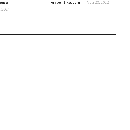
иева
viapontika.com
Май 20, 2022
, 2024