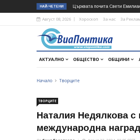
Църквата почита Свeти Емилиа
НАЙ-ЧЕТЕНИ
Август 08, 2026
Хороскоп
За нас
За Рекла
АКТУАЛНО
ОБЩЕСТВО
ОБЩИНИ
Начало
Творците
ТВОРЦИТЕ
Наталия Недялкова с
международна награ