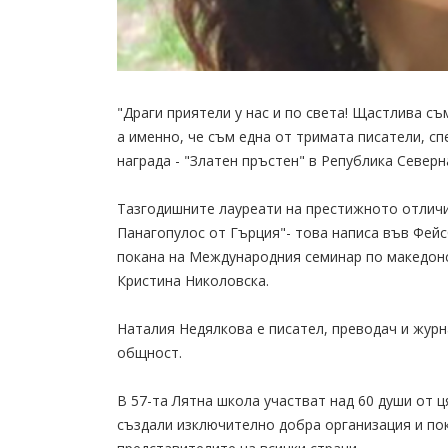
"Драги приятели у нас и по света! Щастлива съ
а именно, че съм една от тримата писатели, 
награда - "Златен пръстен" в Република Север
Тазгодишните лауреати на престижното отличи
Панагопулос от Гърция"- това написа във Фейс
покана на Международния семинар по македонск
Кристина Николовска.
Наталия Недялкова е писател, преводач и журна
общност.
В 57-та Лятна школа участват над 60 души от ц
създали изключително добра организация и по