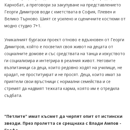
Карнобат, а преговори за закупуване на представлението
Георги Димитров води с кметствата в София, Плевен и
Велико Търново. Шият се усилено и сценичните костюми от
модно студио 7+1.
Уникалният бургаски проект отново е вдъхновен от Георги
Димитров, който е посветил своя живот на децата от
социалните домове и със средствата на танца и изкуството
ги социализира и интегрира в реалния живот. Неговите
възпитаници са деца, които редовно ходят на училище, не
крадат, не проституират и не просят. Деца, които имат за
приятели свои връстници с нормални семейства и се
стремят да надвият тежката карма, която им е отредила
съдбата.
"Петлите" имат късмет да черпят опит от истински
звезди. През пролетта се срещнаха с Влади Ампов -