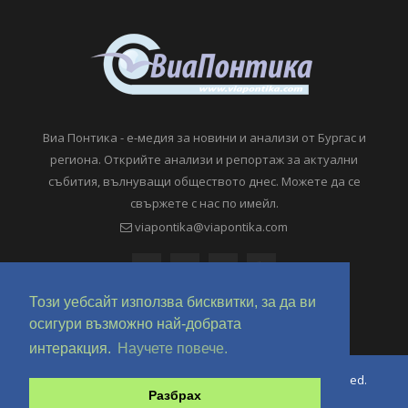
Виа Понтика - е-медия за новини и анализи от Бургас и
региона. Открийте анализи и репортаж за актуални
събития, вълнуващи обществото днес. Можете да се
свържете с нас по имейл.
viapontika@viapontika.com
Този уебсайт използва бисквитки, за да ви
осигури възможно най-добрата
интеракция.
Научете повече.
Copyright © 2018-2024 ViaPontika.com. All Rights Reserved.
Разбрах
Development @ OverHertz Ltd
Ω