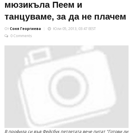
мюзикъла Пеем и
танцуваме, за да не плачем
От
Соня Георгиева
Юли 05, 2013, 03:47 EEST
0 Comments
В профила си във Фейсбук петлетата вече питат "Готови ли