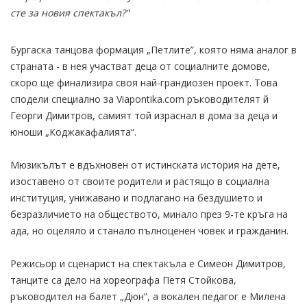
сте за новия спектакъл?"
Бургаска танцова формация „Петлите”, която няма аналог в
страната - в нея участват деца от социалните домове,
скоро ще финализира своя най-грандиозен проект. Това
сподели специално за Viapontika.com ръководителят й
Георги Димитров, самият той израснал в дома за деца и
юноши „Коджакафалията”.
Мюзикълът е вдъхновен от истинската история на дете,
изоставено от своите родители и растящо в социална
институция, унижавано и подлагано на бездушието и
безразличието на обществото, минало през 9-те кръга на
ада, но оцеляло и станало пълноценен човек и гражданин.
Режисьор и сценарист на спектакъла е Симеон Димитров,
танците са дело на хореографа Петя Стойкова,
ръководител на балет „Дюн”, а вокален педагог е Милена