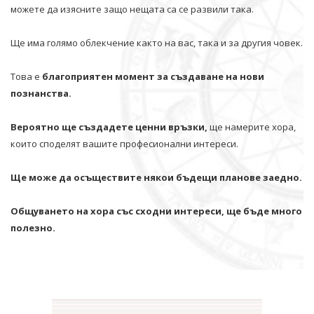
можете да изясните защо нещата са се развили така.
Ще има голямо облекчение както на вас, така и за другия човек.
Това е
благоприятен момент за създаване на нови
познанства.
Вероятно ще създадете ценни връзки,
ще намерите хора,
които споделят вашите професионални интереси.
Ще може да осъществите някои бъдещи планове заедно.
Общуването на хора със сходни интереси, ще бъде много
полезно.