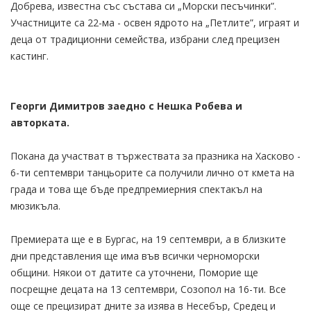
Добрева, известна със състава си „Морски песъчинки”.
Участниците са 22-ма - освен ядрото на „Петлите”, играят и
деца от традиционни семейства, избрани след прецизен
кастинг.
Георги Димитров заедно с Нешка Робева и
авторката.
Покана да участват в тържествата за празника на Хасково -
6-ти септември танцьорите са получили лично от кмета на
града и това ще бъде предпремиерния спектакъл на
мюзикъла.
Премиерата ще е в Бургас, на 19 септември, а в близките
дни представления ще има във всички черноморски
общини. Някои от датите са уточнени, Поморие ще
посрещне децата на 13 септември, Созопол на 16-ти. Все
още се прецизират дните за изява в Несебър, Средец и