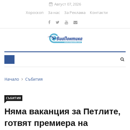
Август 07, 2026
Хороскоп
За нас
За Реклама
Контакти
Начало
Събития
СЪБИТИЯ
Няма ваканция за Петлите,
готвят премиера на