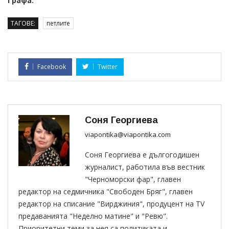
Графа.
ТАГОВЕ:
петлите
Facebook
Twitter
Соня Георгиева
viapontika@viapontika.com
Соня Георгиева е дългогодишен
журналист, работила във вестник
"Черноморски фар", главен
редактор на седмичника "Свободен Бряг", главен
редактор на списание "Вирджиния", продуцент на TV
предаванията "Неделно матине" и "Ревю".
Приоритетни теми за нея са политиката и