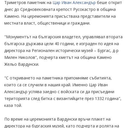
Триметров паметник на
Цар Иван Александър
беше открит
днес до Средновековната крепост Русокастро в община
Камено. На церемонията присъстваха представители на
местната власт, общественици и граждани.
"Монументът на българския владетел, управлявал втората
българска държава цели 40 години, е изграден по идея на
директора на Регионален исторически музей – Бургас, д-р
Милен Николов", подчерта кметът на община Камено
Жельо Вардунски.
"С откриването на паметника припомняме събитията,
които са се случили в нашия край. Именно Цар Иван
Александър успява заедно с войската си да присъедини
територията след битка с византийците през 1332 година",
каза той.
По време на церемонията Вардунски връчи плакет на
директора на бургаския музей, като подчерта и ролята на