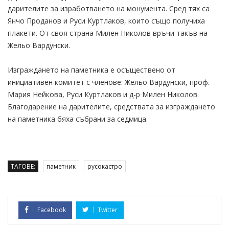
дарителите за изработването на монумента. Сред тях са
Янчо Проданов и Руси Куртлаков, които също получиха
плакети. От своя страна Милен Николов връчи такъв на
Жельо Вардунски.
Изграждането на паметника е осъществено от
инициативен комитет с членове: Жельо Вардунски, проф.
Мария Нейкова, Руси Куртлаков и д-р Милен Николов.
Благодарение на дарителите, средствата за изграждането
на паметника бяха събрани за седмица.
ТАГОВЕ:
паметник
русокастро
Facebook
Twitter