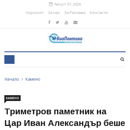
Август 07, 2026
Хороскоп
За нас
За Реклама
Контакти
Начало
Камено
КАМЕНО
Триметров паметник на
Цар Иван Александър беше