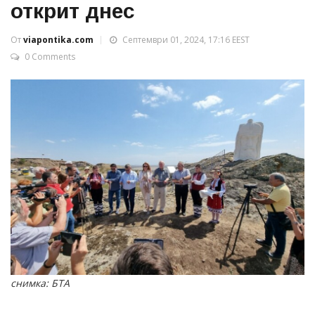
открит днес
От
viapontika.com
Септември 01, 2024, 17:16 EEST
0 Comments
снимка: БТА