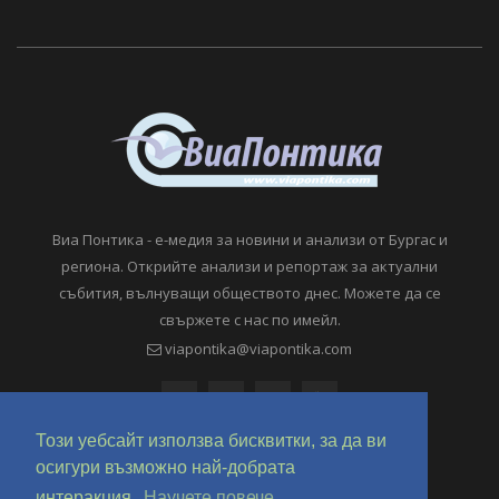
Виа Понтика - е-медия за новини и анализи от Бургас и
региона. Открийте анализи и репортаж за актуални
събития, вълнуващи обществото днес. Можете да се
свържете с нас по имейл.
viapontika@viapontika.com
Този уебсайт използва бисквитки, за да ви
осигури възможно най-добрата
интеракция.
Научете повече.