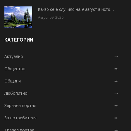
Какво се е случило на 9 август в исто...
Август 09, 2026
КАТЕГОРИИ
Актуално
⇒
Общество
⇒
Общини
⇒
Любопитно
⇒
Здравен портал
⇒
За потребителя
⇒
Травел портал
⇒