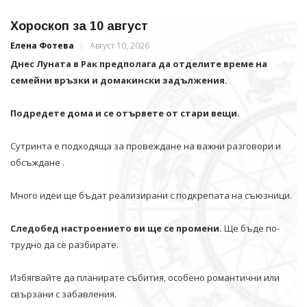
Хороскоп за 10 август
Елена Фотева
Август 10, 2026
Днес Луната в Рак предполага да отделите време на
семейни връзки и домакински задължения.
Подредете дома и се отървете от стари вещи.
Сутринта е подходяща за провеждане на важни разговори и
обсъждане .
Много идеи ще бъдат реализирани с подкрепата на съюзници.
Следобед настроението ви ще се промени.
Ще бъде по-
трудно да се разбирате.
Избягвайте да планирате събития, особено романтични или
свързани с забавления.