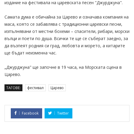
издание на фестивала на царевската песен "Джурджуна".
Самата дума е обичайна за Царево и означава компания на
маса, която се забавлява с традиционни царевски песни,
изпълнявани от местни бохеми – спасители, рибари, морски
вълци и поети по душа. Всички те ще се съберат заедно, за
да възпеят родния си град, любовта и морето, а китарите
ще бъдат неизменна час.
„Джурджуна" ще започне в 19 часа, на Морската сцена в
Царево.
ТАГОВЕ:
фестивал
Царево
Facebook
Twitter