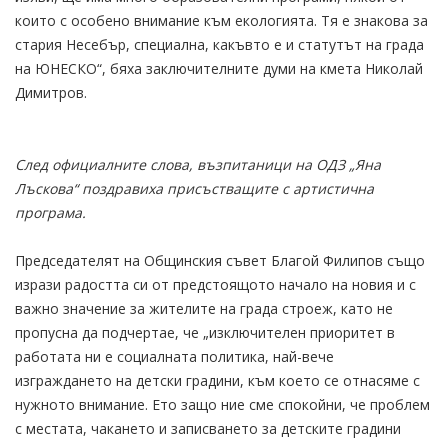
които с особено внимание към екологията. Тя е знакова за
стария Несебър, специална, какъвто е и статутът на града
на ЮНЕСКО“, бяха заключителните думи на кмета Николай
Димитров.
След официалните слова, възпитаници на ОДЗ „Яна
Лъскова“ поздравиха присъстващите с артистична
програма.
Председателят на Общинския съвет Благой Филипов също
изрази радостта си от предстоящото начало на новия и с
важно значение за жителите на града строеж, като не
пропусна да подчертае, че „изключителен приоритет в
работата ни е социалната политика, най-вече
изграждането на детски градини, към което се отнасяме с
нужното внимание. Ето защо ние сме спокойни, че проблем
с местата, чакането и записването за детските градини