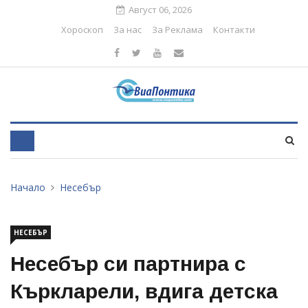
Август 06, 2026
Хороскоп
За нас
За Реклама
Контакти
Начало
Несебър
НЕСЕБЪР
Несебър си партнира с
Къркларели, вдига детска