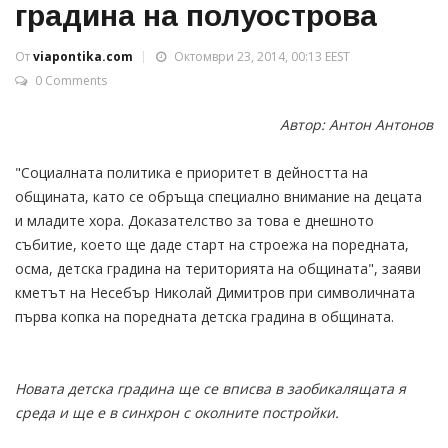
градина на полуострова
От
viapontika.com
Октомври 23, 2014, 00:13 EEST
0 Comments
Автор: Антон Антонов
"Социалната политика е приоритет в дейността на
общината, като се обръща специално внимание на децата
и младите хора. Доказателство за това е днешното
събитие, което ще даде старт на строежа на поредната,
осма, детска градина на територията на общината", заяви
кметът на Несебър Николай Димитров при символичната
първа копка на поредната детска градина в общината.
Новата детска градина ще се вписва в заобикалящата я
среда и ще е в синхрон с околните постройки.