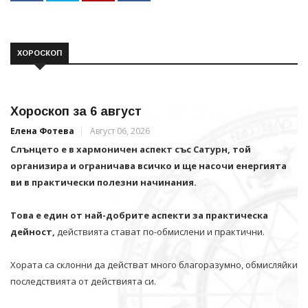
ХОРОСКОП
Хороскоп за 6 август
Елена Фотева
Август 06, 2026
Слънцето е в хармоничен аспект със Сатурн, той
организира и ограничава всичко и щe насочи енергията
ви в практически полезни начинания.
Това е един от най-добрите аспекти за практическа
дейност,
действията стават по-обмислени и практични.
Хората са склонни да действат много благоразумно, обмисляйки
последствията от действията си.