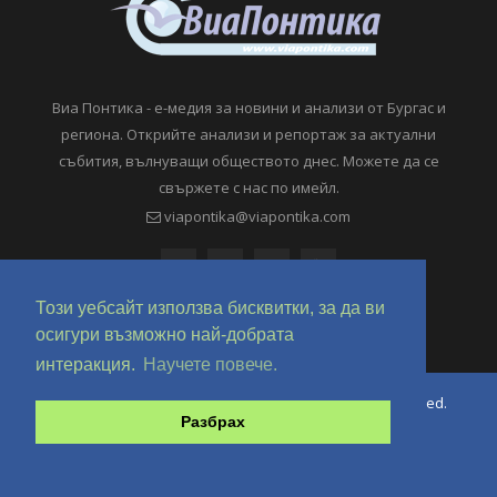
Виа Понтика - е-медия за новини и анализи от Бургас и
региона. Открийте анализи и репортаж за актуални
събития, вълнуващи обществото днес. Можете да се
свържете с нас по имейл.
viapontika@viapontika.com
Този уебсайт използва бисквитки, за да ви
осигури възможно най-добрата
интеракция.
Научете повече.
Copyright © 2018-2024 ViaPontika.com. All Rights Reserved.
Разбрах
Development @ OverHertz Ltd
Ω
За нас
За Реклама
Контакти