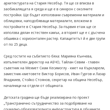
архитектурата на Стария Несебър. Тя ще се вписва в
заобикалящата я среда и ще е в синхрон с околните
постройки. Ще бъдат използвани съвременни материали и
облицовки, наподобяващи материалите, вложени в
постройките в Стария Несебър. За първия етаж ще се
използва дялан естествен камък, а вторият ще е с дъсчена
обшивка с хоризонтален растер. Капацитетът й е две групи
от по 25 деца.
Сред гостите на събитието бяха: Марияна Кънчева,
изпълнителен директор на АБЧО, Тайлан Севим - главен
съветник на Мехмет Сиам Кесимоглу - кмет на Къркларели,
заместник-кметовете Виктор Борисов, Иван Гургов и Лазар
Япаджиев, Стойко Стоянов, секретар на община Несебър,
началници на отдели от общината.
Детската градина ще бъде реализирана по проект
„Трансгранично сътрудничество за подобряване на
социално-образователната инфраструктура в общините