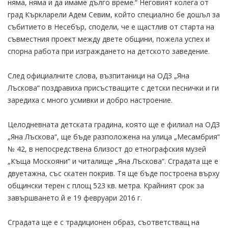
няма, няма и да имаме дълго време.“ Неговият колега от
град Къркларели Адем Севим, който специално бе дошъл за
събитието в Несебър, сподели, че е щастлив от старта на
съвместния проект между двете общини, пожела успех и
спорна работа при изграждането на детското заведение.
След официалните слова, възпитаници на ОДЗ „Яна
Лъскова“ поздравиха присъстващите с детски песнички и ги
заредиха с много усмивки и добро настроение.
Целодневната детската градина, която ще е филиал на ОДЗ
„Яна Лъскова“, ще бъде разположена на улица „Месамбрия“
№ 42, в непосредствена близост до етнографския музей
„Къща Москояни“ и читалище „Яна Лъскова“. Сградата ще е
двуетажна, със скатен покрив. Тя ще бъде построена върху
общински терен с площ 523 кв. метра. Крайният срок за
завършването й е 19 февруари 2016 г.
Сградата ще е с традиционен образ, съответстващ на