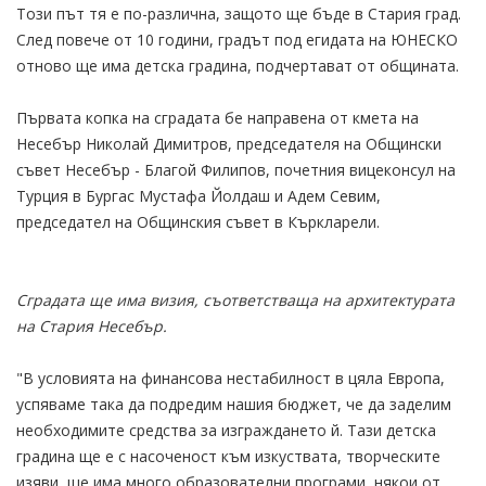
Този път тя е по-различна, защото ще бъде в Стария град.
След повече от 10 години, градът под егидата на ЮНЕСКО
отново ще има детска градина, подчертават от общината.
Първата копка на сградата бе направена от кмета на
Несебър Николай Димитров, председателя на Общински
съвет Несебър - Благой Филипов, почетния вицеконсул на
Турция в Бургас Мустафа Йолдаш и Адем Севим,
председател на Общинския съвет в Къркларели.
Сградата ще има визия, съответстваща на архитектурата
на Стария Несебър.
"В условията на финансова нестабилност в цяла Европа,
успяваме така да подредим нашия бюджет, че да заделим
необходимите средства за изграждането й. Тази детска
градина ще е с насоченост към изкуствата, творческите
изяви, ще има много образователни програми, някои от