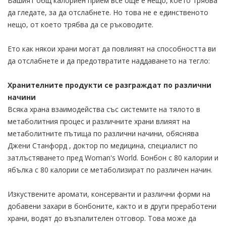
Вашият общ калориен прием все още е нещо, което трябва
да гледате, за да отслабнете. Но това не е единственото
нещо, от което трябва да се ръководите.
Ето как някои храни могат да повлияят на способността ви
да отслабнете и да предотвратите наддаването на тегло:
Хранителните продукти се разграждат по различни
начини
Всяка храна взаимодейства със системите на тялото в
метаболитния процес и различните храни влияят на
метаболитните пътища по различни начини, обяснява
Джени Станфорд , доктор по медицина, специалист по
затлъстяването пред Woman's World. Бонбон с 80 калории и
ябълка с 80 калории се метаболизират по различен начин.
Изкуствените аромати, консерванти и различни форми на
добавени захари в бонбоните, както и в други преработени
храни, водят до възпалителен отговор. Това може да