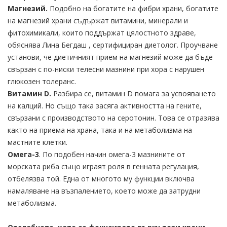
Магнезий.
Подобно на богатите на фибри храни, богатите
на магнезий храни съдържат витамини, минерали и
фитохимикали, които поддържат цялостното здраве,
обяснява Лина Бегдаш , сертифициран диетолог. Проучване
установи, че диетичният прием на магнезий може да бъде
свързан с по-ниски телесни мазнини при хора с нарушен
глюкозен толеранс.
Витамин D.
Разбира се, витамин D помага за усвояването
на калций. Но също така засяга активността на гените,
свързани с производството на серотонин. Това се отразява
както на приема на храна, така и на метаболизма на
мастните клетки.
Омега-3
. По подобен начин омега-3 мазнините от
морската риба също играят роля в генната регулация,
отбелязва той. Една от многото му функции включва
намаляване на възпалението, което може да затрудни
метаболизма.