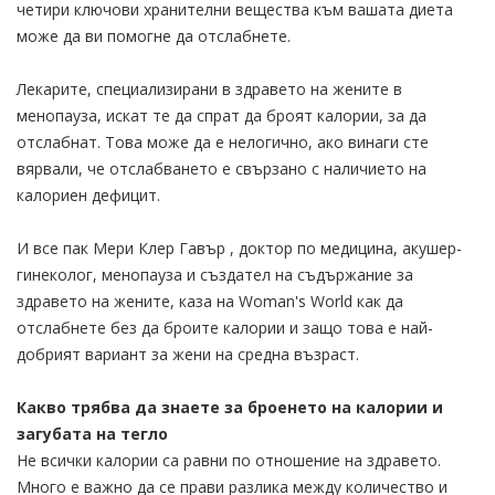
четири ключови хранителни вещества към вашата диета
може да ви помогне да отслабнете.
Лекарите, специализирани в здравето на жените в
менопауза, искат те да спрат да броят калории, за да
отслабнат. Това може да е нелогично, ако винаги сте
вярвали, че отслабването е свързано с наличието на
калориен дефицит.
И все пак Мери Клер Гавър , доктор по медицина, акушер-
гинеколог, менопауза и създател на съдържание за
здравето на жените, каза на Woman's World как да
отслабнете без да броите калории и защо това е най-
добрият вариант за жени на средна възраст.
Какво трябва да знаете за броенето на калории и
загубата на тегло
Не всички калории са равни по отношение на здравето.
Много е важно да се прави разлика между количество и