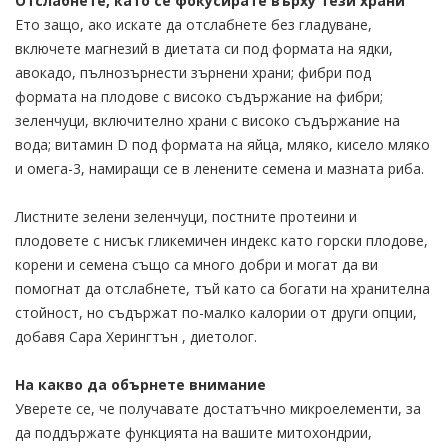
Отслабнете, като се фокусирате върху тези храни
Ето защо, ако искате да отслабнете без гладуване,
включете магнезий в диетата си под формата на ядки,
авокадо, пълнозърнести зърнени храни; фибри под
формата на плодове с високо съдържание на фибри;
зеленчуци, включително храни с високо съдържание на
вода; витамин D под формата на яйца, мляко, кисело мляко
и омега-3, намиращи се в ленените семена и мазната риба.
Листните зелени зеленчуци, постните протеини и
плодовете с нисък гликемичен индекс като горски плодове,
корени и семена също са много добри и могат да ви
помогнат да отслабнете, тъй като са богати на хранителна
стойност, но съдържат по-малко калории от други опции,
добавя Сара Херингтън , диетолог.
На какво да обърнете внимание
Уверете се, че получавате достатъчно микроелементи, за
да поддържате функцията на вашите митохондрии,