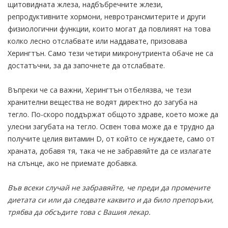
щитовидната жлеза, надбъбречните жлези,
репродуктивните хормони, невротрансмитерите и други
физиологични функции, които могат да повлияят на това
колко лесно отслабвате или наддавате, призовава
Херингтън. Само тези четири микронутриента обаче не са
достатъчни, за да започнете да отслабвате.
Въпреки че са важни, Херингтън отбелязва, че тези
хранителни вещества не водят директно до загуба на
тегло. По-скоро поддържат общото здраве, което може да
улесни загубата на тегло. Освен това може да е трудно да
получите целия витамин D, от който се нуждаете, само от
храната, добавя тя, така че не забравяйте да се излагате
на слънце, ако не приемате добавка.
Във всеки случай не забравяйте, че преди да промените
диетата си или да следвате каквито и да било препоръки,
трябва да обсъдите това с Вашия лекар.