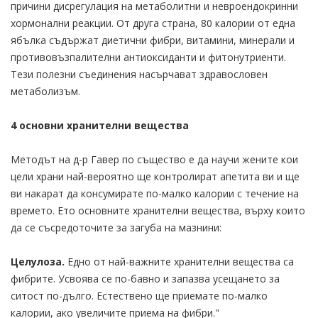
причини дисрегулация на метаболитни и невроендокринни
хормонални реакции. От друга страна, 80 калории от една
ябълка съдържат диетични фибри, витамини, минерали и
противовъзпалителни антиоксиданти и фитонутриенти.
Тези полезни съединения насърчават здравословен
метаболизъм.
4 основни хранителни вещества
Методът на д-р Гавер по същество е да научи жените кои
цели храни най-вероятно ще контролират апетита ви и ще
ви накарат да консумирате по-малко калории с течение на
времето. Ето основните хранителни вещества, върху които
да се съсредоточите за загуба на мазнини:
Целулоза.
Едно от най-важните хранителни вещества са
фибрите. Усвоява се по-бавно и запазва усещането за
ситост по-дълго. Естествено ще приемате по-малко
калории, ако увеличите приема на фибри."