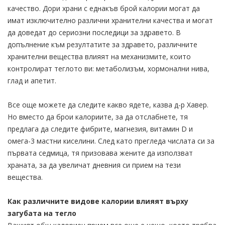
качество. Дори храни с еднакъв брой калории могат да
имат изключително различни хранителни качества и могат
да доведат до сериозни последици за здравето. В
допълнение към резултатите за здравето, различните
хранителни вещества влияят на механизмите, които
контролират теглото ви: метаболизъм, хормонални нива,
глад и апетит.
Все още можете да следите какво ядете, казва д-р Хавер.
Но вместо да брои калориите, за да отслабнете, тя
предлага да следите фибрите, магнезия, витамин D и
омега-3 мастни киселини. След като прегледа числата си за
първата седмица, тя призовава жените да използват
храната, за да увеличат дневния си прием на тези
вещества.
Как различните видове калории влияят върху
загубата на тегло