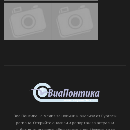
Виа Понтика - е-медия за новини и анализи от Бургас и
региона. Открийте анализи и репортаж за актуални
събития, вълнуващи обществото днес. Можете да се