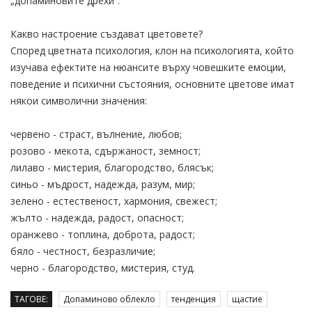
„допаминовите дрехи“.
Какво настроение създават цветовете?
Според цветната психология, клон на психологията, който
изучава ефектите на нюансите върху човешките емоции,
поведение и психични състояния, основните цветове имат
някои символични значения:
червено - страст, вълнение, любов;
розово - мекота, сдържаност, земност;
лилаво - мистерия, благородство, блясък;
синьо - мъдрост, надежда, разум, мир;
зелено - естественост, хармония, свежест;
жълто - надежда, радост, опасност;
оранжево - топлина, доброта, радост;
бяло - честност, безразличие;
черно - благородство, мистерия, студ.
ТАГОВЕ:
Допаминово облекло
тенденция
щастие