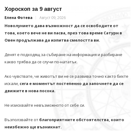
Хороскоп за 9 август
Елена Фотева
Август 09, 2026
Новолунието дава възможност да се освободите от
това, което вече не ви пасва, през това време Сатурн в
Овен продължава да изпитва смелостта ви.
Денят е подходящ за събиране на информация и разбиране
какво трябва да се случи по-нататък.
Ако чувствате, че животът ви не се развива точно както бихте
искали,
сега е моментът постепенно да започнете да се
движите в нова посока.
Не изисквайте невъзможното от себе си.
Възползвайте от
благоприятните обстоятелства, които
неизбежно ще възникнат.