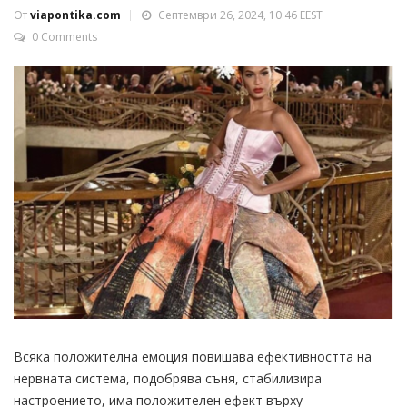
От
viapontika.com
Септември 26, 2024, 10:46 EEST
0 Comments
Всяка положителна емоция повишава ефективността на
нервната система, подобрява съня, стабилизира
настроението, има положителен ефект върху