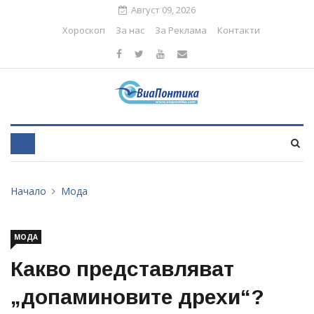
Август 09, 2026
Хороскоп
За нас
За Реклама
Контакти
Начало
Мода
МОДА
Какво представляват
„допаминовите дрехи“?