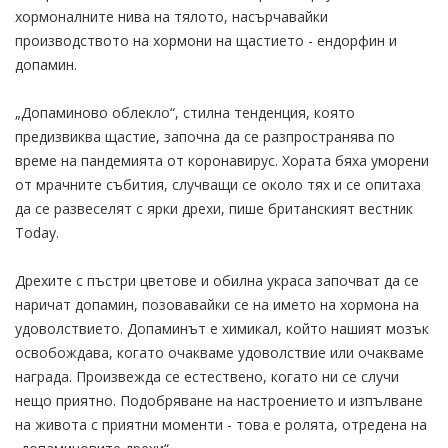
хормоналните нива на тялото, насърчавайки
производството на хормони на щастието - ендорфин и
допамин.
„Допаминово облекло“, стилна тенденция, която
предизвиква щастие, започна да се разпространява по
време на пандемията от коронавирус. Хората бяха уморени
от мрачните събития, случващи се около тях и се опитаха
да се развеселят с ярки дрехи, пише британският вестник
Today.
Дрехите с пъстри цветове и обилна украса започват да се
наричат ​​допамин, позовавайки се на името на хормона на
удоволствието. Допаминът е химикал, който нашият мозък
освобождава, когато очакваме удоволствие или очакваме
награда. Произвежда се естествено, когато ни се случи
нещо приятно. Подобряване на настроението и изпълване
на живота с приятни моменти - това е ролята, отредена на