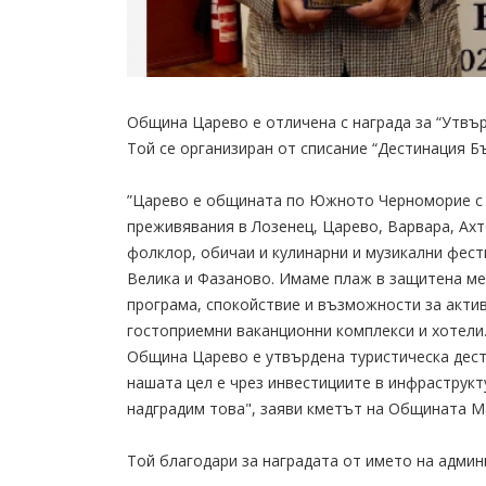
Община Царево е отличена с награда за “Утвър
Той се организиран от списание “Дестинация Бъ
”Царево е общината по Южното Черноморие с н
преживявания в Лозенец, Царево, Варвара, Ах
фолклор, обичаи и кулинарни и музикални фест
Велика и Фазаново. Имаме плаж в защитена ме
програма, спокойствие и възможности за актив
гостоприемни ваканционни комплекси и хотели
Община Царево е утвърдена туристическа дест
нашата цел е чрез инвестициите в инфраструкту
надградим това", заяви кметът на Общината М
Той благодари за наградата от името на админ