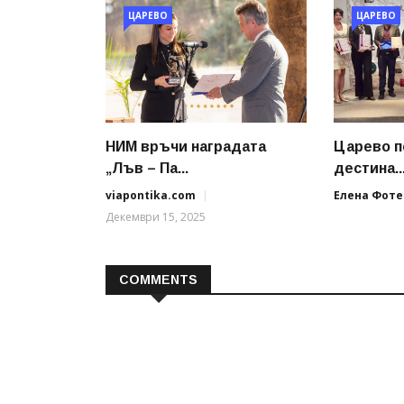
ЦАРЕВО
ЦАРЕВО
НИМ връчи наградата
Царево п
„Лъв – Па...
дестина..
viapontika.com
Елена Фоте
Декември 15, 2025
COMMENTS