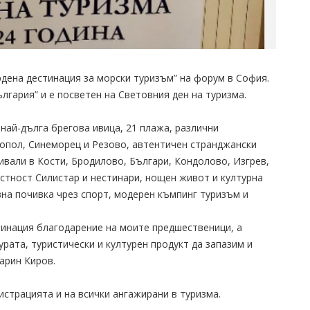
дена дестинация за морски туризъм” на форум в София.
лгария” и е посветен на Световния ден на туризма.
ай-дълга брегова ивица, 21 плажа, различни
топол, Синеморец и Резово, автентичен странджански
ивали в Кости, Бродилово, Българи, Кондолово, Изгрев,
стност Силистар и нестинари, нощен живот и културна
на почивка чрез спорт, модерен къмпинг туризъм и
.
инация благодарение на моите предшественици, а
рата, туристически и културен продукт да запазим и
арин Киров.
истрацията и на всички ангажирани в туризма.