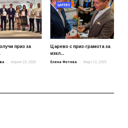
ЦАРЕВО
олучи приз за
Царево с приз-грамота за
.
изкл...
ва
Април 23, 2025
Елена Фотева
Март 12, 2025