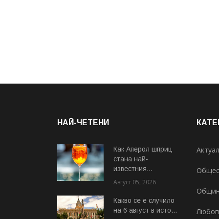
НАЙ-ЧЕТЕНИ
КАТЕ
Как Аперол шприц
Актуа
стана най-
известния...
Общес
Август 05, 2026
Общи
Какво се е случило
на 6 август в исто...
Любоп