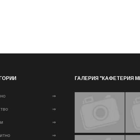
ГОРИИ
ГАЛЕРИЯ "КАФЕТЕРИЯ 
лно
⇒
тво
⇒
ни
⇒
итно
⇒