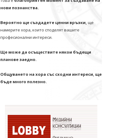
Това е
благоприятен момент за създаване на
нови познанства.
Вероятно ще създадете ценни връзки,
ще
намерите хора, които споделят вашите
професионални интереси.
Ще може да осъществите някои бъдещи
планове заедно.
Общуването на хора със сходни интереси, ще
бъде много полезно.