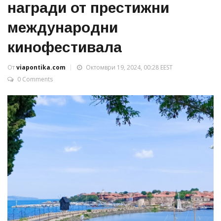
награди от престижни
международни
кинофестивала
От
viapontika.com
Октомври 19, 2024, 00:28 EEST
0 Comments