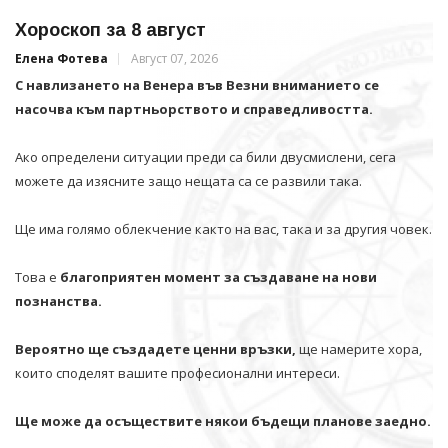
Хороскоп за 8 август
Елена Фотева
Август 07, 2026
С навлизането на Венера във Везни вниманието се
насочва към партньорството и справедливостта.
Ако определени ситуации преди са били двусмислени, сега
можете да изясните защо нещата са се развили така.
Ще има голямо облекчение както на вас, така и за другия човек.
Това е
благоприятен момент за създаване на нови
познанства.
Вероятно ще създадете ценни връзки,
ще намерите хора,
които споделят вашите професионални интереси.
Ще може да осъществите някои бъдещи планове заедно.