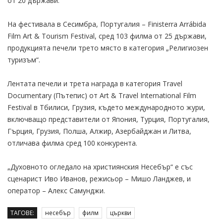
от 20 държави.
На фестивала в Сесимбра, Португалия – Finisterra Arrábida
Film Art & Tourism Festival, сред 103 филма от 25 държави,
продукцията печели трето място в категория „Религиозен
туризъм“.
Лентата печели и трета награда в категория Travel
Documentary (Пътепис) от Art & Travel International Film
Festival в Тбилиси, Грузия, където международното жури,
включващо представители от Япония, Турция, Португалия,
Гърция, Грузия, Полша, Алжир, Азербайджан и Литва,
отличава филма сред 100 конкурента.
„Духовното огледало на християнския Несебър“ e със
сценарист Иво Иванов, режисьор – Мишо Ланджев, и
оператор – Алекс Самунджи.
ТАГОВЕ:
несебър
филм
църкви