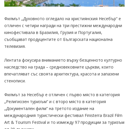
Филмът „Духовното огледало на християнския Несебър“ е
отличен с четири награди на три престижни международни
кинофестивала в Бразилия, Грузия и Португалия,
съобщават продуцентите от Българската национална
телевизия.
Лентата фокусира вниманието върху безценното културно
наследство на града – средновековните църкви, които
впечатляват със своята архитектура, красота и запазени
стенописи.
Филмът за Несебър е отличен с първо място в категория
„Религиозен туризъм“ и с второ място в категория
„Документален филм“ на третото издание на
международния туристически фестивал Finisterra Brazil Film
Art & Tourism Festival и то измежду 97 продукции за туризъм