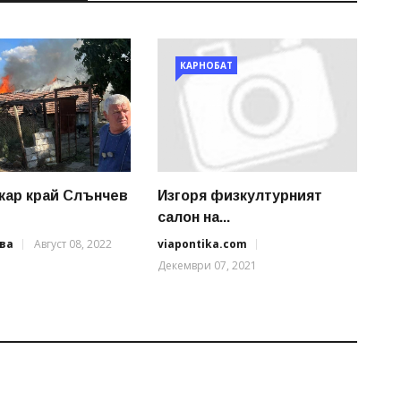
КАРНОБАТ
жар край Слънчев
Изгоря физкултурният
салон на...
ва
Август 08, 2022
viapontika.com
Декември 07, 2021