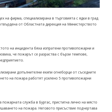
цех на фирма, специализирана в търговията с ядки в град
отвърдена от Областната дирекция на Министерството
ястото на инцидента бяха изпратени противопожарни и
новиха, че пожарът се разраства с бързи темпове,
редприятието.
илизирани допълнителни екипи огнеборци от съседните
ването на пожара работят усилено 5 противопожарни
 пожарната служба в Бургас, пристигна лично на място
тушаването на пожара. Неговото присъствие подчертава