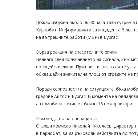
Пожар избухна около 06:00 часа тази сутрин в 
Карнобат. Информацията за инцидента беше п
на вътрешните работи (МВР) в Бургас.
Бърза реакция на спасителните екипи
Веднага след получаването на сигнала, към м
полицейски екипи. При пристигането си те уста
обхващайки значителна площ от сградите на п
Поради сериозността на ситуацията, бяха моб
градове Айтос и Бургас. В момента на овладя
автомобила с екип от близо 15 пожарникари.
Ръководство на операцията
Старши комисар Николай Николаев, директор на
в Карнобат, за да ръководи действията по по