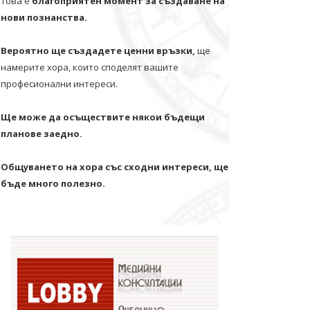
Това е
благоприятен момент за създаване на
нови познанства.
Вероятно ще създадете ценни връзки,
ще
намерите хора, които споделят вашите
професионални интереси.
Ще може да осъществите някои бъдещи
планове заедно.
Общуването на хора със сходни интереси, ще
бъде много полезно.