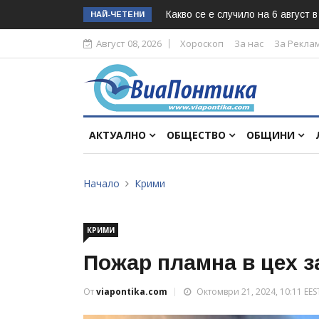
Какво се е случило на 6 август 
НАЙ-ЧЕТЕНИ
Август 08, 2026
Хороскоп
За нас
За Рекла
АКТУАЛНО
ОБЩЕСТВО
ОБЩИНИ
Начало
Крими
КРИМИ
Пожар пламна в цех з
От
viapontika.com
Октомври 21, 2024, 10:11 EES