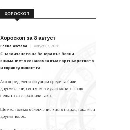
ХОРОСКОП
Хороскоп за 8 август
Елена Фотева
Август 07, 2026
С навлизането на Венера във Везни
вниманието се насочва към партньорството
и справедливостта.
Ако определени ситуации преди са били
двусмислени, сега можете да изясните защо
нещата са се развили така.
Ще има голямо облекчение както на вас, така и за
другия човек.