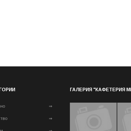
ГОРИИ
ГАЛЕРИЯ "КАФЕТЕРИЯ 
лно
⇒
тво
⇒
ни
⇒