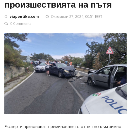
произшествията на пътя
От
viapontika.com
Октомври 27, 2024, 00:51 EEST
0 Comments
Експерти призовават преминаването от лятно към зимно