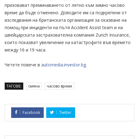
призовават преминаването от лятно към зимно часово
време да бъде отменено. Доводите им са подкрепени от
изследвания на британската организация за оказване на
помощ при инциденти на пътя Accident Assist team и на
швейцарската застрахователна компания Zurich Insurance,
които показват увеличение на катастрофите във времето
между 16 и 19 часа.
Четете повече в
automedia.investor.bg.
ТАГОВЕ:
смяна
часово време
Facebook
Twitter