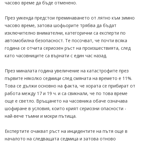
часово време да бъде отменено.
През уикенда предстои преминаването от лятно към зимно
часово време, затова шофьорите трябва да бъдат
изключително внимателни, категорични са експерти по
автомобилна безопасност. Те посочват, че почти всяка
година се отчита сериозен ръст на произшествията, след
като часовниците са върнати с един час назад.
През миналата година увеличение на катастрофите през
първите няколко седмици след смяната на времето е 11%.
Това се дължи основно на факта, че хората се прибират от
работа между 17 и 19 ч. и са свикнали, че по това време
още е светло. Връщането на часовника обаче означава
шофиране в условия, които крият сериозни опасности -
най-вече тъмни и мокри пътища.
Експертите очакват ръст на инцидентите на пътя още в
началото на следващата седмица и затова отново