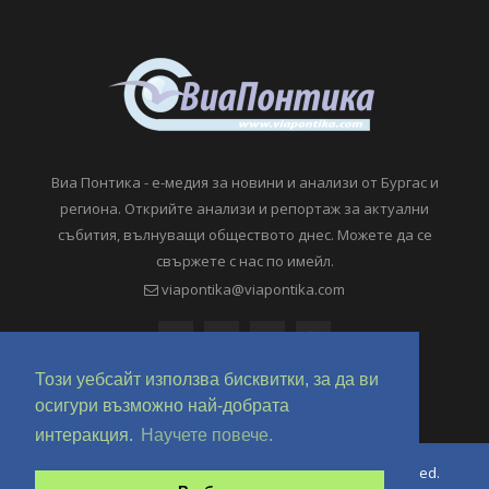
Виа Понтика - е-медия за новини и анализи от Бургас и
региона. Открийте анализи и репортаж за актуални
събития, вълнуващи обществото днес. Можете да се
свържете с нас по имейл.
viapontika@viapontika.com
Този уебсайт използва бисквитки, за да ви
осигури възможно най-добрата
интеракция.
Научете повече.
Copyright © 2018-2024 ViaPontika.com. All Rights Reserved.