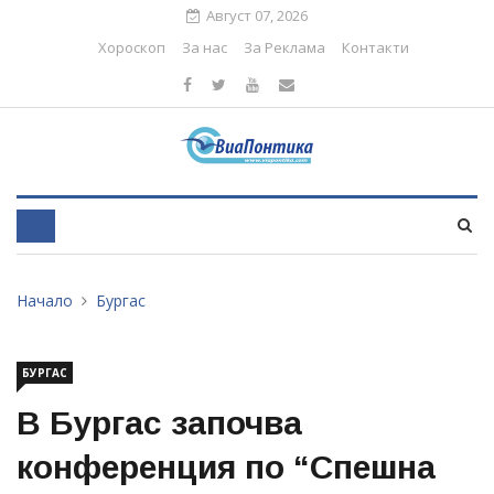
Август 07, 2026
Хороскоп
За нас
За Реклама
Контакти
Начало
Бургас
БУРГАС
В Бургас започва
конференция по “Спешна