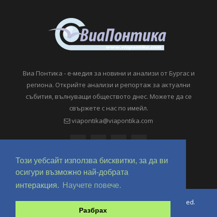
Виа Понтика - е-медия за новини и анализи от Бургас и
региона. Открийте анализи и репортаж за актуални
събития, вълнуващи обществото днес. Можете да се
свържете с нас по имейл.
viapontika@viapontika.com
Този уебсайт използва бисквитки, за да ви
осигури възможно най-добрата
интеракция.
Научете повече.
Copyright © 2018-2024 ViaPontika.com. All Rights Reserved.
Разбрах
Development @ OverHertz Ltd
Ω