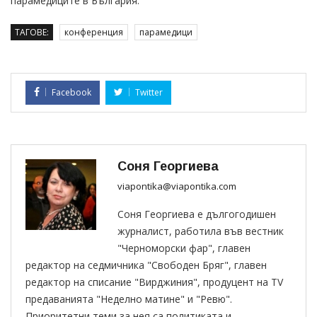
парамедиците в България.
ТАГОВЕ:
конференция
парамедици
Facebook
Twitter
Соня Георгиева
viapontika@viapontika.com
Соня Георгиева е дългогодишен
журналист, работила във вестник
"Черноморски фар", главен
редактор на седмичника "Свободен Бряг", главен
редактор на списание "Вирджиния", продуцент на TV
предаванията "Неделно матине" и "Ревю".
Приоритетни теми за нея са политиката и