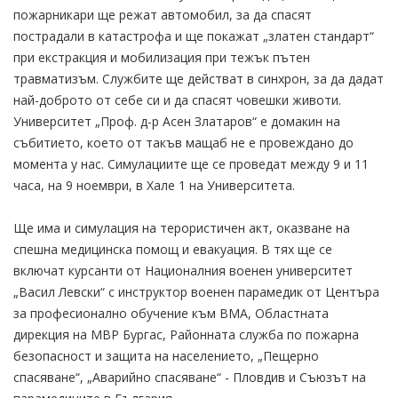
пожарникари ще режат автомобил, за да спасят
пострадали в катастрофа и ще покажат „златен стандарт“
при екстракция и мобилизация при тежък пътен
травматизъм. Службите ще действат в синхрон, за да дадат
най-доброто от себе си и да спасят човешки животи.
Университет „Проф. д-р Асен Златаров“ е домакин на
събитието, което от такъв мащаб не е провеждано до
момента у нас. Симулациите ще се проведат между 9 и 11
часа, на 9 ноември, в Хале 1 на Университета.
Ще има и симулация на терористичен акт, оказване на
спешна медицинска помощ и евакуация. В тях ще се
включат курсанти от Националния военен университет
„Васил Левски“ с инструктор военен парамедик от Центъра
за професионално обучение към ВМА, Областната
дирекция на МВР Бургас, Районната служба по пожарна
безопасност и защита на населението, „Пещерно
спасяване“, „Аварийно спасяване“ - Пловдив и Съюзът на