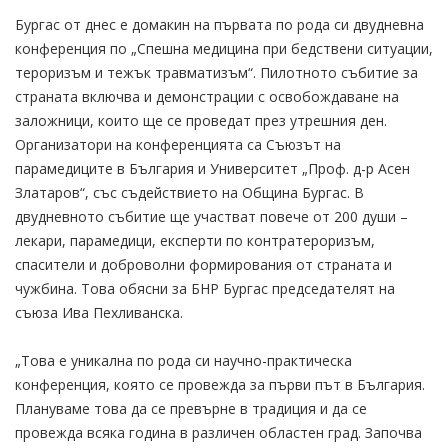
Бургас от днес е домакин на първата по рода си двудневна
конференция по „Спешна медицина при бедствени ситуации,
тероризъм и тежък травматизъм“. Пилотното събитие за
страната включва и демонстрации с освобождаване на
заложници, които ще се проведат през утрешния ден.
Организатори на конференцията са Съюзът на
парамедиците в България и Университет „Проф. д-р Асен
Златаров“, със съдействието на Община Бургас. В
двудневното събитие ще участват повече от 200 души –
лекари, парамедици, експерти по контратероризъм,
спасители и доброволни формирования от страната и
чужбина. Това обясни за БНР Бургас председателят на
съюза Ива Пехливанска.
„Това е уникална по рода си научно-практическа
конференция, която се провежда за първи път в България.
Плануваме това да се превърне в традиция и да се
провежда всяка година в различен областен град. Започва