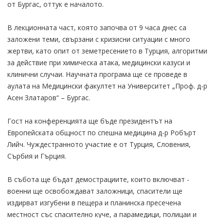
от Бургас, оттук е началото.
В лекционната част, която започва от 9 часа днес са
заложени теми, свързани с кризисни ситуации с много
жертви, като опит от земетресението в Турция, алгоритми
за действие при химическа атака, медицински казуси и
клинични случаи. Научната програма ще се проведе в
аулата на Медицински факултет на Университет „Проф. д-р
Асен Златаров“ – Бургас.
Гост на конференцията ще бъде президентът на
Европейската общност по спешна медицина д-р Робърт
Лийч. Чуждестранното участие е от Турция, Словения,
Сърбия и Гърция.
В събота ще бъдат демострациите, които включват -
военни ще освобождават заложници, спасители ще
издирват изгубени в пещера и планинска пресечена
местност със спасително куче, а парамедици, полицаи и