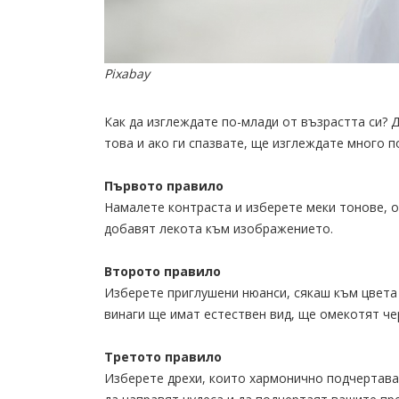
Pixabay
Как да изглеждате по-млади от възрастта си? 
това и ако ги спазвате, ще изглеждате много п
Първото правило
Намалете контраста и изберете меки тонове, 
добавят лекота към изображението.
Второто правило
Изберете приглушени нюанси, сякаш към цвета 
винаги ще имат естествен вид, ще омекотят че
Третото правило
Изберете дрехи, които хармонично подчертава