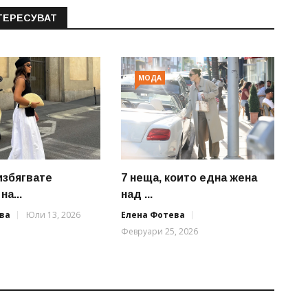
ТЕРЕСУВАТ
МОДА
избягвате
7 неща, които една жена
на...
над ...
ва
Юли 13, 2026
Елена Фотева
Февруари 25, 2026