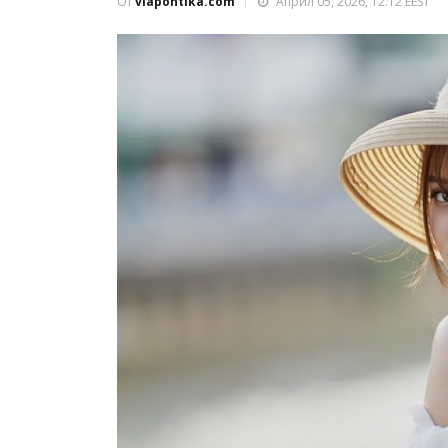
От
viapontika.com
Април 05, 2026, 12:12 EEST