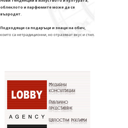
Нови тенденции в изкуството и културата,
облеклото и парфюмите може да се
възродят.
Подходящи са подаръци и знаци на обич,
които са нетрадиционни, но отразяват вкус и стил.