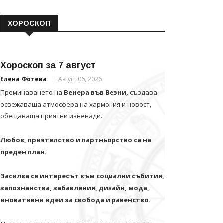
ХОРОСКОП
Хороскоп за 7 август
Елена Фотева
Август 06, 2026
Преминаването на
Венера във Везни,
създава
освежаваща атмосфера на хармония и новост,
обещаваща приятни изненади.
Любов, приятелство и партньорство са на
преден план.
Засилва се интересът към социални събития,
запознанства, забавления, дизайн, мода,
иновативни идеи за свобода и равенство.