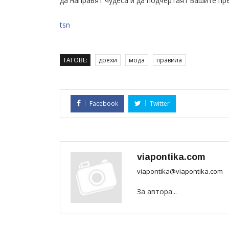
да направят чудеса и да подчертаят вашите пр
tsn
ТАГОВЕ:
дрехи
мода
правила
Facebook
Twitter
viapontika.com
viapontika@viapontika.com
За автора...