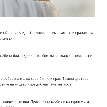
Дизайнерът Андре Тан увери, че има само три правила за
о-млади.
особено близо до лицето. Светлите нюанси освежават и
е добавена малко сива боя или прах. Такива цветове
ртите на лицето и ще добавят елегантност.
т външния ви вид. Правилната кройка и материя могат