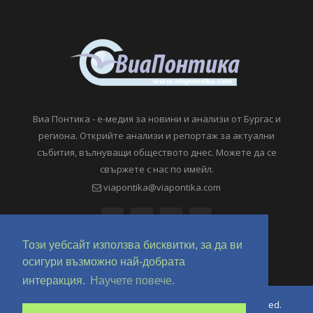
Виа Понтика - е-медия за новини и анализи от Бургас и
региона. Открийте анализи и репортаж за актуални
събития, вълнуващи обществото днес. Можете да се
свържете с нас по имейл.
viapontika@viapontika.com
Този уебсайт използва бисквитки, за да ви
осигури възможно най-добрата
интеракция.
Научете повече.
Copyright © 2018-2024 ViaPontika.com. All Rights Reserved.