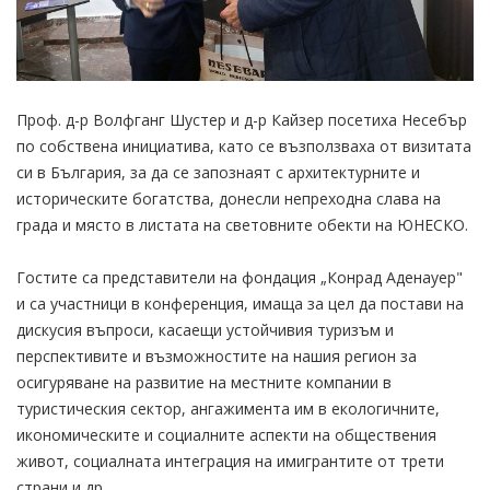
Проф. д-р Волфганг Шустер и д-р Кайзер посетиха Несебър
по собствена инициатива, като се възползваха от визитата
си в България, за да се запознаят с архитектурните и
историческите богатства, донесли непреходна слава на
града и място в листата на световните обекти на ЮНЕСКО.
Гостите са представители на фондация „Конрад Аденауер"
и са участници в конференция, имаща за цел да постави на
дискусия въпроси, касаещи устойчивия туризъм и
перспективите и възможностите на нашия регион за
осигуряване на развитие на местните компании в
туристическия сектор, ангажимента им в екологичните,
икономическите и социалните аспекти на обществения
живот, социалната интеграция на имигрантите от трети
страни и др.