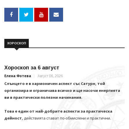
ХОРОСКОП
Хороскоп за 6 август
Елена Фотева
Август 06, 2026
Слънцето е в хармоничен аспект със Сатурн, той
организира и ограничава всичко и щe насочи енергията
ви в практически полезни начинания.
Това е един от най-добрите аспекти за практическа
дейност,
действията стават по-обмислени и практични.