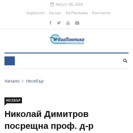
Август 06, 2026
Хороскоп
За нас
За Реклама
Контакти
Начало
Несебър
НЕСЕБЪР
Николай Димитров
посрещна проф. д-р