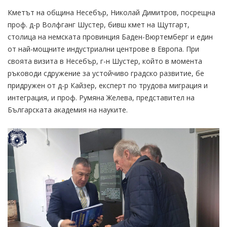
Кметът на община Несебър, Николай Димитров, посрещна
проф. д-р Волфганг Шустер, бивш кмет на Щутгарт,
столица на немската провинция Баден-Вюртемберг и един
от най-мощните индустриални центрове в Европа. При
своята визита в Несебър, г-н Шустер, който в момента
ръководи сдружение за устойчиво градско развитие, бе
придружен от д-р Кайзер, експерт по трудова миграция и
интеграция, и проф. Румяна Желева, представител на
Българската академия на науките.