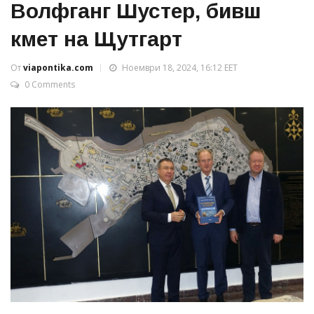
Волфганг Шустер, бивш
кмет на Щутгарт
От
viapontika.com
Ноември 18, 2024, 16:12 EET
0 Comments