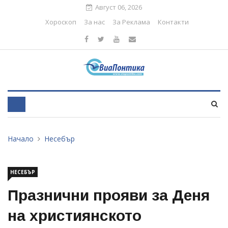
Август 06, 2026
Хороскоп
За нас
За Реклама
Контакти
Начало
Несебър
НЕСЕБЪР
Празнични прояви за Деня
на християнското