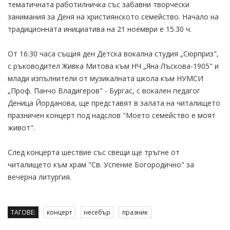
тематичната работилничка със забавни творчески
занимания за Деня на християнското семейство. Начало на
традиционната инициатива на 21 ноември е 15.30 ч.
От 16:30 часа същия ден Детска вокална студия „Сюрприз",
с ръководител Живка Митова към НЧ „Яна Лъскова-1905" и
млади изпълнители от музикалната школа към НУМСИ
„Проф. Панчо Владигеров" - Бургас, с вокален педагог
Деница Йорданова, ще представят в залата на читалището
празничен концерт под надслов "Моето семейство е моят
живот".
След концерта шествие със свещи ще тръгне от
читалището към храм "Св. Успение Бoгородично" за
вечерна литургия.
ТАГОВЕ:
концерт
несебър
празник