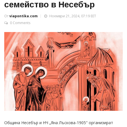
семейство в Несебър
От
viapontika.com
Ноември 21, 2024, 07:19 EET
0 Comments
Община Несебър и НЧ „Яна Лъскова-1905" организират