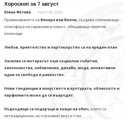
Хороскоп за 7 август
Елена Фотева
Август 06, 2026
Преминаването на
Венера във Везни,
създава освежаваща
атмосфера на хармония и новост, обещаваща приятни
изненади.
Любов, приятелство и партньорство са на преден план.
Засилва се интересът към социални събития,
запознанства, забавления, дизайн, мода, иновативни
идеи за свобода и равенство.
Нови тенденции в изкуството и културата, облеклото и
парфюмите може да се възродят.
Подходящи са подаръци и знаци на обич,
които са
нетрадиционни, но отразяват вкус и стил.