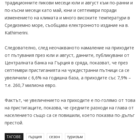
традиционните пикови месеци юли и август към по-ранни и
по-късни месеци като май, юни и септември поради
изменението на климата и много високите температури в
Средиземно море, съобщава електронното издание на в.
Kathimerini.
Следователно, след неочакваното намаление на приходите
от пътувания през юли и август, данните, публикувани от
Централната банка на Гърция в сряда, показват, че през
септември пристиганията на чуждестранни пътници са се
увеличили с 6,6% на годишна база, а приходите със 7,9% –
т.е. 260,7 милиона евро.
Фактът, че увеличението на приходите е по-голямо от това
на пристигащите, показва, че средните разходи на глава от
населението също са се повишили, което показва по-дълъг
престой.
ТАГОВЕ:
гърция
сезон
туризъм