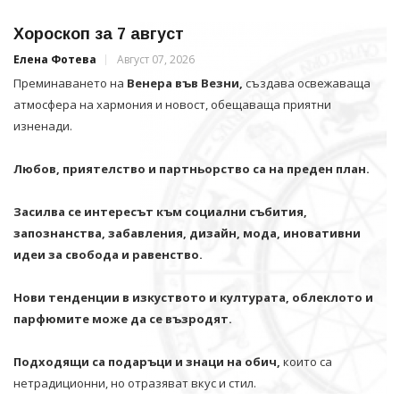
Хороскоп за 7 август
Елена Фотева
Август 07, 2026
Преминаването на
Венера във Везни,
създава освежаваща
атмосфера на хармония и новост, обещаваща приятни
изненади.
Любов, приятелство и партньорство са на преден план.
Засилва се интересът към социални събития,
запознанства, забавления, дизайн, мода, иновативни
идеи за свобода и равенство.
Нови тенденции в изкуството и културата, облеклото и
парфюмите може да се възродят.
Подходящи са подаръци и знаци на обич,
които са
нетрадиционни, но отразяват вкус и стил.