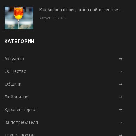
Как Аперол шприц стана най-известния...
Август 05, 2026
КАТЕГОРИИ
Актуално
⇒
Общество
⇒
Общини
⇒
Любопитно
⇒
Здравен портал
⇒
За потребителя
⇒
Травел портал
⇒