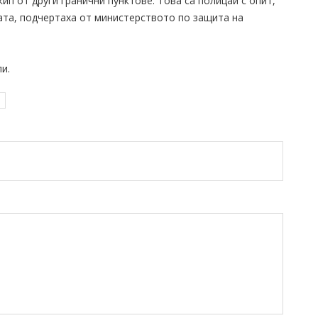
 от други гранични пунктове. Това са полицаи с опит,
ата, подчертаха от министерството по защита на
и.
я