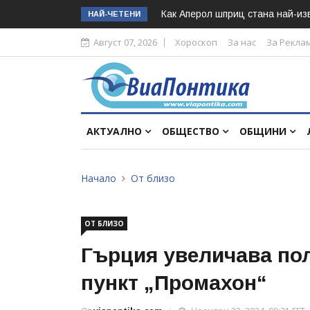
Как Аперол шприц стана най-изв
НАЙ-ЧЕТЕНИ
Август 07, 2026
Хороскоп
За нас
За Рекла
АКТУАЛНО
ОБЩЕСТВО
ОБЩИНИ
Начало
От близо
ОТ БЛИЗО
Гърция увеличава пол
пункт „Промахон“