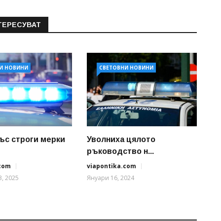
ТЕРЕСУВАТ
И НОВИНИ
СВЕТОВНИ НОВИНИ
ъс строги мерки
Уволниха цялото
ръководство н...
.com
viapontika.com
, 2025
Януари 16, 2024