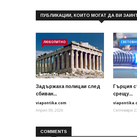
ПУБЛИКАЦИИ, КОИТО МОГАТ ДА ВИ ЗАИН
ЛЮБОПИТНО
СВЕТОВН
Задържаха полицаи след
Гърция с
сбиван...
срещу...
viapontika.com
viapontika
Април 09, 2026
Септември 23
COMMENTS