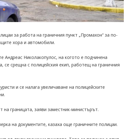
ицаи за работа на граничния пункт „Промахон“ за по-
щите хора и автомобили.
е Андреас Николакопулос, на когото е подчинена
, се срещна с полицейския екип, работещ на граничния
уристи и се налага увеличаване на полицейските
ни.
т на границата, заяви заместник-министърът.
ерка на документите, казаха още граничните полицаи.