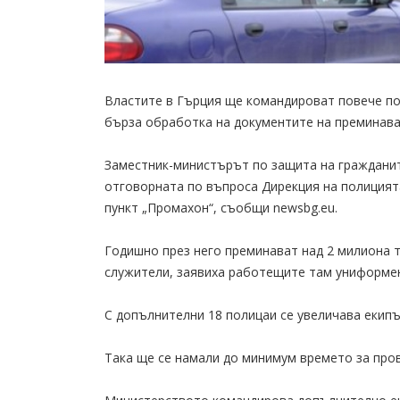
Властите в Гърция ще командироват повече пол
бърза обработка на документите на преминава
Заместник-министърът по защита на гражданит
отговорната по въпроса Дирекция на полицията
пункт „Промахон“, съобщи newsbg.eu.
Годишно през него преминават над 2 милиона т
служители, заявиха работещите там униформе
С допълнителни 18 полицаи се увеличава екипъ
Така ще се намали до минимум времето за пров