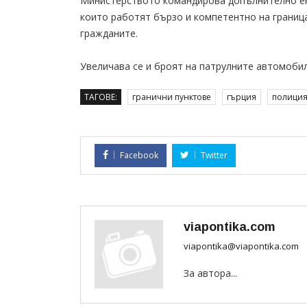
Министерството командирова допълнително екип
които работят бързо и компетентно на границ
гражданите.
Увеличава се и броят на патрулните автомобил
ТАГОВЕ:
гранични пунктове
гърция
полици
Facebook
Twitter
viapontika.com
viapontika@viapontika.com
За автора...