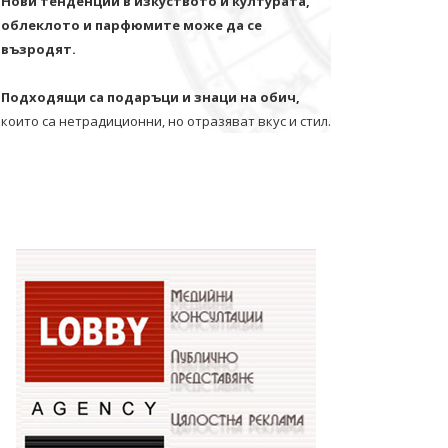
Нови тенденции в изкуството и културата,
облеклото и парфюмите може да се
възродят.
Подходящи са подаръци и знаци на обич,
които са нетрадиционни, но отразяват вкус и стил.