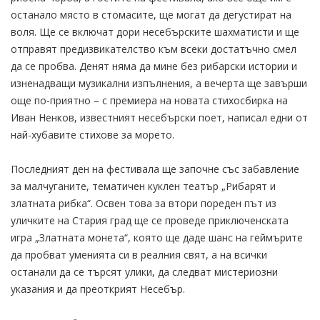
останало място в стомасите, ще могат да дегустират на
воля. Ще се включат дори несебърските шахматисти и ще
отправят предизвикателство към всеки достатъчно смел
да се пробва. Денят няма да мине без рибарски истории и
изненадващи музикални изпълнения, а вечерта ще завърши
още по-приятно – с премиера на новата стихосбирка на
Иван Ненков, известният несебърски поет, написал едни от
най-хубавите стихове за морето.
Последният ден на фестивала ще започне със забавление
за малчуганите, тематичен куклен театър „Рибарят и
златната рибка“. Освен това за втори пореден път из
уличките на Стария град ще се проведе приключенската
игра „Златната монета“, която ще даде шанс на геймърите
да пробват уменията си в реалния свят, а на всички
останали да се търсят улики, да следват мистериозни
указания и да преоткрият Несебър.