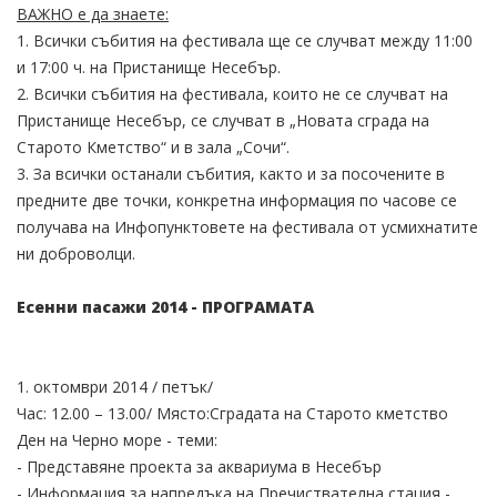
ВАЖНО е да знаете:
1. Всички събития на фестивала ще се случват между 11:00
и 17:00 ч. на Пристанище Несебър.
2. Всички събития на фестивала, които не се случват на
Пристанище Несебър, се случват в „Новата сграда на
Старото Кметство“ и в зала „Сочи“.
3. За всички останали събития, както и за посочените в
предните две точки, конкретна информация по часове се
получава на Инфопунктовете на фестивала от усмихнатите
ни доброволци.
Есенни пасажи 2014 - ПРОГРАМАТА
1. октомври 2014 / петък/
Час: 12.00 – 13.00/ Място:Сградата на Старото кметство
Ден на Черно море - теми:
- Представяне проекта за аквариума в Несебър
- Информация за напредъка на Пречиствателна стация -