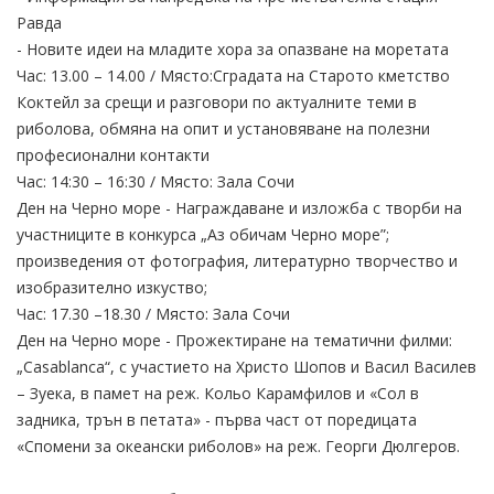
Равда
- Новите идеи на младите хора за опазване на моретата
Час: 13.00 – 14.00 / Място:Сградата на Старото кметство
Коктейл за срещи и разговори по актуалните теми в
риболова, обмяна на опит и установяване на полезни
професионални контакти
Час: 14:30 – 16:30 / Място: Зала Сочи
Ден на Черно море - Награждаване и изложба с творби на
участниците в конкурса „Аз обичам Черно море”;
произведения от фотография, литературно творчество и
изобразително изкуство;
Час: 17.30 –18.30 / Място: Зала Сочи
Ден на Черно море - Прожектиране на тематични филми:
„Casablanca“, с участието на Христо Шопов и Васил Василев
– Зуека, в памет на реж. Кольо Карамфилов и «Сол в
задника, трън в петата» - първа част от поредицата
«Спомени за океански риболов» на реж. Георги Дюлгеров.