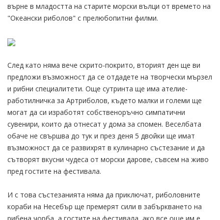
върне в младостта на старите морски вълци от времето на
"Океански риболов" с прелюбопитни филми.
След като няма вече скрито-покрито, вторият ден ще ви
предложи възможност да се отдадете на творчески мързел
и рибни специалитети. Още сутринта ще има ателие-
работилничка за Артриболов, където малки и големи ще
могат да си изработят собственоръчно симпатични
сувенири, които да отнесат у дома за спомен. Веселбата
обаче не свършва до тук и през деня 5 двойки ще имат
възможност да се развихрят в кулинарно състезание и да
сътворят вкусни чудеса от морски дарове, съвсем на живо
пред гостите на фестивала.
И с това състезанията няма да приключат, риболовните
кораби на Несебър ще премерят сили в забъркването на
рибена чорба, а гостите на фестивала, ако все още им е