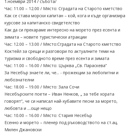
1.ноември 2014 / събота/
Час: 11.00 – 12.00 / Място: Сградата на Старото кметство
Как се става морски капитан – кой, кога и къде организира
курсове за капитанско свидетелство
Как да си прекараме интересно на морето през есента и
зимата – новите туристически атракции
Час: 12.00 – 13.00 / Място:Сградата на Старото кметство
Коктейл за срещи и разговори по актуалните теми на
туризма и свободното време през есента и зимата
Час: 11.00 – 16.00 / Място: Църква „Св. Параскева“
За Несебър знаете ли, че... - прожекции за любопитни и
любознателни
Час: 18.00 – 19.00 / Място: Зала Сочи
Несебърските поети – Иван Ненков, „ за тебе хората
говорят“, че си написал най-хубавите песни за морето,
любовта и ....още нещо
Час: 10.00 – 16.00 / Място: Стария Несебър
Есенно и морето – пленер под ръководството на ст.ац.
Милен Джановски