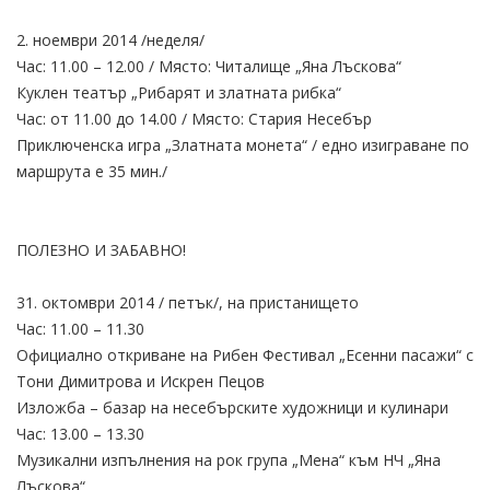
2. ноември 2014 /неделя/
Час: 11.00 – 12.00 / Място: Читалище „Яна Лъскова“
Куклен театър „Рибарят и златната рибка“
Час: от 11.00 до 14.00 / Място: Стария Несебър
Приключенска игра „Златната монета“ / едно изиграване по
маршрута е 35 мин./
ПОЛЕЗНО И ЗАБАВНО!
31. октомври 2014 / петък/, на пристанището
Час: 11.00 – 11.30
Официално откриване на Рибен Фестивал „Есенни пасажи“ с
Тони Димитрова и Искрен Пецов
Изложба – базар на несебърските художници и кулинари
Час: 13.00 – 13.30
Музикални изпълнения на рок група „Мена“ към НЧ „Яна
Лъскова“