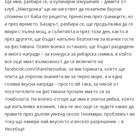
Ще има, разбира се, и кулинарни изкушения – дамите от
клуб „Македонка“ ще ни наготвят да похапнем Вкусни
спомени от баба по рецепти, пренесени през границите, но
и през времето. Базарът, разбира се, ще продължава да се
вихри с пълна мощ, а събитията и през този ден, както и
през другите, ще бъдат напълно безплатни за всички гости
на фестивала. Освен всичко останало, ще бъдат раздадени
и много награди – за конкурса за рибарска снимка, в който
все още имат възможност да се включите на
facebook.com/ShareNessebar, за викторината, която ще
опита да опресни знанията ви за Черно море, а и една
голяма вкусна награда – просто ей така, за някой от
посетителите на фестивала пуснали името си за
томболата. На всичко отгоре ще има и златна рибка, която
ще изпълнява желания, така че ако още се чудите какво да
правите през дългия уикенд около 1ноември, проблемът ви
току-що намери най-вкусното и весело разрешение – в
Несебър!