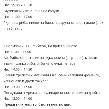
Час: 15.00 – 15.30
Музикални изпълнения на бузуки
Час: 11.00 – 17.00
Ядене на риба, пиене на бира, пазаруване, спортуване (шах
и табла), .....
1.ноември 2014 / събота/, на пристанището
Час:11.00 – 14.00
АртРиболов - ателие за вдъхновени (и сръчни!): морски
възли, шапки риби, риба на клечка, чепаре
Час: 14.00 – 14.30
Есенни трепети – музикални любовни излияния /романси,
канцонети и други такива/
Час: 13.00 – 15.00
Попаднали в мрежите - кулинарено състезание за двойки
Час: 13.00 – 14.00
Предизвикателство: Състезания по шах