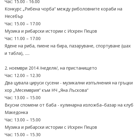
Час: 15.00 - 16.00
Конкурс „Рибена чорба“ между риболовните кораби на
Несебър
Час: 15.00 – 17.00
Музика и рибарски истории с Искрен Пецов
Час: 11.00 – 17.00
Ядене на риба, пиене на бира, пазаруване, спортуване (шах
и табла), .....
2. ноември 2014 /неделя/, на пристанището
Час: 12.00 – 12.30
Два цувала цируси сусени - музикални изпълнения на гръцки
хор „Месемврия“ към НЧ „Яна Лъскова“
Час: 13.00 – 15.00
Вкусни спомени от баба - кулинарна изложба–базар на клуб
Македонка
Час: 13.00 – 15.00
Музика и рибарски истории с Искрен Пецов
Час: 15.00 – 15.30