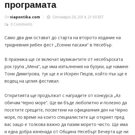
програмата
От
viapontika.com
Октомври 29, 2014, 21:50 EET
0 Comments
Само два дни остават до старта на второто издание на
тридневния рибен фест „Есенни пасажи“ в Несебър.
В празника ще се включат музикантите от несебърската
рок група „Мена“, ще има изпълнения на бузуки, ще намине
Тони Димитрова, тук ще е и Искрен Пецов, който пък ще е
водещ на целия фестивал.
Откритията ще продължат с наградите от конкурса „Аз
обичам Черно море“. Ще ви бъде любопитно и полезно да
посетите срещите, посветени на официалния ден на Черно
море, по време на които специалистите ще открият пред
вас защо е толкова важно да пазим морето чисто. Ще има
и една добра изненада от Община Несебър! Вечерта ще ни