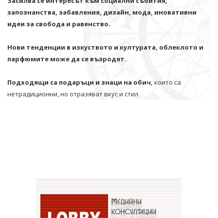
Засилва се интересът към социални събития,
запознанства, забавления, дизайн, мода, иновативни
идеи за свобода и равенство.
Нови тенденции в изкуството и културата, облеклото и
парфюмите може да се възродят.
Подходящи са подаръци и знаци на обич,
които са
нетрадиционни, но отразяват вкус и стил.