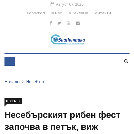
Август 07, 2026
Хороскоп
За нас
За Реклама
Контакти
Начало
Несебър
НЕСЕБЪР
Несебърският рибен фест
започва в петък, виж