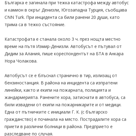
Българка е загинала при тежка катастрофа между автобус
и камион в окръг Денизли, Югозападна Турция, съобщава
CNN Turk. При инцидента са били ранени 20 души, като
трима са в тежко състояние.
Катастрофата е станала около 3 ч. през нощта местно
време на пътя Измир-Денизли. Автобусът е пътувал от
Дидим за Алания, пише кореспондентът на БТА в Анкара
Нора Чолакова.
Автобусът се е блъснал странично в тир, излизащ от
бензиностанция. В района на инцидента са изпратени
линейки, както и екипи на пожарната, полицията и
жандармерията. Ранените хора, затиснати в автобуса, са
били извадени от екипи на пожарникарите и от медици.
Една от пътничките с инициали Г. К. (с българско
гражданство) е починала на място. Пострадалите хора са
приети в различни болници в района. Предприето е
разследване по случая.