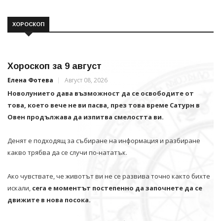
ХОРОСКОП
Хороскоп за 9 август
Елена Фотева
Август 08, 2026
Новолунието дава възможност да се освободите от
това, което вече не ви пасва, през това време Сатурн в
Овен продължава да изпитва смелостта ви.
Денят е подходящ за събиране на информация и разбиране
какво трябва да се случи по-нататък.
Ако чувствате, че животът ви не се развива точно както бихте
искали,
сега е моментът постепенно да започнете да се
движите в нова посока.