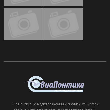
Виа Понтика - е-медия за новини и анализи от Бургас и
региона. Открийте анализи и репортаж за актуални