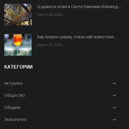
Църквата почита Свeти Емилиан Изповед...
Август 08, 2026
Как Аперол шприц стана най-известния...
Август 05, 2026
КАТЕГОРИИ
Актуално
⇒
Общество
⇒
Общини
⇒
Любопитно
⇒