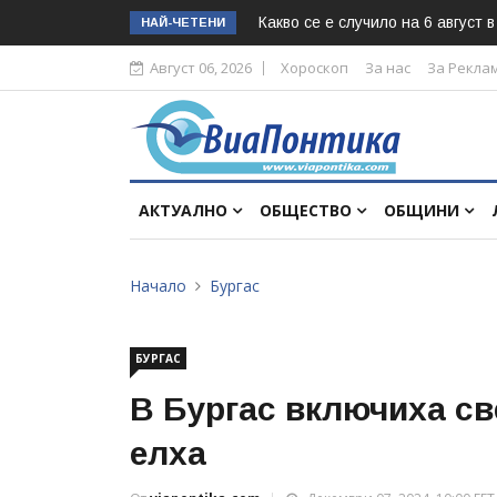
Какво се е случило на 6 август 
НАЙ-ЧЕТЕНИ
Август 06, 2026
Хороскоп
За нас
За Рекла
АКТУАЛНО
ОБЩЕСТВО
ОБЩИНИ
Начало
Бургас
БУРГАС
В Бургас включиха св
елха