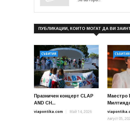
ПУБЛИКАЦИИ, КОИТО МОГАТ ДА ВИ ЗАИН
СЪБИТИЯ
СЪБИТИЯ
Празничен концерт CLAP
Маестро 
AND CH...
Милтиядов
viapontika.com
Май 14, 2026
viapontika
Август 05, 20