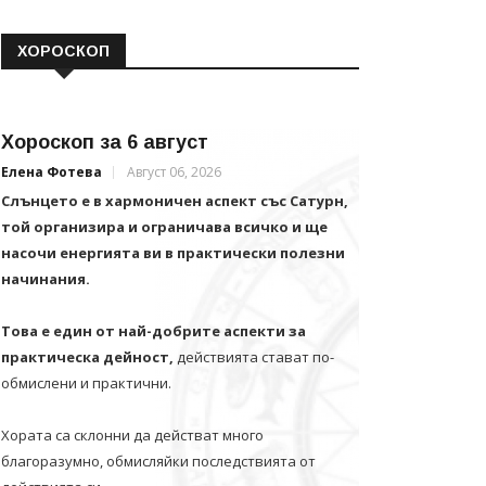
ХОРОСКОП
Хороскоп за 6 август
Елена Фотева
Август 06, 2026
Слънцето е в хармоничен аспект със Сатурн,
той организира и ограничава всичко и щe
насочи енергията ви в практически полезни
начинания.
Това е един от най-добрите аспекти за
практическа дейност,
действията стават по-
обмислени и практични.
Хората са склонни да действат много
благоразумно, обмисляйки последствията от