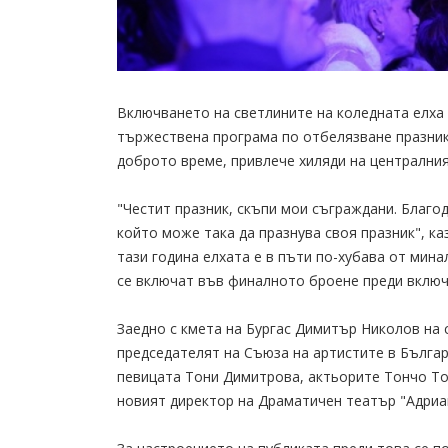
Включването на светлините на коледната елха
тържествена програма по отбелязване празника
доброто време, привлече хиляди на централни
"Честит празник, скъпи мои съграждани. Благода
който може така да празнува своя празник", к
тази година елхата е в пъти по-хубава от мина
се включат във финалното броене преди включ
Заедно с кмета на Бургас Димитър Николов на 
председателят на Съюза на артистите в Бълга
певицата Тони Димитрова, актьорите Тончо То
новият директор на Драматичен театър "Адриа