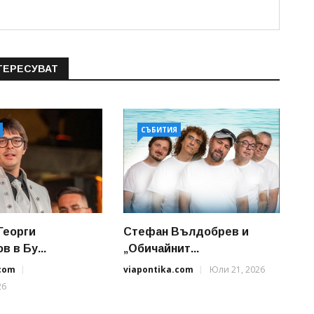
ТЕРЕСУВАТ
СЪБИТИЯ
Георги
Стефан Вълдобрев и
 в Бу...
„Обичайнит...
.com
viapontika.com
Юли 21, 2026
26