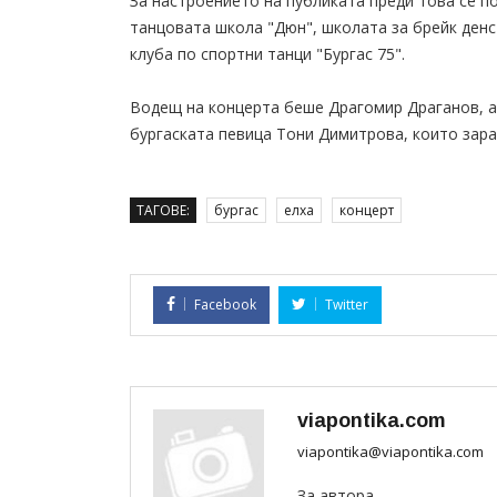
За настроението на публиката преди това се п
танцовата школа "Дюн", школата за брейк денс 
клуба по спортни танци "Бургас 75".
Водещ на концерта беше Драгомир Драганов, а
бургаската певица Тони Димитрова, които зара
ТАГОВЕ:
бургас
елха
концерт
Facebook
Twitter
viapontika.com
viapontika@viapontika.com
За автора...