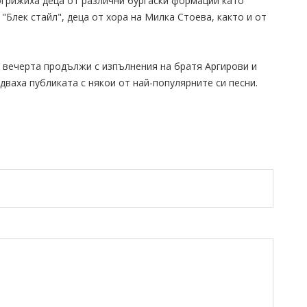
огрижиха деца от различни бургаски формации като
"Блек стайл", деца от хора на Милка Стоева, както и от
 вечерта продължи с изпълнения на братя Аргирови и
дваха публиката с някои от най-популярните си песни.