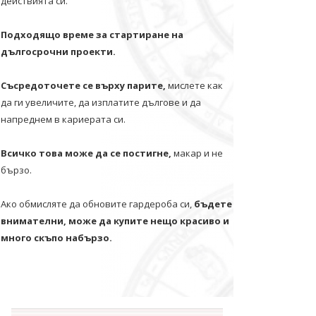
действията си.
Подходящо време за стартиране на
дългосрочни проекти.
Съсредоточете се върху парите,
мислете как
да ги увеличите, да изплатите дългове и да
напреднем в кариерата си.
Всичко това може да се постигне,
макар и не
бързо.
Ако обмисляте да обновите гардероба си,
бъдете
внимателни, може да купите нещо красиво и
много скъпо набързо.