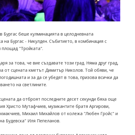
 в Бургас беше кулминацията в целодневната
 на Бургас - Никулден. Събитието, в комбинация с
я площад "Тройката".
ря за това, че вие създавате този град. Няма друг град,
аза от сцената кметът Димитър Николов. Той обяви, че
логодишната и за да се убедят в това, призова всички да
ването на светлините.
сцената да отброят последните десет секунди бяха още
рия Христо Мутафчиев, музикантите братя Аргирови,
кмакчиев, Михаил Михайлов от колежа "Любен Гройс" и
на Будевска" Иля Пепеланов.