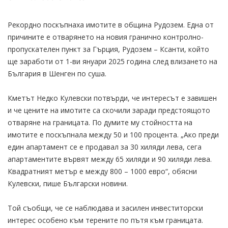
Рекордно поскъпнаха имотите в община Рудозем. Една от
причините е отварянето на новия гранично контролно-
пропускателен пункт за Гърция, Рудозем – Ксанти, който
ще заработи от 1-ви януари 2025 година след влизането на
България в Шенген по суша.
Кметът Недко Кулевски потвърди, че интересът е завишен
и че цените на имотите са скочили заради предстоящото
отваряне на границата. По думите му стойността на
имотите е поскъпнала между 50 и 100 процента. „Ако преди
един апартамент се е продавал за 30 хиляди лева, сега
апартаментите вървят между 65 хиляди и 90 хиляди лева.
Квадратният метър е между 800 – 1000 евро“, обясни
Кулевски, пише Български новини.
Той съобщи, че се наблюдава и засилен инвеститорски
интерес особено към терените по пътя към границата.