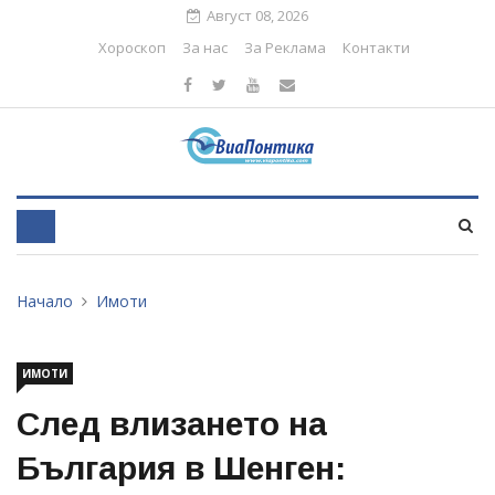
Август 08, 2026
Хороскоп
За нас
За Реклама
Контакти
Начало
Имоти
ИМОТИ
След влизането на
България в Шенген: