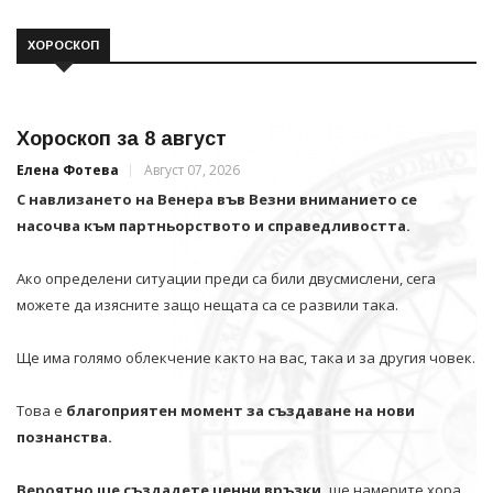
ХОРОСКОП
Хороскоп за 8 август
Елена Фотева
Август 07, 2026
С навлизането на Венера във Везни вниманието се
насочва към партньорството и справедливостта.
Ако определени ситуации преди са били двусмислени, сега
можете да изясните защо нещата са се развили така.
Ще има голямо облекчение както на вас, така и за другия човек.
Това е
благоприятен момент за създаване на нови
познанства.
Вероятно ще създадете ценни връзки,
ще намерите хора,