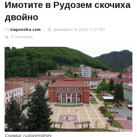
Имотите в Рудозем скочиха
двойно
От
viapontika.com
Декември 14, 2024, 11:27 EET
0 Comments
Снимка: rudozemdnes