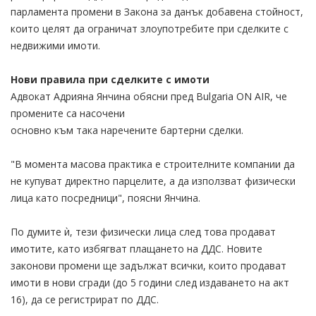
парламента промени в Закона за данък добавена стойност,
които целят да ограничат злоупотребите при сделките с
недвижими имоти.
Нови правила при сделките с имоти
Адвокат Адрияна Янчина обясни пред Bulgaria ON AIR, че
промените са насочени
основно към така наречените бартерни сделки.
"В момента масова практика е строителните компании да
не купуват директно парцелите, а да използват физически
лица като посредници", поясни Янчина.
По думите ѝ, тези физически лица след това продават
имотите, като избягват плащането на ДДС. Новите
законови промени ще задължат всички, които продават
имоти в нови сгради (до 5 години след издаването на акт
16), да се регистрират по ДДС.