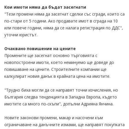
Кои имоти няма да бъдат засегнати
"Тези промени няма да засегнат сделки със сгради, които са
по-стари от 5 години. Ако продавате имот в сграда на 10
или повече години, няма да се налага регистрация по ДДС",
уточни юристът.
Очаквано повишение на цените
Промените ще засегнат основно търговията с
новопостроени имоти, което неминуемо ще доведе до
повишаване на цените. Строителните компании ще
калкулират новия данък в крайната цена на имотите.
"Трудно биха могли да се направят точни изчисления, но
България следва тенденцията в Западна Европа, където
имотите са много по-скъпи", допълни Адрияна Янчина.
Новите законови промени, макар и насочени към
ограничаване на данъчните измами, ще направят покупката