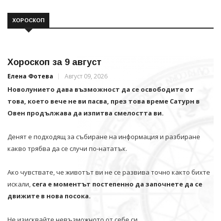
ХОРОСКОП
Хороскоп за 9 август
Елена Фотева
Август 09, 2026
Новолунието дава възможност да се освободите от
това, което вече не ви пасва, през това време Сатурн в
Овен продължава да изпитва смелостта ви.
Денят е подходящ за събиране на информация и разбиране
какво трябва да се случи по-нататък.
Ако чувствате, че животът ви не се развива точно както бихте
искали,
сега е моментът постепенно да започнете да се
движите в нова посока.
Не изисквайте невъзможното от себе си.