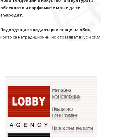
Нови тенденции в изкуството и културата,
облеклото и парфюмите може да се
възродят.
Подходящи са подаръци и знаци на обич,
които са нетрадиционни, но отразяват вкус и стил.