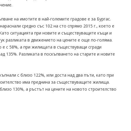
чение.
пване на имотите в най-големите градове е за Бургас.
араснали средно със 102 на сто спрямо 2015 г., което е
 Като ситуацията при новите и съществуващите къщи и
тук разликата в движението на цените е още по-голяма.
о е с 58%, а при жилищата в съществуващи сгради
над 135%. Разликата в поскъпването на старите и новите
ъпнали с близо 122%, или доста над два пъти, като при
роителство има преднина за съществуващите жилища.
 близо 130%, а ръстът на цените на новото строителство