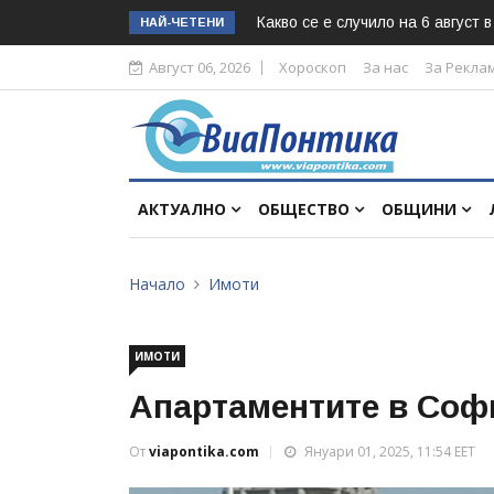
Какво се е случило на 6 август 
НАЙ-ЧЕТЕНИ
Август 06, 2026
Хороскоп
За нас
За Рекла
АКТУАЛНО
ОБЩЕСТВО
ОБЩИНИ
Начало
Имоти
ИМОТИ
Апартаментите в Соф
От
viapontika.com
Януари 01, 2025, 11:54 EET