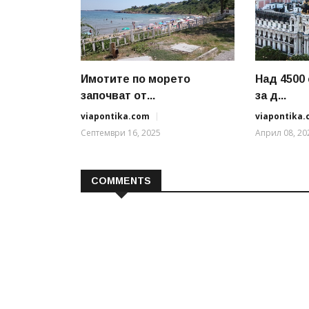
Имотите по морето
Над 4500
започват от...
за д...
viapontika.com
viapontika
Септември 16, 2025
Април 08, 20
COMMENTS