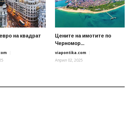
 евро на квадрат
Цените на имотите по
Черномор...
.com
viapontika.com
25
Април 02, 2025