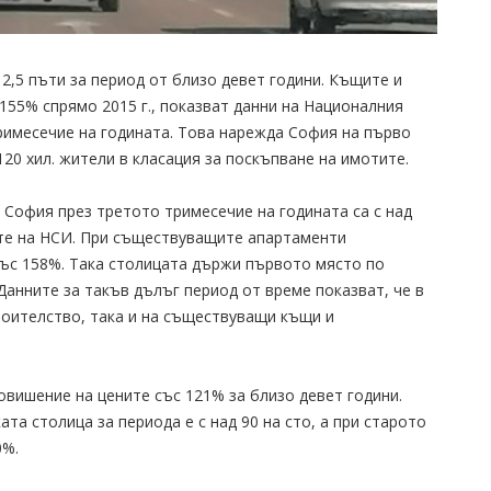
2,5 пъти за период от близо девет години. Къщите и
155% спрямо 2015 г., показват данни на Националния
римесечие на годината. Това нарежда София на първо
120 хил. жители в класация за поскъпване на имотите.
София през третото тримесечие на годината са с над
ните на НСИ. При съществуващите апартаменти
със 158%. Така столицата държи първото място по
Данните за такъв дълъг период от време показват, че в
роителство, така и на съществуващи къщи и
овишение на цените със 121% за близо девет години.
а столица за периода е с над 90 на сто, а при старото
0%.