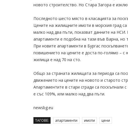
новото строителство. Но Стара Загора е изклю
Последното шесто място в класацията за поскъ
Цените на жилищните имоти в морския град са н
малко над два пъти, показват данните на НСИ.
апартаменти е подобна на тази във Варна, но 
При новите апартаменти в Бургас поскъпванет
повишението на цените е доста по-голямо – с 
жилища е над 70 на сто.
Общо за страната жилищата за периода са поск
движението на цените на новото и старото ст
Апартаментите в стари сгради са поскъпнали с
е със 109%, или малко над два пъти.
newsbg.eu
ТАГОВЕ:
апартаменти
имоти
цени