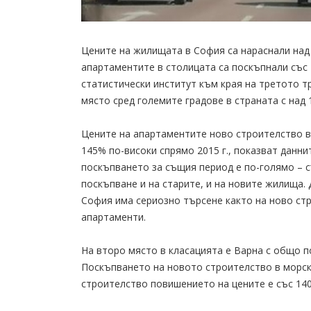
Цените на жилищата в София са нараснали над 
апартаментите в столицата са поскъпнали със 
статистически институт към края на третото т
място сред големите градове в страната с над 
Цените на апартаментите ново строителство в 
145% по-високи спрямо 2015 г., показват дан
поскъпването за същия период е по-голямо – 
поскъпване и на старите, и на новите жилища. 
София има сериозно търсене както на ново ст
апартаменти.
На второ място в класацията е Варна с общо п
Поскъпването на новото строителство в морскат
строителство повишението на цените е със 14