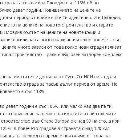
в страната се класира Пловдив със 118% общо
близо девет години. Повишението на цените на
дълъг период от време е почти идентично. И в Пловдив,
ението на цените на новото строителство и старите
 В Пловдив ръстът на цените на новите къщи и
уващите жилища са поскъпнали значително повече – със
цените много зависи от това колко нови сгради излизат
от типа строителство – дали е луксозен затворен комплекс
ане на имотите се допълва от Русе. От НСИ не са дали
оителство в града за такъв дълъг период от време. Но
ъпването е със 118%.
о девет години е със 106%, или малко над два пъти,
та за повишение на цените на имотите в най-големите
строителство във Стара Загора е с над 99 на сто, а при
25%. В повечето градове в страната с над 120 хил.
къв дълъг период от време е по-голямо от това на