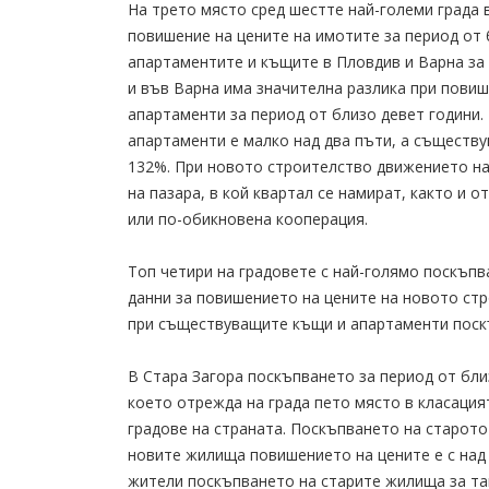
На трето място сред шестте най-големи града 
повишение на цените на имотите за период от 
апартаментите и къщите в Пловдив и Варна за 
и във Варна има значителна разлика при повиш
апартаменти за период от близо девет години.
апартаменти е малко над два пъти, а съществ
132%. При новото строителство движението на 
на пазара, в кой квартал се намират, както и 
или по-обикновена кооперация.
Топ четири на градовете с най-голямо поскъпв
данни за повишението на цените на новото стр
при съществуващите къщи и апартаменти поск
В Стара Загора поскъпването за период от близ
което отрежда на града пето място в класация
градове на страната. Поскъпването на старото 
новите жилища повишението на цените е с над 1
жители поскъпването на старите жилища за та