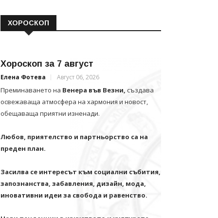
ХОРОСКОП
Хороскоп за 7 август
Елена Фотева
Август 06, 2026
Преминаването на
Венера във Везни,
създава
освежаваща атмосфера на хармония и новост,
обещаваща приятни изненади.
Любов, приятелство и партньорство са на
преден план.
Засилва се интересът към социални събития,
запознанства, забавления, дизайн, мода,
иновативни идеи за свобода и равенство.