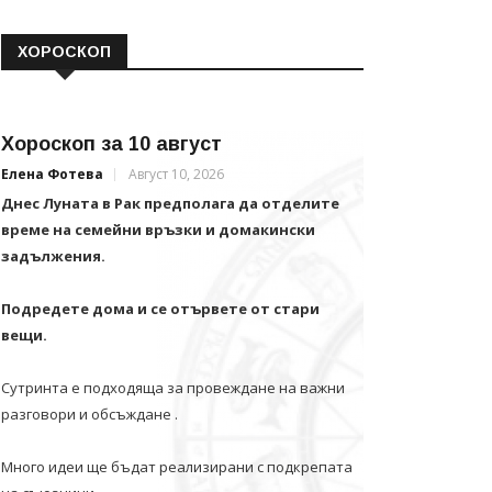
ХОРОСКОП
Хороскоп за 10 август
Елена Фотева
Август 10, 2026
Днес Луната в Рак предполага да отделите
време на семейни връзки и домакински
задължения.
Подредете дома и се отървете от стари
вещи.
Сутринта е подходяща за провеждане на важни
разговори и обсъждане .
Много идеи ще бъдат реализирани с подкрепата