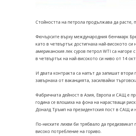
Стойността на петрола продължава да расте, 
Фючърсите върху международния бенчмарк Брент
като в четвъртък достигнаха най-високото си 
американския лек суров петрол WTI са нагоре с
в четвъртък на най-високото си ниво от 14 ок
И двата контракта са напът да запишат втори 
завърнаха от ваканцията, засилвайки търговск
Фабричната дейност в Азия, Европа и САЩ е пр
година се влошиха на фона на нарастващи рис
Доналд Тръмп на президентския пост в САЩ и 
По-ниските лихви би трябвало да предизвикат 
високо потребление на гориво.