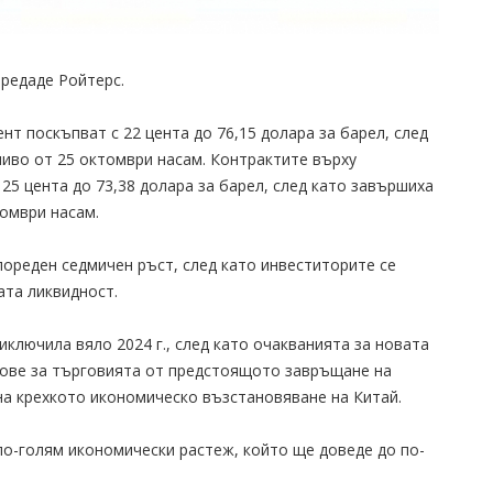
предаде Ройтерс.
 поскъпват с 22 цента до 76,15 долара за барел, след
ниво от 25 октомври насам. Контрактите върху
 25 цента до 73,38 долара за барел, след като завършиха
томври насам.
пореден седмичен ръст, след като инвеститорите се
ата ликвидност.
иключила вяло 2024 г., след като очакванията за новата
кове за търговията от предстоящото завръщане на
на крехкото икономическо възстановяване на Китай.
по-голям икономически растеж, който ще доведе до по-