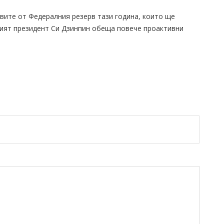
вите от Федералния резерв тази година, които ще
кият президент Си Дзинпин обеща повече проактивни