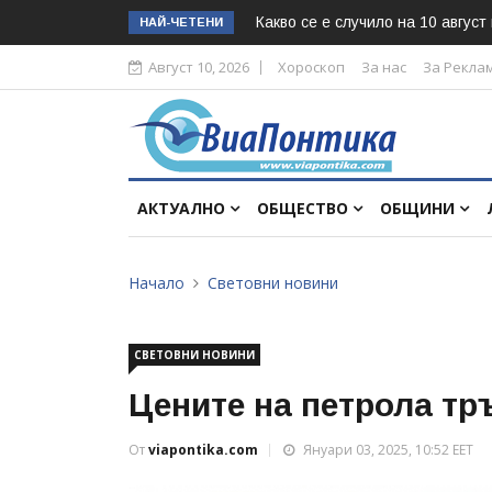
Какво се е случило на 10 август
НАЙ-ЧЕТЕНИ
Август 10, 2026
Хороскоп
За нас
За Рекла
АКТУАЛНО
ОБЩЕСТВО
ОБЩИНИ
Начало
Световни новини
СВЕТОВНИ НОВИНИ
Цените на петрола тр
От
viapontika.com
Януари 03, 2025, 10:52 EET