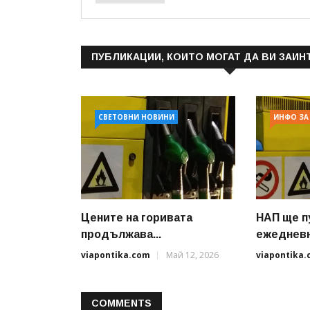
ПУБЛИКАЦИИ, КОИТО МОГАТ ДА ВИ ЗАИН
СВЕТОВНИ НОВИНИ
ИНФО ЗА
Цените на горивата
НАП ще п
продължава...
ежедневно
viapontika.com
Май 12, 2026
viapontika
COMMENTS